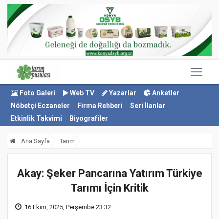
Foto Galeri
Web TV
Yazarlar
Anketler
Nöbetçi Eczaneler
Firma Rehberi
Seri İlanlar
Etkinlik Takvimi
Biyografiler
Ana Sayfa
Tarım
Akay: Şeker Pancarına Yatırım Türkiye
Tarımı İçin Kritik
16 Ekim, 2025, Perşembe 23:32