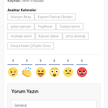
Tarım Pusulası
Kaynak:
Anahtar Kelimeler:
Hüseyin Akay
Kayseri Pancar Ekicileri
şeker pancarı
Yeşilhisar
Türkiye tarımı
stratejik tarım
Kayseri Şeker
çiftçi desteği
Dünya Kadın Çiftçiler Günü
0
0
0
0
0
0
Yorum Yazın