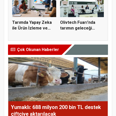
Tarımda Yapay Zeka
Olivtech Fuarı’nda
ile Ürün İzleme ve
tarımın geleceği
Verimli...
konuşuldu
Çok Okunan Haberler
Yumaklı: 688 milyon 200 bin TL destek
çiftçiye aktarılacak