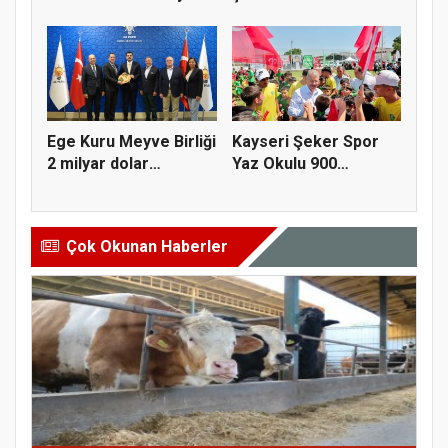
alım gü...
yapısal çözü...
Ege Kuru Meyve Birliği
Kayseri Şeker Spor
2 milyar dolar
Yaz Okulu 900
ihracat...
öğrenciyle t...
Çok Okunan Haberler