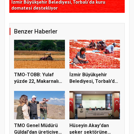
Tekirdağ Büyükşehir'den arıcılara 186 bin 480 kilo
Yum
destek
akt
Benzer Haberler
TMO-TOBB: Yulaf
İzmir Büyükşehir
yüzde 22, Makarnalık
Belediyesi, Torbalı’da
Buğday y...
kuru...
TMO Genel Müdürü
Hüseyin Akay'dan
Güldal'dan üreticiye
şeker sektörüne