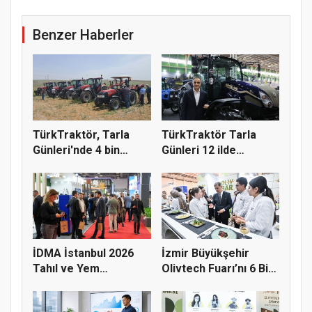
Benzer Haberler
TürkTraktör, Tarla
TürkTraktör Tarla
Günleri'nde 4 bin
Günleri 12 ilde
çiftçiyl...
çiftçilerle...
İDMA İstanbul 2026
İzmir Büyükşehir
Tahıl ve Yem
Olivtech Fuarı’nı 6 Bin
Sektörünü Fua...
Kişi...