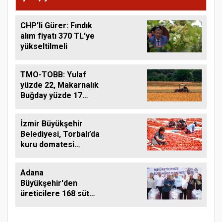
CHP'li Gürer: Fındık
alım fiyatı 370 TL'ye
yükseltilmeli
TMO-TOBB: Yulaf
yüzde 22, Makarnalık
Buğday yüzde 17
Arttı
İzmir Büyükşehir
Belediyesi, Torbalı’da
kuru domatesi
destekliyor
Adana
Büyükşehir'den
üreticilere 168 süt
sağım makinesi