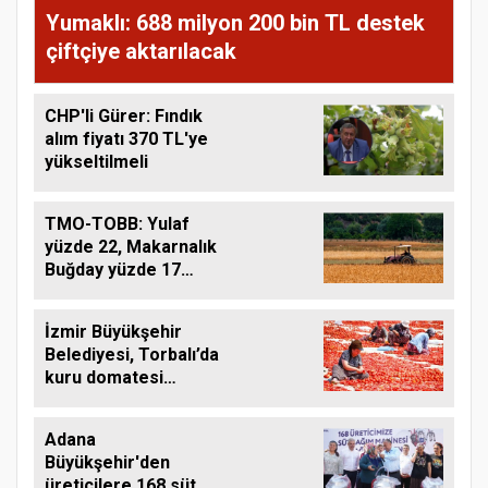
Yumaklı: 688 milyon 200 bin TL destek
çiftçiye aktarılacak
CHP'li Gürer: Fındık
alım fiyatı 370 TL'ye
yükseltilmeli
TMO-TOBB: Yulaf
yüzde 22, Makarnalık
Buğday yüzde 17
Arttı
İzmir Büyükşehir
Belediyesi, Torbalı’da
kuru domatesi
destekliyor
Adana
Büyükşehir'den
üreticilere 168 süt