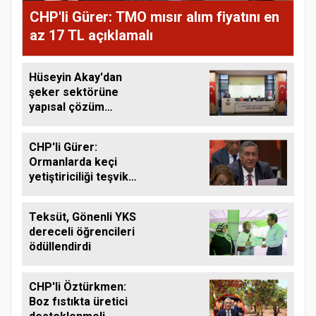
CHP'li Gürer: TMO mısır alım fiyatını en
az 17 TL açıklamalı
Hüseyin Akay'dan
şeker sektörüne
yapısal çözüm
çağrısı
CHP'li Gürer:
Ormanlarda keçi
yetiştiriciliği teşvik
edilmeli
Teksüt, Gönenli YKS
dereceli öğrencileri
ödüllendirdi
CHP'li Öztürkmen:
Boz fıstıkta üretici