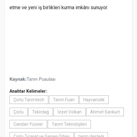
etme ve yeni iş birlikleri kurma imkânı sunuyor.
Tarım Pusulası
Kaynak:
Anahtar Kelimeler:
Çorlu Tarımtech
Tarım Fuarı
Hayvancılık
Çorlu
Tekirdağ
İzzet Volkan
Ahmet Sarıkurt
Candan Yüceer
Tarım Teknolojileri
Çorlu Ticaret ve Sanayi Odası
tarım desteği