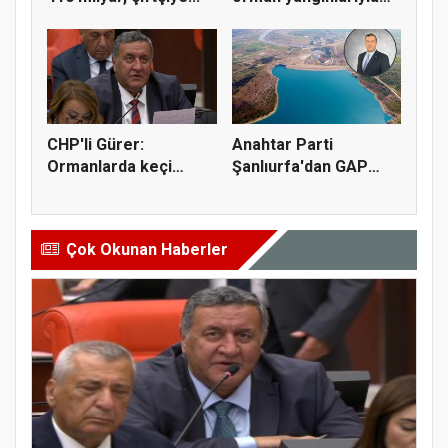
mücadel...
CHP'li Gürer:
Anahtar Parti
Ormanlarda keçi
Şanlıurfa'dan GAP
yetiştiriciliği...
sulama yatırı...
Çok Okunan Haberler