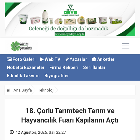
Foto Galeri
Web TV
Yazarlar
Anketler
Nöbetçi Eczaneler
Firma Rehberi
Seri İlanlar
Etkinlik Takvimi
Biyografiler
Ana Sayfa
Teknoloji
18. Çorlu Tarımtech Tarım ve
Hayvancılık Fuarı Kapılarını Açtı
12 Ağustos, 2025, Salı 22:27