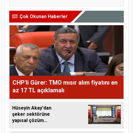
Çok Okunan Haberler
CHP'li Gürer: TMO mısır alım fiyatını en
az 17 TL açıklamalı
Hüseyin Akay'dan
şeker sektörüne
yapısal çözüm
çağrısı