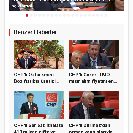
açıklamalı
çağ
Benzer Haberler
CHP'li Öztürkmen:
CHP'li Gürer: TMO
Boz fıstıkta üretici
mısır alım fiyatını en
destek...
az 1...
CHP'li Sarıbal: İthalata
CHP'li Durmaz'dan
410 milyar, çiftçiye...
orman yangınlarıyla