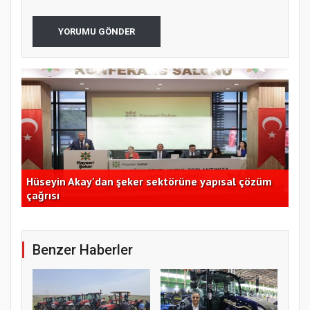
YORUMU GÖNDER
Hüseyin Akay'dan şeker sektörüne yapısal çözüm
Ege
çağrısı
açı
Benzer Haberler