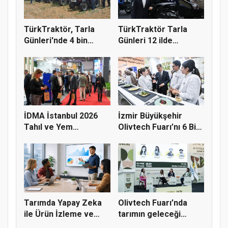
TürkTraktör, Tarla
TürkTraktör Tarla
Günleri'nde 4 bin
Günleri 12 ilde
çiftçiyl...
çiftçilerle...
İDMA İstanbul 2026
İzmir Büyükşehir
Tahıl ve Yem
Olivtech Fuarı’nı 6 Bin
Sektörünü Fua...
Kişi...
Tarımda Yapay Zeka
Olivtech Fuarı’nda
ile Ürün İzleme ve
tarımın geleceği
Verimli...
konuşuldu