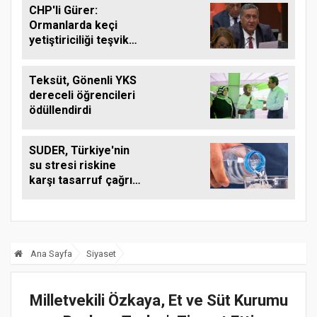
CHP'li Gürer:
Ormanlarda keçi
yetiştiriciliği teşvik
edilmeli
Teksüt, Gönenli YKS
dereceli öğrencileri
ödüllendirdi
SUDER, Türkiye'nin
su stresi riskine
karşı tasarruf çağrısı
yaptı
Ana Sayfa
Siyaset
Milletvekili Özkaya, Et ve Süt Kurumu