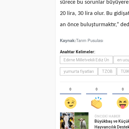
sürece bu sorunlar büyüyere
20 lira, 30 lira olur. Bu gidi
an önce buluşturmaktır,” ded
Tarım Pusulası
Kaynak:
Anahtar Kelimeler:
Edirne Milletvekili Ediz Ün
en ucu
yumurta fiyatları
TZOB
TÜİ
0
0
0
ÖNCEKI HABER
Büyükbaş ve Küçü
Hayvancılık Destekl