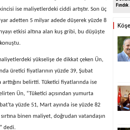
Fındık 
incisi ise maliyetlerdeki ciddi artıştır. Son üç
Açıkla
lyar adetten 5 milyar adede düşerek yüzde 8
Köşe
nyayı etkisi altına alan kuş gribi, bu düşüşte
 konuştu.
liyetlerdeki yükselişe de dikkat çeken Ün,
nda üretici fiyatlarının yüzde 39, Şubat
rttığını belirtti. Tüketici fiyatlarında ise
elirten Ün, “Tüketici açısından yumurta
ubat'ta yüzde 51, Mart ayında ise yüzde 82
in sırtına binen maliyet, doğrudan vatandaşın
” dedi.