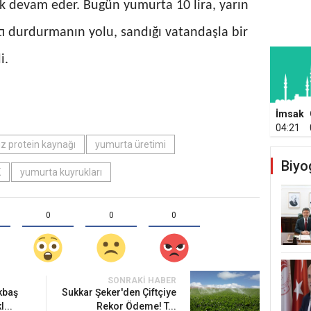
k devam eder. Bugün yumurta 10 lira, yarın
şatı durdurmanın yolu, sandığı vatandaşla bir
i.
İmsak
04:21
z protein kaynağı
yumurta üretimi
Biyo
K
yumurta kuyrukları
0
0
0
SONRAKI HABER
kbaş
Sukkar Şeker'den Çiftçiye
...
Rekor Ödeme! T...