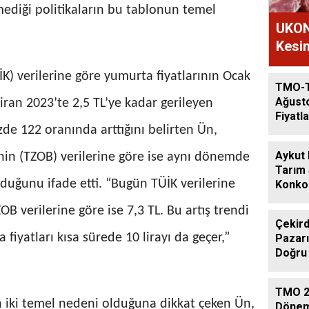
mediği politikaların bu tablonun temel
UKON
Kesim
İK) verilerine göre yumurta fiyatlarının Ocak
TMO-
Ağust
iran 2023’te 2,5 TL’ye kadar gerileyen
Fiyatla
üzde 122 oranında arttığını belirten Ün,
Aykut
i’nin (TZOB) verilerine göre ise aynı dönemde
Tarım
ulduğunu ifade etti. “Bugün TÜİK verilerine
Konkor
Günde
OB verilerine göre ise 7,3 TL. Bu artış trendi
Çekird
iyatları kısa sürede 10 lirayı da geçer,”
Pazarı
Doğru
TMO 2
ın iki temel nedeni olduğuna dikkat çeken Ün,
Dönem