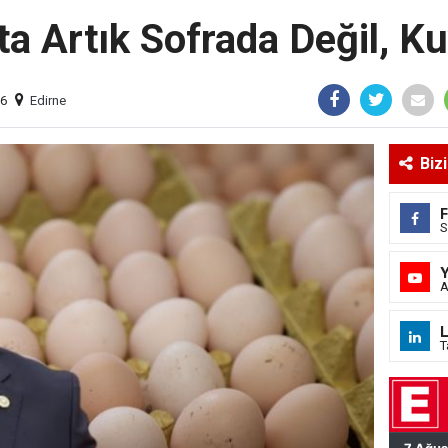
a Artık Sofrada Değil, Ku
06
Edirne
Biz
S
A
L
T