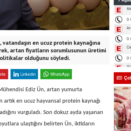
Ün, vatandaşın en ucuz protein kaynağına
rek, artan fiyatların sorumlusunun üretimi
olitikalar olduğunu söyledi.
inle
Linkedin
WhatsApp
Ço
t Mühendisi Ediz Ün, artan yumurta
şın artık en ucuz hayvansal protein kaynağı
dığını vurguladı. Son dokuz ayda yaşanan
oyutlara ulaştığını belirten Ün, iktidarın