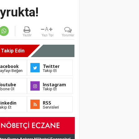
yrukta!
A
Yazdır
Yazı Tipi
Yorumlar
i Takip Edin
Facebook
Twitter
ayfayı Beğen
Takip Et
Youtube
Instagram
bone Ol
Takip Et
inkedin
RSS
akip Et
Servisleri