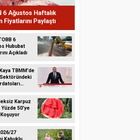
 6 Ağustos Haftalık
 Fiyatlarını Paylaştı
TOBB 6
os Hububat
rını Açıkladı
 Kaya TBMM'de
 Sektöründeki
datoları
me Taşıdı
eksiz Karpuz
 Yüzde 50’ye
 Koşuyor
026/27
i Kabuklu