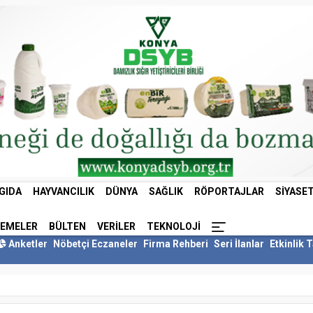
GIDA
HAYVANCILIK
DÜNYA
SAĞLIK
RÖPORTAJLAR
SIYASE
LEMELER
BÜLTEN
VERILER
TEKNOLOJI
Anketler
Nöbetçi Eczaneler
Firma Rehberi
Seri İlanlar
Etkinlik 