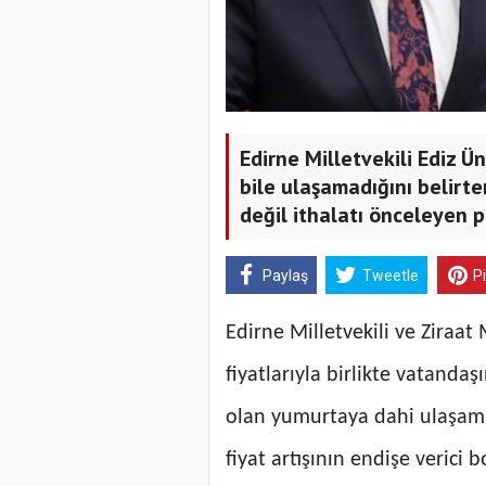
Edirne Milletvekili Ediz 
bile ulaşamadığını belirte
değil ithalatı önceleyen p
Paylaş
Tweetle
P
Edirne Milletvekili ve Ziraa
fiyatlarıyla birlikte vatanda
olan yumurtaya dahi ulaşama
fiyat artışının endişe verici b