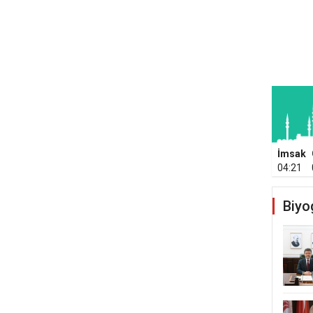
İmsak
04:21
Biyo