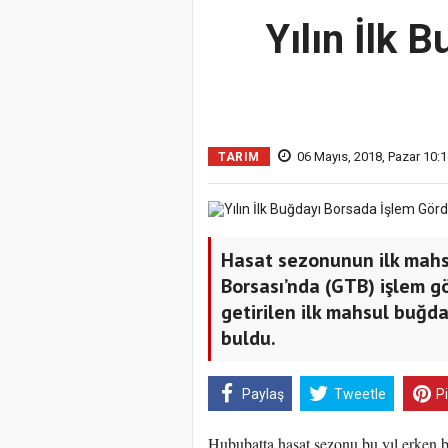
Yılın İlk 
06 Mayıs, 2018, Pazar 10:1
TARIM
Hasat sezonunun ilk mahs
Borsası’nda (GTB) işlem gö
getirilen ilk mahsul buğda
buldu.
Paylaş
Tweetle
P
Hububatta hasat sezonu bu yıl erken 