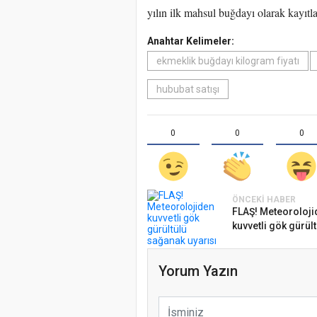
yılın ilk mahsul buğdayı olarak kayıtla
Anahtar Kelimeler:
ekmeklik buğdayı kilogram fiyatı
hububat satışı
0
0
0
ÖNCEKI HABER
FLAŞ! Meteoroloji
kuvvetli gök gürült.
Yorum Yazın