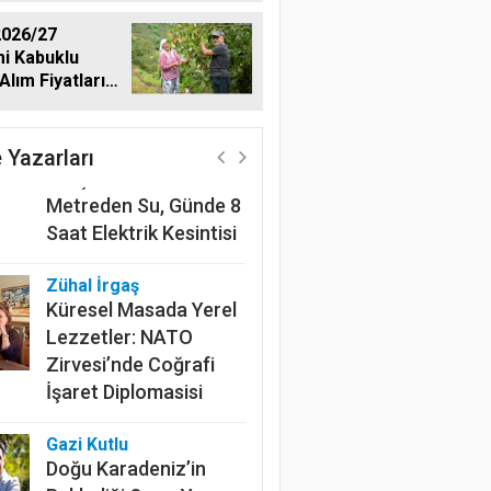
026/27
i Kabuklu
Alım Fiyatlarını
Harun Göksel
dı
220 Kilometrelik
Kanalın Sonundaki Acı
 Yazarları
Gerçek: Mardin'de 600
Metreden Su, Günde 8
Saat Elektrik Kesintisi
Zühal İrgaş
Küresel Masada Yerel
Lezzetler: NATO
Zirvesi’nde Coğrafi
İşaret Diplomasisi
Gazi Kutlu
Doğu Karadeniz’in