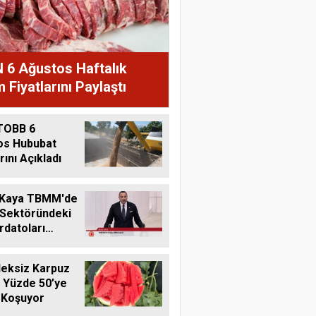
 6 Ağustos Haftalık
 Fiyatlarını Paylaştı
TOBB 6
os Hububat
rını Açıkladı
 Kaya TBMM'de
 Sektöründeki
datoları
me Taşıdı
eksiz Karpuz
 Yüzde 50’ye
 Koşuyor