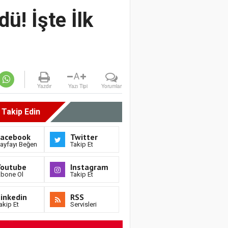
ü! İşte İlk
A
Yazdır
Yazı Tipi
Yorumlar
i Takip Edin
Facebook
Twitter
ayfayı Beğen
Takip Et
Youtube
Instagram
bone Ol
Takip Et
inkedin
RSS
akip Et
Servisleri