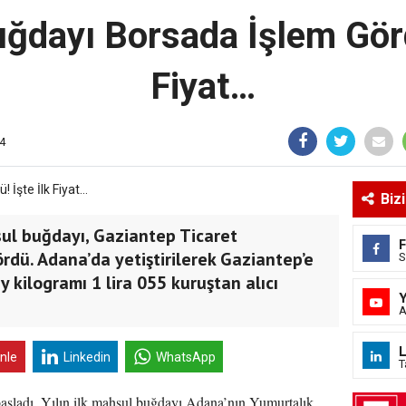
Buğdayı Borsada İşlem Görd
Fiyat…
4
Biz
ul buğdayı, Gaziantep Ticaret
rdü. Adana’da yetiştirilerek Gaziantep’e
S
y kilogramı 1 lira 055 kuruştan alıcı
A
L
inle
Linkedin
WhatsApp
T
başladı. Yılın ilk mahsul buğdayı Adana’nın Yumurtalık