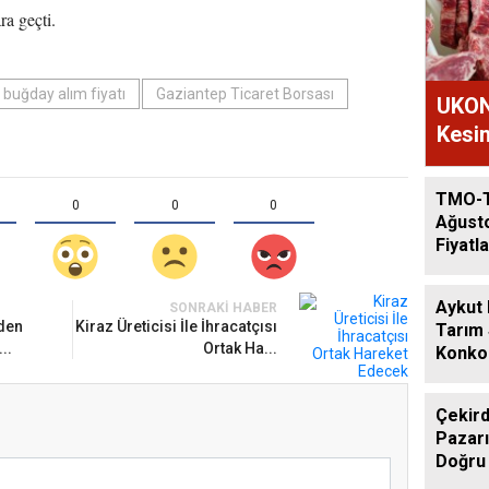
ra geçti.
buğday alım fiyatı
Gaziantep Ticaret Borsası
UKON
Kesim
TMO-
0
0
0
Ağust
Fiyatla
Aykut
SONRAKI HABER
den
Kiraz Üreticisi İle İhracatçısı
Tarım
..
Ortak Ha...
Konkor
Günde
Çekird
Pazarı
Doğru