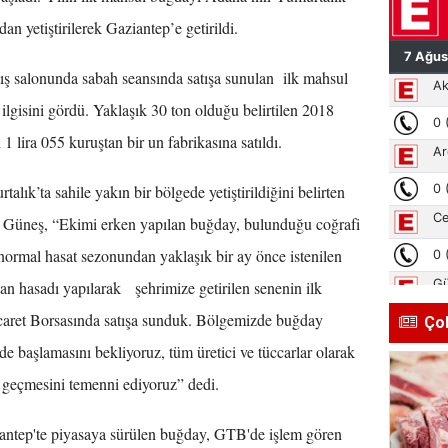
an yetiştirilerek Gaziantep’e getirildi.
ış salonunda sabah seansında satışa sunulan ilk mahsul
 ilgisini gördü. Yaklaşık 30 ton olduğu belirtilen 2018
1 lira 055 kuruştan bir un fabrikasına satıldı.
k’ta sahile yakın bir bölgede yetiştirildiğini belirten
Güneş, “Ekimi erken yapılan buğday, bulunduğu coğrafi
ormal hasat sezonundan yaklaşık bir ay önce istenilen
an hasadı yapılarak şehrimize getirilen senenin ilk
aret Borsasında satışa sunduk. Bölgemizde buğday
Ço
e başlamasını bekliyoruz, tüm üretici ve tüccarlar olarak
i geçmesini temenni ediyoruz” dedi.
antep'te piyasaya sürülen buğday, GTB'de işlem gören