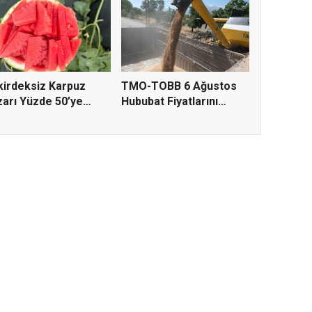
irdeksiz Karpuz
TMO-TOBB 6 Ağustos
arı Yüzde 50’ye
Hububat Fiyatlarını
ru K...
Açıkla...