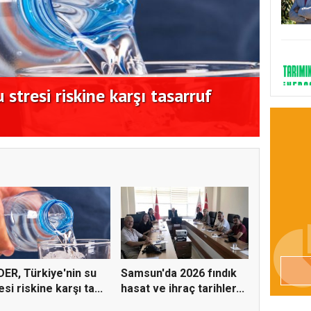
 stresi riskine karşı tasarruf
Samsu
açıkl
ER, Türkiye'nin su
Samsun'da 2026 fındık
esi riskine karşı ta...
hasat ve ihraç tarihler...