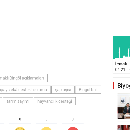
İmsak
04:21
aklı Bingöl açıklamaları
Biyo
apay zekâ destekli sulama
şap aşısı
Bingöl balı
tarım sayımı
hayvancılık desteği
0
0
0