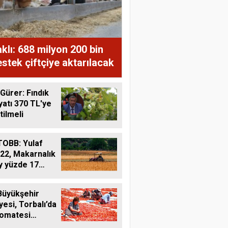
lı: 688 milyon 200 bin
stek çiftçiye aktarılacak
 Gürer: Fındık
iyatı 370 TL'ye
tilmeli
OBB: Yulaf
22, Makarnalık
y yüzde 17
Büyükşehir
yesi, Torbalı’da
domatesi
liyor