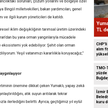
ncılıktaki sorunları, çözüm yollarını ve bölgeye özel
a Bingöl milletvekilleri, bakan yardımcıları, genel
 ve ilgili kurum yöneticileri de katıldı.
Yumak
TL de
resel iklim değişikliğinin tarımsal üretim üzerindeki
iran’dan bu yana orman yangınlarıyla mücadele
CHP'li
le ekosistemi yok edebiliyor. Şehit olan orman
alım f
iliyorum. Yeşil vatanımızı kararlılıkla koruyacağız,”
yüksel
TMO-T
yüzde 
aygınlaşıyor
Buğda
Arttı
netiminin önemine dikkat çeken Yumaklı, yapay zekâ
İzmir 
laştırıldığını, atık suyun arıtılarak tekrar
Beledi
la ilerlediğini belirtti. Ayrıca, geçtiğimiz yıl eylül
kuru 
destek