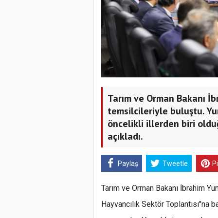
Tarım ve Orman Bakanı İbr
temsilcileriyle buluştu. Y
öncelikli illerden biri ol
açıkladı.
Paylaş
Tweetle
P
Tarım ve Orman Bakanı İbrahim Yuma
Hayvancılık Sektör Toplantısı"na baş