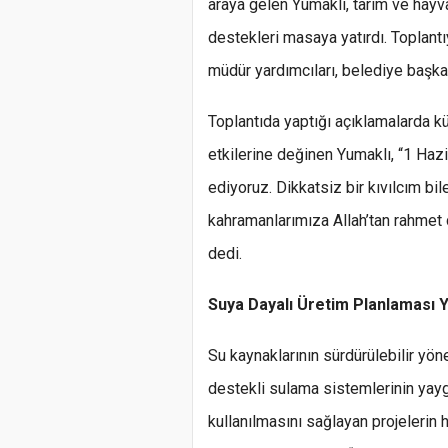
araya gelen Yumaklı, tarım ve hayva
destekleri masaya yatırdı. Toplantıy
müdür yardımcıları, belediye başkanı
Toplantıda yaptığı açıklamalarda kü
etkilerine değinen Yumaklı, “1 Haz
ediyoruz. Dikkatsiz bir kıvılcım bi
kahramanlarımıza Allah’tan rahmet d
dedi.
Suya Dayalı Üretim Planlaması Y
Su kaynaklarının sürdürülebilir yö
destekli sulama sistemlerinin yaygın
kullanılmasını sağlayan projelerin hız