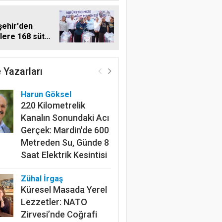
ehir'den
ilere 168 süt
 makinesi
Harun Göksel
 Yazarları
220 Kilometrelik
Kanalın Sonundaki Acı
Gerçek: Mardin'de 600
Metreden Su, Günde 8
Saat Elektrik Kesintisi
Zühal İrgaş
Küresel Masada Yerel
Lezzetler: NATO
Zirvesi’nde Coğrafi
İşaret Diplomasisi
Gazi Kutlu