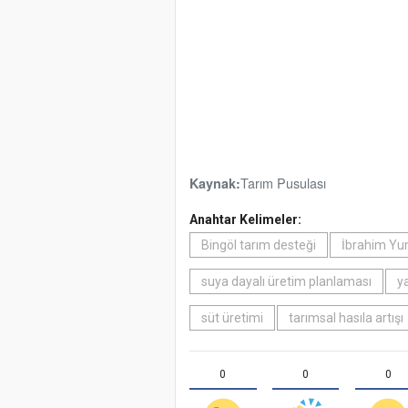
Tarım Pusulası
Kaynak:
Anahtar Kelimeler:
Bingöl tarım desteği
İbrahim Yum
suya dayalı üretim planlaması
y
süt üretimi
tarımsal hasıla artışı
0
0
0