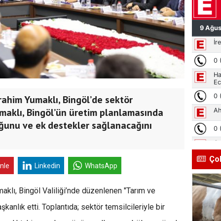
ahim Yumaklı, Bingöl’de sektör
umaklı, Bingöl’ün üretim planlamasında
duğunu ve ek destekler sağlanacağını
Ço
inle
Linkedin
WhatsApp
klı, Bingöl Valiliği’nde düzenlenen "Tarım ve
kanlık etti. Toplantıda; sektör temsilcileriyle bir