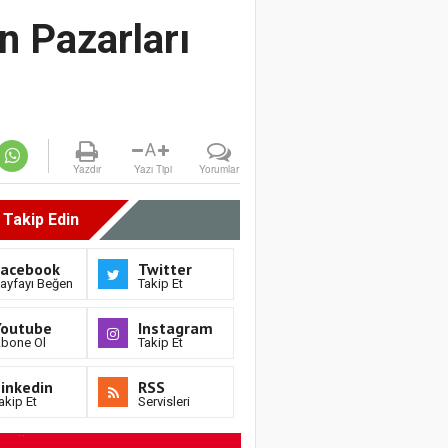
n Pazarları
A
Yazdır
Yazı Tipi
Yorumlar
i Takip Edin
Facebook
Twitter
ayfayı Beğen
Takip Et
Youtube
Instagram
bone Ol
Takip Et
inkedin
RSS
akip Et
Servisleri