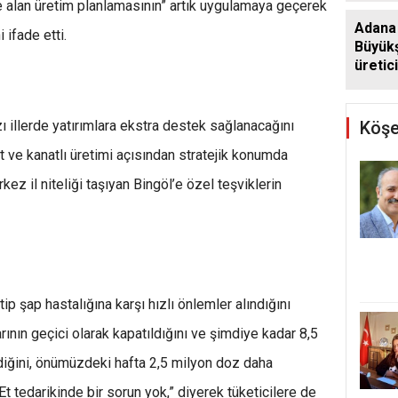
e alan üretim planlamasının” artık uygulamaya geçerek
Adana
 ifade etti.
Büyükş
üretic
sağım
Köşe
illerde yatırımlara ekstra destek sağlanacağını
üt ve kanatlı üretimi açısından stratejik konumda
ez il niteliği taşıyan Bingöl’e özel teşviklerin
ip şap hastalığına karşı hızlı önlemler alındığını
ının geçici olarak kapatıldığını ve şimdiye kadar 8,5
diğini, önümüzdeki hafta 2,5 milyon doz daha
Et tedarikinde bir sorun yok,” diyerek tüketicilere de