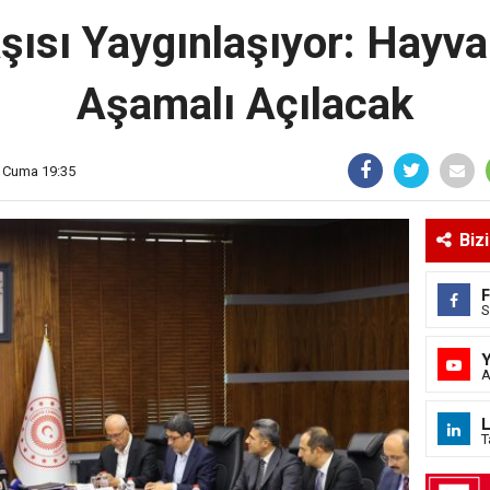
şısı Yaygınlaşıyor: Hayva
Aşamalı Açılacak
, Cuma 19:35
Biz
S
A
L
T