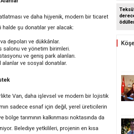
Alanlar
Teksüt
derece
atlatması ve daha hijyenik, modern bir ticaret
ödülle
halde şu donatılar yer alacak:
va depoları ve dükkânlar.
Köşe
ns salonu ve yönetim birimleri.
stasyonu ve geniş park alanları.
 alanlar ve sosyal donatılar.
stek
ikte Van, daha işlevsel ve modern bir lojistik
n sadece esnaf için değil, yerel üreticilerin
ve bölge tarımının kalkınması noktasında da
iyor. Belediye yetkilileri, projenin en kısa