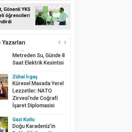
, Gönenli YKS
li öğrencileri
ndirdi
Harun Göksel
220 Kilometrelik
Kanalın Sonundaki Acı
 Yazarları
Gerçek: Mardin'de 600
Metreden Su, Günde 8
Saat Elektrik Kesintisi
Zühal İrgaş
Küresel Masada Yerel
Lezzetler: NATO
Zirvesi’nde Coğrafi
İşaret Diplomasisi
Gazi Kutlu
Doğu Karadeniz’in