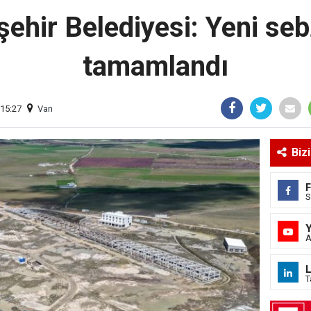
ehir Belediyesi: Yeni seb
tamamlandı
 15:27
Van
Biz
S
A
L
T