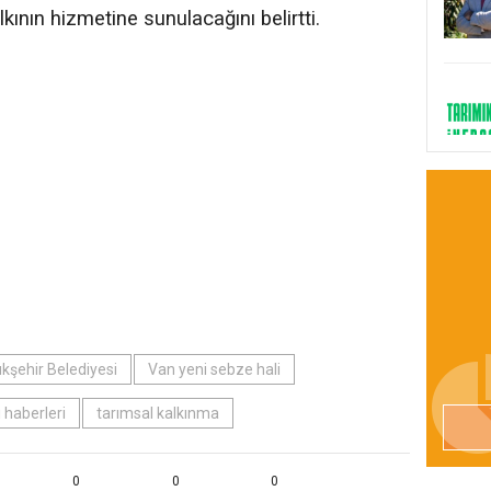
nın hizmetine sunulacağını belirtti.
kşehir Belediyesi
Van yeni sebze hali
 haberleri
tarımsal kalkınma
0
0
0