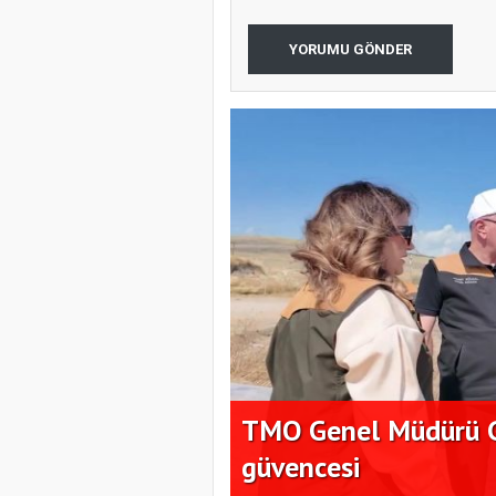
YORUMU GÖNDER
tek çiftçiye
TMO Genel Müdürü Gü
güvencesi