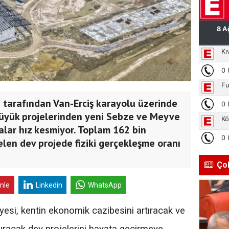
 tarafından Van-Erciş karayolu üzerinde
büyük projelerinden yeni Sebze ve Meyve
alar hız kesmiyor. Toplam 162 bin
len dev projede fiziki gerçekleşme oranı
Ço
inle
Linkedin
WhatsApp
esi, kentin ekonomik cazibesini artıracak ve