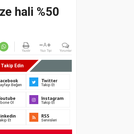
ze hali %50
A
Yazdır
Yazı Tipi
Yorumlar
i Takip Edin
Facebook
Twitter
ayfayı Beğen
Takip Et
Youtube
Instagram
bone Ol
Takip Et
inkedin
RSS
akip Et
Servisleri