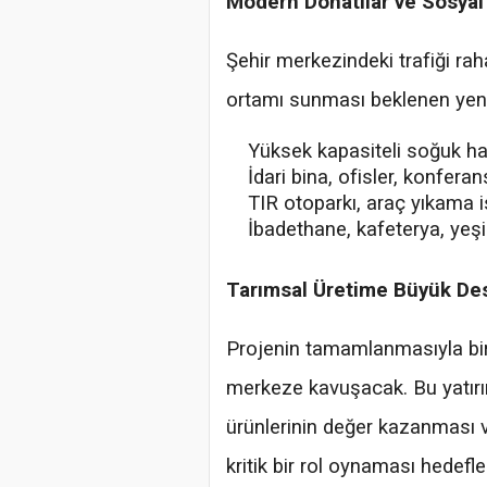
Modern Donatılar ve Sosyal 
Şehir merkezindeki trafiği rah
ortamı sunması beklenen yeni 
Yüksek kapasiteli soğuk ha
İdari bina, ofisler, konfera
TIR otoparkı, araç yıkama i
İbadethane, kafeterya, yeşil
Tarımsal Üretime Büyük De
Projenin tamamlanmasıyla birl
merkeze kavuşacak. Bu yatırımı
ürünlerinin değer kazanması 
kritik bir rol oynaması hedeflen