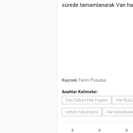
sürede tamamlanarak Van halkı
Tarım Pusulası
Kaynak:
Anahtar Kelimeler:
Van Sebze Hali İnşaatı
Van Büyü
sebze hali projesi
Van belediyesi
0
0
0