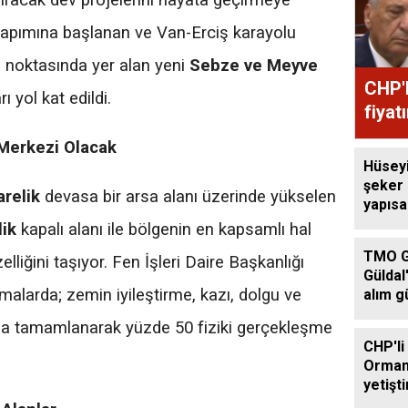
ıracak dev projelerini hayata geçirmeye
 yapımına başlanan ve Van-Erciş karayolu
ı noktasında yer alan yeni
Sebze ve Meyve
CHP'l
ı yol kat edildi.
fiyat
Merkezi Olacak
Hüsey
şeker
relik
devasa bir arsa alanı üzerinde yükselen
yapıs
çağrıs
ik
kapalı alanı ile bölgenin en kapsamlı hal
TMO G
lliğini taşıyor. Fen İşleri Daire Başkanlığı
Güldal
malarda; zemin iyileştirme, kazı, dolgu ve
alım g
ıyla tamamlanarak yüzde 50 fiziki gerçekleşme
CHP'li
Orman
yetişti
edilme