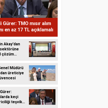
i Gürer: TMO mısır alım
ını en az 17 TL açıklamalı
in Akay'dan
 sektörüne
al çözüm
ı
enel Müdürü
'dan üreticiye
üvencesi
 Gürer:
larda keçi
riciliği teşvik
li