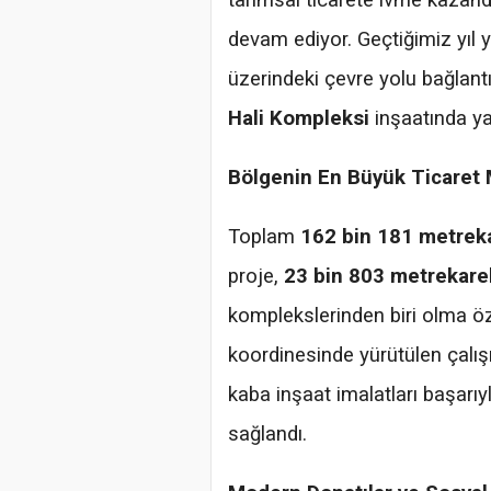
tarımsal ticarete ivme kazand
devam ediyor. Geçtiğimiz yıl
üzerindeki çevre yolu bağlant
Hali Kompleksi
inşaatında yar
Bölgenin En Büyük Ticaret 
Toplam
162 bin 181 metreka
proje,
23 bin 803 metrekarel
komplekslerinden biri olma öze
koordinesinde yürütülen çalış
kaba inşaat imalatları başar
sağlandı.