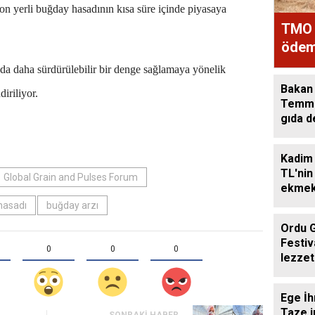
on yerli buğday hasadının kısa süre içinde piyasaya
TMO 
ödeme
TL'yi
da daha sürdürülebilir bir denge sağlamaya yönelik
Bakan 
diriliyor.
Temmu
gıda d
Kadim
TL'nin
Global Grain and Pulses Forum
ekmek
ekmeğ
hasadı
buğday arzı
Ordu 
Festiv
0
0
0
lezzet
getird
Ege İh
Taze i