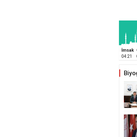
İmsak
04:21
Biyo