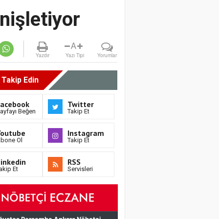
nişletiyor
A
Yazdır
Yazı Tipi
Yorumlar
i Takip Edin
Facebook
Twitter
ayfayı Beğen
Takip Et
Youtube
Instagram
bone Ol
Takip Et
inkedin
RSS
akip Et
Servisleri