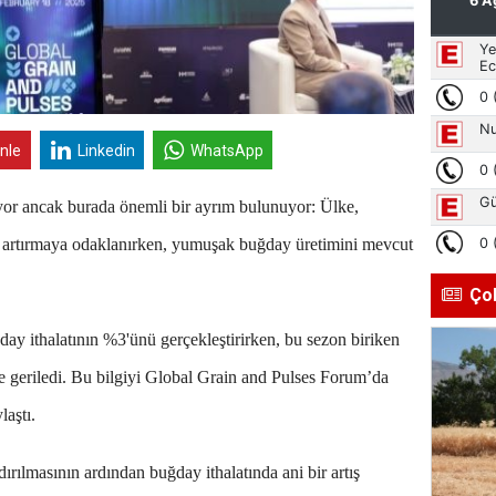
inle
Linkedin
WhatsApp
ıyor ancak burada önemli bir ayrım bulunuyor: Ülke,
i artırmaya odaklanırken, yumuşak buğday üretimini mevcut
Ço
day ithalatının %3'ünü gerçekleştirirken, bu sezon biriken
e geriledi. Bu bilgiyi Global Grain and Pulses Forum’da
aştı.
ldırılmasının ardından buğday ithalatında ani bir artış