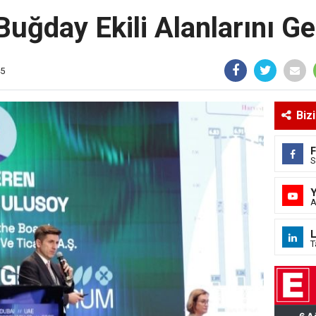
Buğday Ekili Alanlarını Ge
45
Biz
S
A
L
T