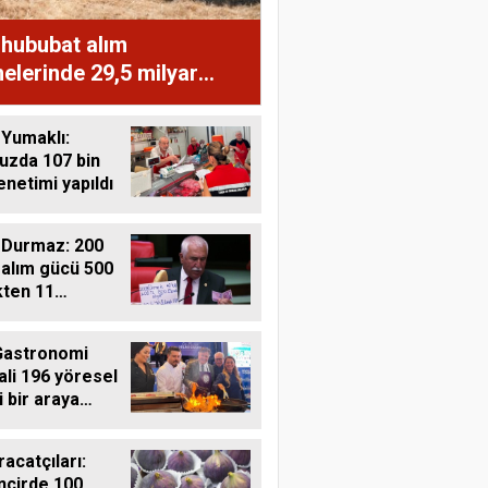
hububat alım
lerinde 29,5 milyar
 üreticiye aktardı
Yumaklı:
zda 107 bin
enetimi yapıldı
 Durmaz: 200
 alım gücü 500
ten 11
e düştü
Gastronomi
ali 196 yöresel
i bir araya
i
racatçıları:
ncirde 100