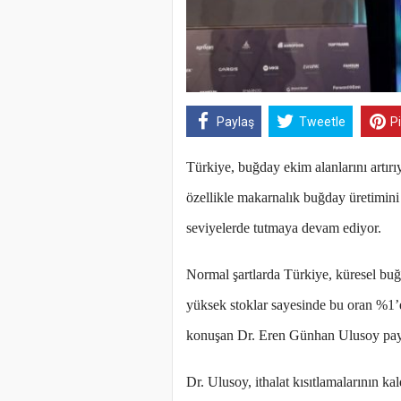
Paylaş
Tweetle
P
Türkiye, buğday ekim alanlarını artır
özellikle makarnalık buğday üretimin
seviyelerde tutmaya devam ediyor.
Normal şartlarda Türkiye, küresel buğ
yüksek stoklar sayesinde bu oran %1’
konuşan Dr. Eren Günhan Ulusoy payl
Dr. Ulusoy, ithalat kısıtlamalarının ka