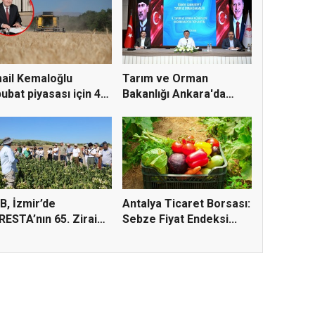
ail Kemaloğlu
Tarım ve Orman
ubat piyasası için 4
Bakanlığı Ankara'da
r...
tarım sigo...
B, İzmir’de
Antalya Ticaret Borsası:
ESTA’nın 65. Zirai
Sebze Fiyat Endeksi...
yasal...