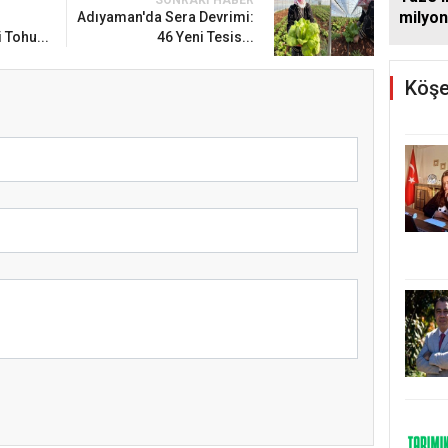
SONRAKI HABER
milyon
Adıyaman'da Sera Devrimi:
 Tohu...
46 Yeni Tesis...
Köşe