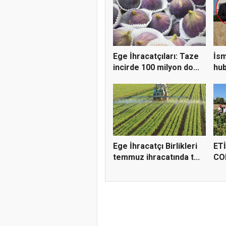
Ege İhracatçıları: Taze
İsm
incirde 100 milyon do...
hub
öne
Ege İhracatçı Birlikleri
ETİ
temmuz ihracatında t...
COR
Kim