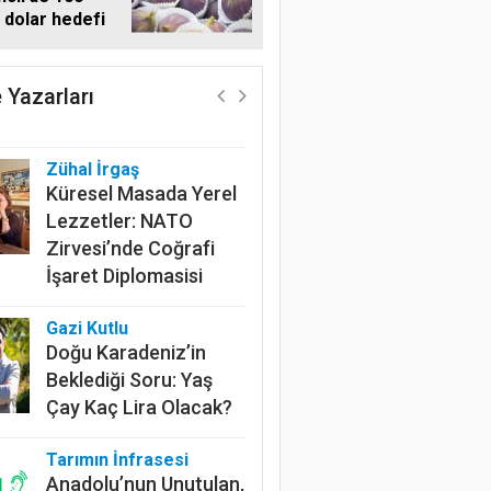
 dolar hedefi
Harun Göksel
Geleceğin Pamuğu:
Doğal, İzlenebilir ve
 Yazarları
Sürdürülebilir
Zühal İrgaş
Küresel Masada Yerel
Lezzetler: NATO
Zirvesi’nde Coğrafi
İşaret Diplomasisi
Gazi Kutlu
Doğu Karadeniz’in
Beklediği Soru: Yaş
Çay Kaç Lira Olacak?
Tarımın İnfrasesi
Anadolu’nun Unutulan,