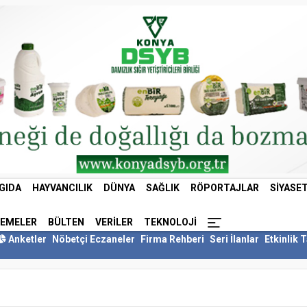
GIDA
HAYVANCILIK
DÜNYA
SAĞLIK
RÖPORTAJLAR
SIYASE
LEMELER
BÜLTEN
VERILER
TEKNOLOJI
Anketler
Nöbetçi Eczaneler
Firma Rehberi
Seri İlanlar
Etkinlik 