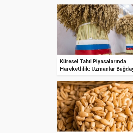
Küresel Tahıl Piyasalarında
Hareketlilik: Uzmanlar Buğda
İhracatında Yeni Bir Artış Dö
Bekliyor!