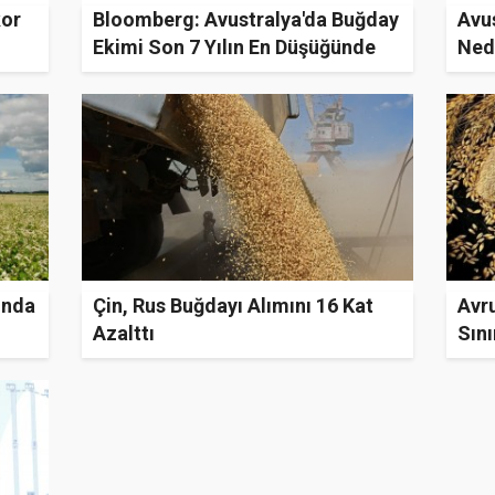
kor
Bloomberg: Avustralya'da Buğday
Avus
Ekimi Son 7 Yılın En Düşüğünde
Ned
Azal
ında
Çin, Rus Buğdayı Alımını 16 Kat
Avru
Azalttı
Sını