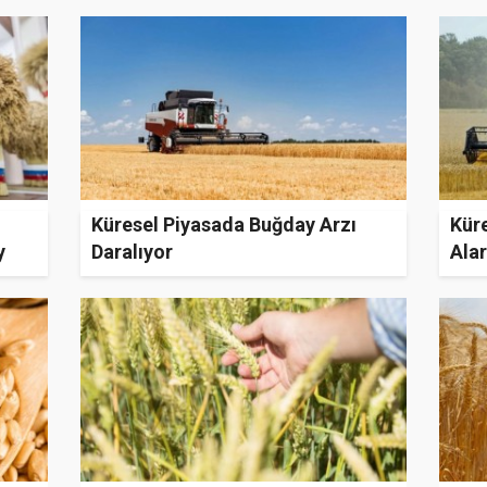
Küresel Piyasada Buğday Arzı
Kür
y
Daralıyor
Alar
nemi