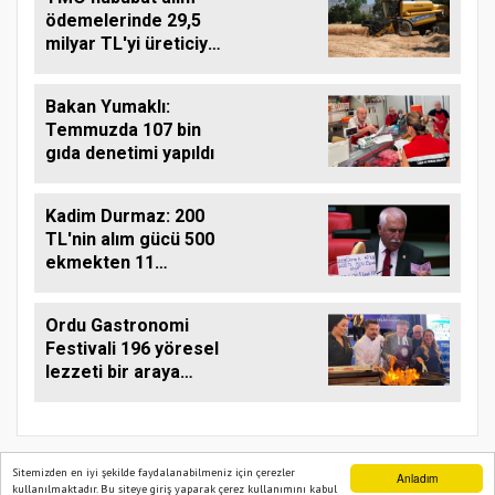
ödemelerinde 29,5
milyar TL'yi üreticiye
aktardı
Bakan Yumaklı:
Temmuzda 107 bin
gıda denetimi yapıldı
Kadim Durmaz: 200
TL'nin alım gücü 500
ekmekten 11
ekmeğe düştü
Ordu Gastronomi
Festivali 196 yöresel
lezzeti bir araya
getirdi
Sitemizden en iyi şekilde faydalanabilmeniz için çerezler
Anladım
kullanılmaktadır. Bu siteye giriş yaparak çerez kullanımını kabul