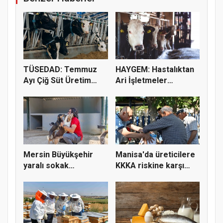
TÜSEDAD: Temmuz
HAYGEM: Hastalıktan
Ayı Çiğ Süt Üretim
Ari İşletmeler
Maliyeti 2...
Üreticiye...
Mersin Büyükşehir
Manisa'da üreticilere
yaralı sokak
KKKA riskine karşı
hayvanlarını y...
para...