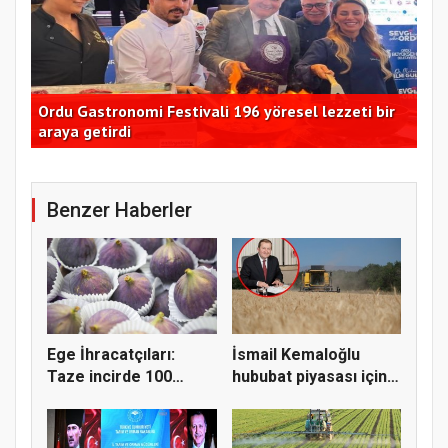
Ordu Gastronomi Festivali 196 yöresel lezzeti bir
Kad
araya getirdi
11
Benzer Haberler
Ege İhracatçıları:
İsmail Kemaloğlu
Taze incirde 100
hububat piyasası için 4
milyon do...
öner...