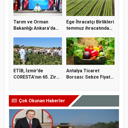
Tarım ve Orman
Ege İhracatçı Birlikleri
Bakanlığı Ankara'da
temmuz ihracatında
tarım sigo...
t...
ETİB, İzmir’de
Antalya Ticaret
CORESTA’nın 65. Zirai
Borsası: Sebze Fiyat
Kimyasal...
Endeksi...
Çok Okunan Haberler