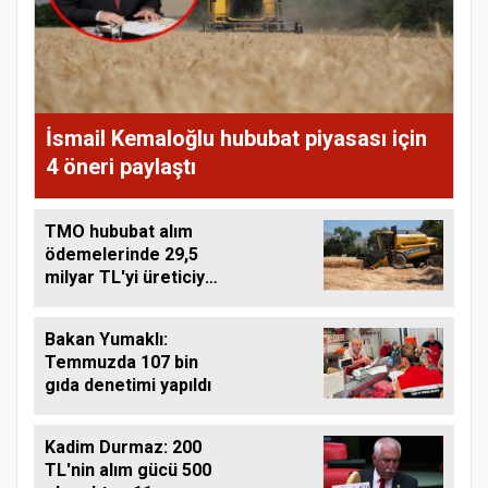
İsmail Kemaloğlu hububat piyasası için
4 öneri paylaştı
TMO hububat alım
ödemelerinde 29,5
milyar TL'yi üreticiye
aktardı
Bakan Yumaklı:
Temmuzda 107 bin
gıda denetimi yapıldı
Kadim Durmaz: 200
TL'nin alım gücü 500