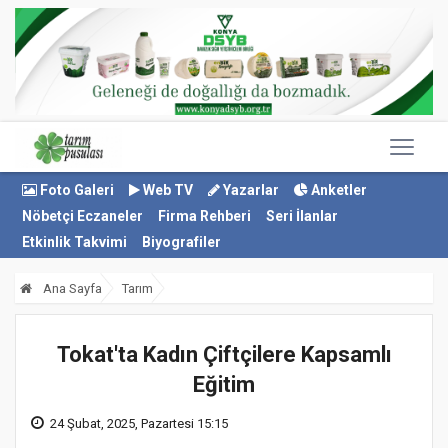
Foto Galeri
Web TV
Yazarlar
Anketler
Nöbetçi Eczaneler
Firma Rehberi
Seri İlanlar
Etkinlik Takvimi
Biyografiler
Ana Sayfa
Tarım
Tokat'ta Kadın Çiftçilere Kapsamlı
Eğitim
24 Şubat, 2025, Pazartesi 15:15