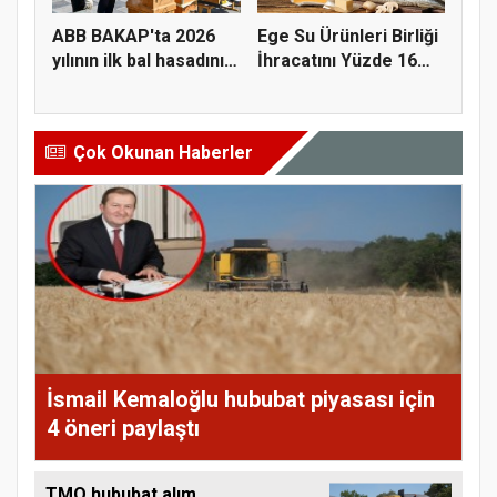
ABB BAKAP'ta 2026
Ege Su Ürünleri Birliği
yılının ilk bal hasadını
İhracatını Yüzde 16
ge...
A...
Çok Okunan Haberler
İsmail Kemaloğlu hububat piyasası için
4 öneri paylaştı
TMO hububat alım