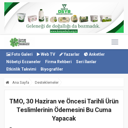
Foto Galeri
Web TV
Yazarlar
Anketler
Nöbetçi Eczaneler
Firma Rehberi
Seri İlanlar
Etkinlik Takvimi
Biyografiler
Ana Sayfa
Desteklemeler
TMO, 30 Haziran ve Öncesi Tarihli Ürün
Teslimlerinin Ödemesini Bu Cuma
Yapacak