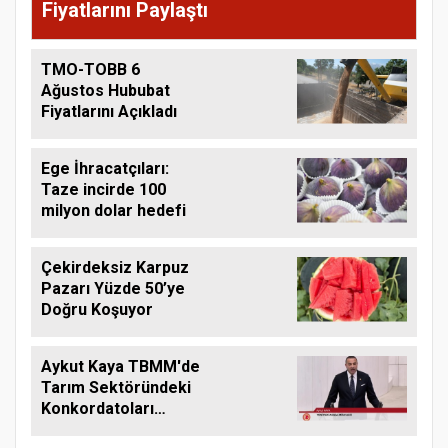
Fiyatlarını Paylaştı
TMO-TOBB 6
Ağustos Hububat
Fiyatlarını Açıkladı
Ege İhracatçıları:
Taze incirde 100
milyon dolar hedefi
Çekirdeksiz Karpuz
Pazarı Yüzde 50’ye
Doğru Koşuyor
Aykut Kaya TBMM'de
Tarım Sektöründeki
Konkordatoları
Gündeme Taşıdı