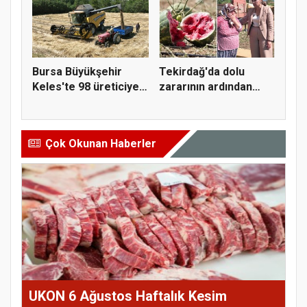
Bursa Büyükşehir
Tekirdağ'da dolu
Keles'te 98 üreticiye
zararının ardından
hasat...
Yüceer'de...
Çok Okunan Haberler
UKON 6 Ağustos Haftalık Kesim