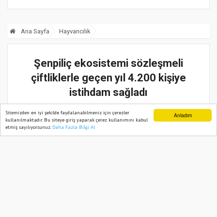
Ana Sayfa
Hayvancılık
Şenpiliç ekosistemi sözleşmeli
çiftliklerle geçen yıl 4.200 kişiye
istihdam sağladı
24 Temmuz, 2025, Perşembe 11:26
Sitemizden en iyi şekilde faydalanabilmeniz için çerezler
Anladım
kullanılmaktadır. Bu siteye giriş yaparak çerez kullanımını kabul
etmiş sayılıyorsunuz.
Daha Fazla Bilgi Al
Ana Sayfa
Web TV
Foto Galeri
Yazarlar