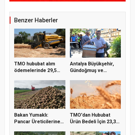
Benzer Haberler
TMO hububat alım
Antalya Büyükşehir,
ödemelerinde 29,5
Gündoğmuş ve
milyar TL'...
İbradı'nda a...
Bakan Yumaklı:
TMO'dan Hububat
Pancar Üreticilerine
Ürün Bedeli İçin 23,3
991 Milyo...
Milyar...