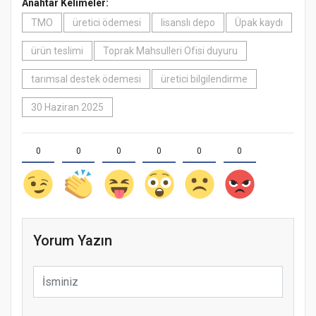
Anahtar Kelimeler:
TMO
üretici ödemesi
lisanslı depo
Üpak kaydı
ürün teslimi
Toprak Mahsulleri Ofisi duyuru
tarımsal destek ödemesi
üretici bilgilendirme
30 Haziran 2025
0
0
0
0
0
0
Yorum Yazın