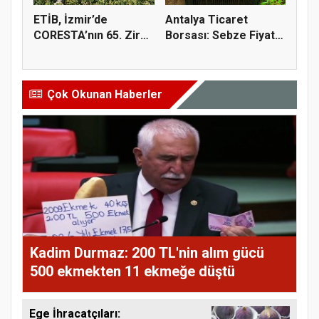
ETİB, İzmir’de
Antalya Ticaret
CORESTA’nın 65. Zirai
Borsası: Sebze Fiyat
Kimyasal...
Endeksi...
Çok Okunan Haberler
Kadim Durmaz: 200 TL'nin alım gücü
500 ekmekten 11 ekmeğe düştü
Ege İhracatçıları: