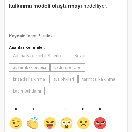
hedefliyor.
kalkınma modeli oluşturmayı
Tarım Pusulası
Kaynak:
Anahtar Kelimeler:
Adana Büyükşehir Belediyesi
Kozan
akzambak projesi
kadın üreticiler
kırsalda kalkınma
süs bitkileri
tarımsal kalkınma
kadın istihdamı
0
0
0
0
0
0