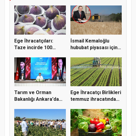
Ege İhracatçıları:
İsmail Kemaloğlu
Taze incirde 100
hububat piyasası için 4
milyon do...
öner...
Tarım ve Orman
Ege İhracatçı Birlikleri
Bakanlığı Ankara'da
temmuz ihracatında
tarım sigo...
t...