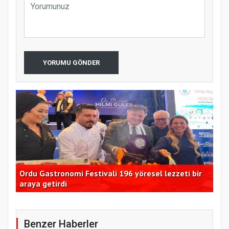
YORUMU GÖNDER
Ordu Gastronomi Festivali 196 yöresel lezzeti bir
Kad
araya getirdi
11
Benzer Haberler