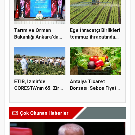
Tarım ve Orman
Ege İhracatçı Birlikleri
Bakanlığı Ankara'da
temmuz ihracatında
tarım sigo...
t...
ETİB, İzmir’de
Antalya Ticaret
CORESTA’nın 65. Zirai
Borsası: Sebze Fiyat
Kimyasal...
Endeksi...
Çok Okunan Haberler