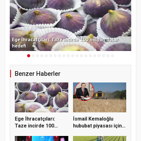
 TL
Ege İhracatçıları: Taze incirde 100 milyon dolar
Ord
hedefi
ara
Benzer Haberler
Ege İhracatçıları:
İsmail Kemaloğlu
Taze incirde 100
hububat piyasası için 4
milyon do...
öner...