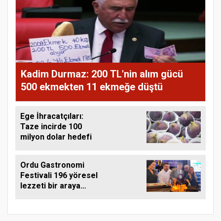
Kadim Durmaz: 200 TL'nin alım gücü
500 ekmekten 11 ekmeğe düştü
Ege İhracatçıları:
Taze incirde 100
milyon dolar hedefi
Ordu Gastronomi
Festivali 196 yöresel
lezzeti bir araya
getirdi