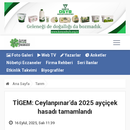
Foto Galeri
Web TV
Yazarlar
Anketler
Nöbetçi Eczaneler
Firma Rehberi
Seri İlanlar
Etkinlik Takvimi
Biyografiler
Ana Sayfa
Tarım
TİGEM: Ceylanpınar’da 2025 ayçiçek
hasadı tamamlandı
16 Eylül, 2025, Salı 11:39