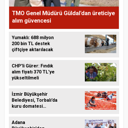
TMO Genel Müdürü Güldal'dan üreticiye
alım güvencesi
Yumaklı: 688 milyon
200 bin TL destek
çiftçiye aktarılacak
CHP'li Gürer: Fındık
alım fiyatı 370 TL'ye
yükseltilmeli
İzmir Büyükşehir
Belediyesi, Torbalı’da
kuru domatesi
destekliyor
Adana