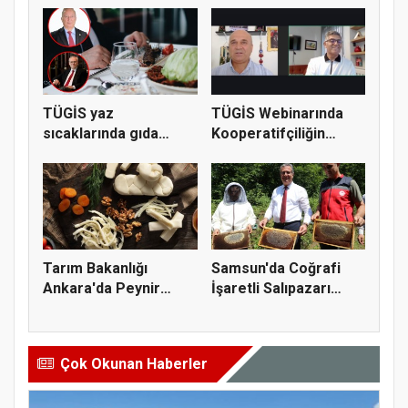
TÜGİS yaz
TÜGİS Webinarında
sıcaklarında gıda
Kooperatifçiliğin
güvenliği için kr...
Stratejik...
Tarım Bakanlığı
Samsun'da Coğrafi
Ankara'da Peynir
İşaretli Salıpazarı
Markasına Ce...
Kestane...
Çok Okunan Haberler