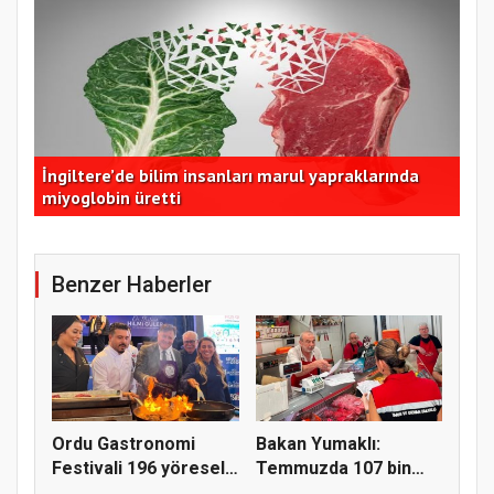
İngiltere’de bilim insanları marul yapraklarında
İzm
miyoglobin üretti
dom
Benzer Haberler
Ordu Gastronomi
Bakan Yumaklı:
Festivali 196 yöresel
Temmuzda 107 bin
lezzeti...
gıda denetimi...