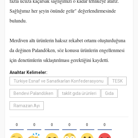
fazla ucuza kaçarsak sağlığımızı o kadar tehlikeye atarız.
Sağlığımız her şeyin önünde gelir" değerlendirmesinde
bulundu.
Merdiven altı ürünlerin haksız rekabet ortamı oluşturduğuna
da değinen Palandöken, söz konusu ürünlerin engellenmesi
için denetimlerin sıklaştırılması gerektiğini kaydetti.
Anahtar Kelimeler:
Türkiye Esnaf ve Sanatkarları Konfederasyonu
TESK
Bendevi Palandöken
taklit gıda ürünleri
Gıda
Ramazan Ayı
0
0
0
0
0
0