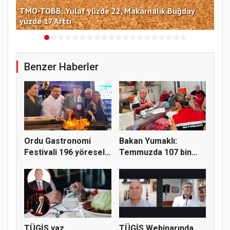
TMO-TOBB: Yulaf yüzde 22, Makarnalık Buğday
İng
yüzde 17 Arttı
miy
Benzer Haberler
Ordu Gastronomi
Bakan Yumaklı:
Festivali 196 yöresel
Temmuzda 107 bin
lezzeti...
gıda denetimi...
TÜGİS yaz
TÜGİS Webinarında