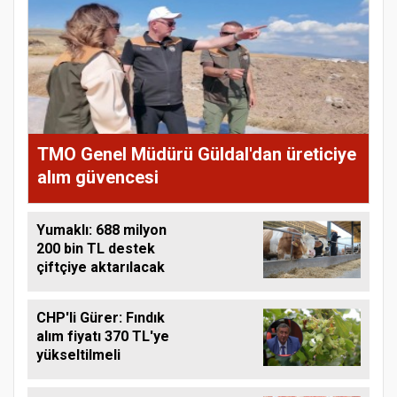
TMO Genel Müdürü Güldal'dan üreticiye
alım güvencesi
Yumaklı: 688 milyon
200 bin TL destek
çiftçiye aktarılacak
CHP'li Gürer: Fındık
alım fiyatı 370 TL'ye
yükseltilmeli