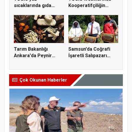
sıcaklarında gıda
Kooperatifçiliğin
güvenliği için kr...
Stratejik...
Tarım Bakanlığı
Samsun'da Coğrafi
Ankara'da Peynir
İşaretli Salıpazarı
Markasına Ce...
Kestane...
Çok Okunan Haberler