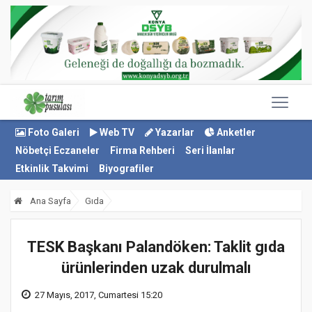
Foto Galeri
Web TV
Yazarlar
Anketler
Nöbetçi Eczaneler
Firma Rehberi
Seri İlanlar
Etkinlik Takvimi
Biyografiler
Ana Sayfa
Gıda
TESK Başkanı Palandöken: Taklit gıda
ürünlerinden uzak durulmalı
27 Mayıs, 2017, Cumartesi 15:20