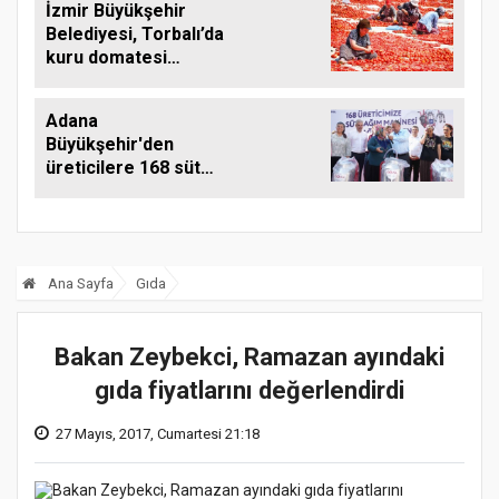
İzmir Büyükşehir
Belediyesi, Torbalı’da
kuru domatesi
destekliyor
Adana
Büyükşehir'den
üreticilere 168 süt
sağım makinesi
Ana Sayfa
Gıda
Bakan Zeybekci, Ramazan ayındaki
gıda fiyatlarını değerlendirdi
27 Mayıs, 2017, Cumartesi 21:18