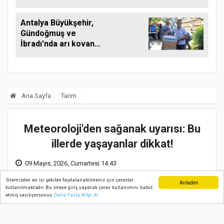
görüştü
Antalya Büyükşehir,
Gündoğmuş ve
İbradı'nda arı kovanı
desteği
Ana Sayfa
Tarım
Meteoroloji'den sağanak uyarısı: Bu
illerde yaşayanlar dikkat!
09 Mayıs, 2026, Cumartesi 14:43
Sitemizden en iyi şekilde faydalanabilmeniz için çerezler
Anladım
kullanılmaktadır. Bu siteye giriş yaparak çerez kullanımını kabul
etmiş sayılıyorsunuz.
Daha Fazla Bilgi Al
Ana Sayfa
Web TV
Foto Galeri
Yazarlar