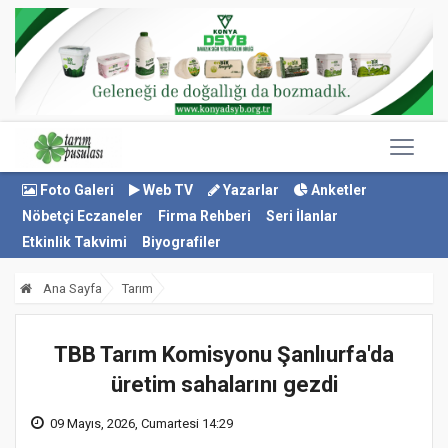
Foto Galeri
Web TV
Yazarlar
Anketler
Nöbetçi Eczaneler
Firma Rehberi
Seri İlanlar
Etkinlik Takvimi
Biyografiler
Ana Sayfa
Tarım
TBB Tarım Komisyonu Şanlıurfa'da
üretim sahalarını gezdi
09 Mayıs, 2026, Cumartesi 14:29