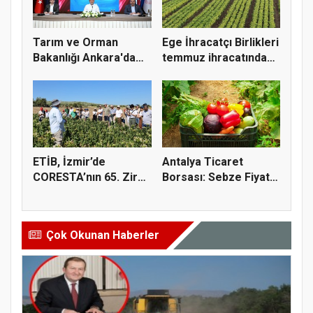
Tarım ve Orman
Ege İhracatçı Birlikleri
Bakanlığı Ankara'da
temmuz ihracatında
tarım sigo...
t...
ETİB, İzmir’de
Antalya Ticaret
CORESTA’nın 65. Zirai
Borsası: Sebze Fiyat
Kimyasal...
Endeksi...
Çok Okunan Haberler