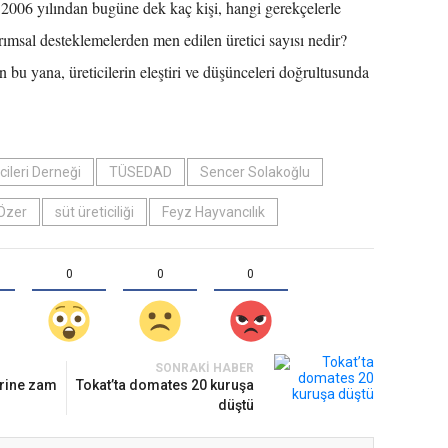
2006 yılından bugüne dek kaç kişi, hangi gerekçelerle
arımsal desteklemelerden men edilen üretici sayısı nedir?
 bu yana, üreticilerin eleştiri ve düşünceleri doğrultusunda
cileri Derneği
TÜSEDAD
Sencer Solakoğlu
Özer
süt üreticiliği
Feyz Hayvancılık
0
0
0
SONRAKI HABER
rine zam
Tokat’ta domates 20 kuruşa
düştü