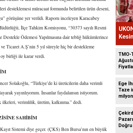
leri desteklemesi müracaat formunda belirtilen ürün deseni,
u” görüşüne yer verildi. Raporu inceleyen Karacabey
üdürlüğü, İlçe Tahkim Komisyonu, “30373 sayılı Resmi
UKON
Kesim
e Destekle Ödemesi Yapılmasına dair tebliğ hükümlerince
e Ticaret A.Ş’nin 5 yıl süreyle hiç bir destekleme
TMO-
 birliği ile karar verdi.
Ağust
Fiyatla
BİM
encer Solakoğlu, “Türkiye’de ki üreticilerin daha verimli
Ege İh
Taze i
rlayarak yayınlıyorum. İnsanlar faydalansın istiyorum.
milyon
lkeleri, verimlilik, üretim, kalkınma.” dedi.
Çekird
ZİSİNE SAHİBİM
Pazarı
Doğru
çi Kayıt Sistemi diye geçer. (ÇKS) Ben Bursa’nın en büyük