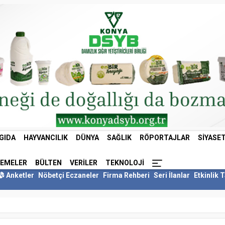
GIDA
HAYVANCILIK
DÜNYA
SAĞLIK
RÖPORTAJLAR
SIYASE
LEMELER
BÜLTEN
VERILER
TEKNOLOJI
Anketler
Nöbetçi Eczaneler
Firma Rehberi
Seri İlanlar
Etkinlik 