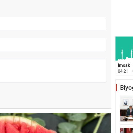
İmsak
04:21
Biyo