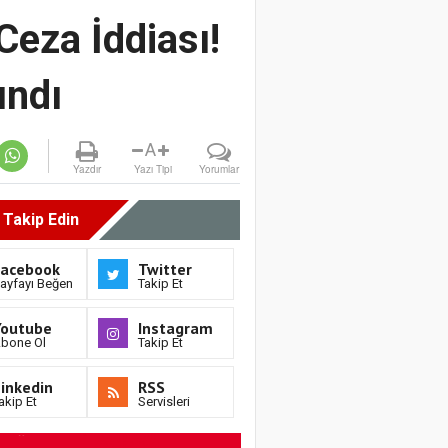
 Ceza İddiası!
ındı
A
Yazdır
Yazı Tipi
Yorumlar
i Takip Edin
Facebook
Twitter
ayfayı Beğen
Takip Et
Youtube
Instagram
bone Ol
Takip Et
inkedin
RSS
akip Et
Servisleri