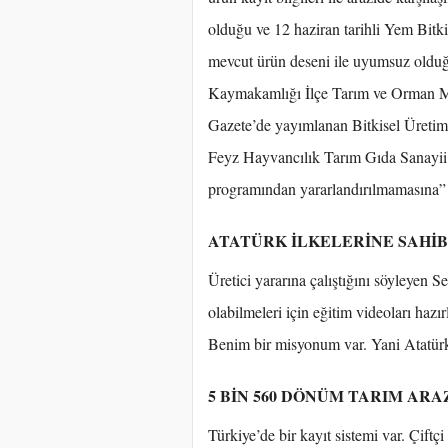
olduğu ve 12 haziran tarihli Yem Bitki
mevcut ürün deseni ile uyumsuz olduğ
Kaymakamlığı İlçe Tarım ve Orman M
Gazete’de yayımlanan Bitkisel Üretim
Feyz Hayvancılık Tarım Gıda Sanayii v
programından yararlandırılmamasına” oy
ATATÜRK İLKELERİNE SAHİ
Üretici yararına çalıştığını söyleyen S
olabilmeleri için eğitim videoları hazı
Benim bir misyonum var. Yani Atatürk i
5 BİN 560 DÖNÜM TARIM ARA
Türkiye’de bir kayıt sistemi var. Çift