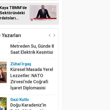
 Kaya TBMM'de
 Sektöründeki
datoları
Harun Göksel
me Taşıdı
220 Kilometrelik
Kanalın Sonundaki Acı
 Yazarları
Gerçek: Mardin'de 600
Metreden Su, Günde 8
Saat Elektrik Kesintisi
Zühal İrgaş
Küresel Masada Yerel
Lezzetler: NATO
Zirvesi’nde Coğrafi
İşaret Diplomasisi
Gazi Kutlu
Doğu Karadeniz’in