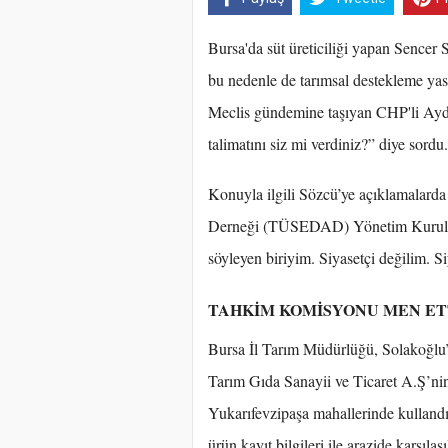
Bursa'da süt üreticiliği yapan Sencer S
bu nedenle de tarımsal destekleme yasağ
Meclis gündemine taşıyan CHP'li Aydı
talimatını siz mi verdiniz?” diye sordu.
Konuyla ilgili Sözcü’ye açıklamalarda 
Derneği (TÜSEDAD) Yönetim Kurulu B
söyleyen biriyim. Siyasetçi değilim. S
TAHKİM KOMİSYONU MEN ET
Bursa İl Tarım Müdürlüğü, Solakoğlu’n
Tarım Gıda Sanayii ve Ticaret A.Ş’ni
Yukarıfevzipaşa mahallerinde kullandığ
ürün kayıt bilgileri ile arazide karşılaş