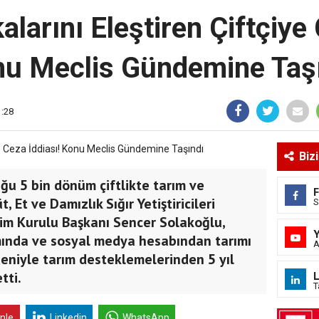
alarını Eleştiren Çiftçiye
u Meclis Gündemine Taş
1:28
Biz
u 5 bin dönüm çiftlikte tarım ve
 Et ve Damızlık Sığır Yetiştiricileri
S
m Kurulu Başkanı Sencer Solakoğlu,
mında ve sosyal medya hesabından tarımı
A
deniyle tarım desteklemelerinden 5 yıl
L
tti.
T
inle
Linkedin
WhatsApp