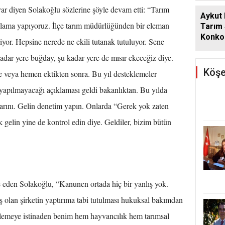
r diyen Solakoğlu sözlerine şöyle devam etti: “Tarım
Aykut
ygulama yapıyoruz. İlçe tarım müdürlüğünden bir eleman
Tarım
Konkor
ziyor. Hepsine nerede ne ekili tutanak tutuluyor. Sene
Günde
adar yere buğday, şu kadar yere de mısır ekeceğiz diye.
Köşe
 veya hemen ektikten sonra. Bu yıl desteklemeler
apılmayacağı açıklaması geldi bakanlıktan. Bu yılda
arını. Gelin denetim yapın. Onlarda “Gerek yok zaten
k gelin yine de kontrol edin diye. Geldiler, bizim bütün
e eden Solakoğlu, “Kanunen ortada hiç bir yanlış yok.
olan şirketin yaptırıma tabi tutulması hukuksal bakımdan
etlemeye istinaden benim hem hayvancılık hem tarımsal