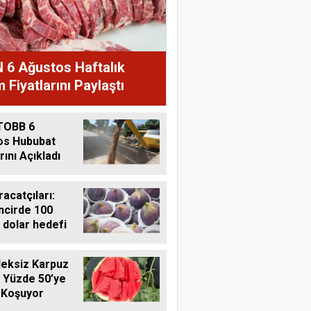
 6 Ağustos Haftalık
 Fiyatlarını Paylaştı
TOBB 6
os Hububat
rını Açıkladı
racatçıları:
ncirde 100
 dolar hedefi
eksiz Karpuz
 Yüzde 50’ye
 Koşuyor