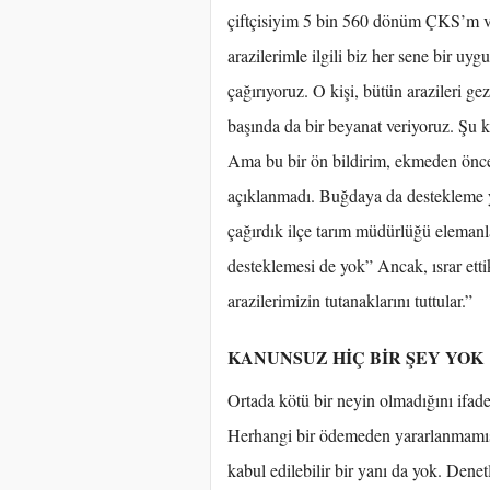
çiftçisiyim 5 bin 560 dönüm ÇKS’m va
arazilerimle ilgili biz her sene bir u
çağırıyoruz. O kişi, bütün arazileri ge
başında da bir beyanat veriyoruz. Şu k
Ama bu bir ön bildirim, ekmeden önce
açıklanmadı. Buğdaya da destekleme y
çağırdık ilçe tarım müdürlüğü elemanl
desteklemesi de yok” Ancak, ısrar etti
arazilerimizin tutanaklarını tuttular.”
KANUNSUZ HİÇ BİR ŞEY YOK
Ortada kötü bir neyin olmadığını ifad
Herhangi bir ödemeden yararlanmamış 
kabul edilebilir bir yanı da yok. Den