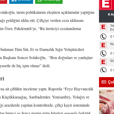
olakoğlu, tarım politikalarını eleştiren açıklamalar yaptığını
ı geldiğini iddia etti. Çiftçiye verilen ceza iddiasını
n Özer, Pakdemirli’ye, “Bu üreticiyi cezalandırma
bulunan Tüm Süt, Et ve Damızlık Sığır Yetiştiricileri
aşkanı Sencer Solakoğlu, “Ben doğruları ve yanlışları
iyasetle de hiç işim olmaz” dedi.
Tİ
Ço
a ait çiftlikte inceleme yaptı. Raporda “Feyz Hayvancılık
n Küçükkaraağaç, Sarıbademler, Yenisarıbey, Yolağzı ve
ı arazilerde yapılan kontrollerde, çiftçi kayıt sisteminde
ılan birinci ve ikinci üretim ürün bilgileri arasında farklılık