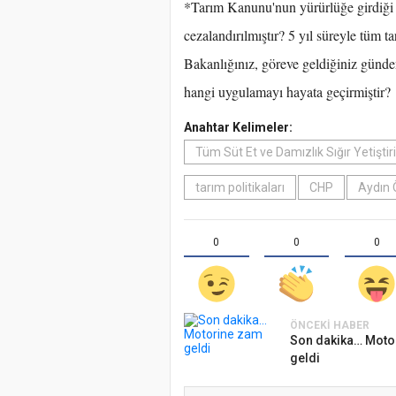
*Tarım Kanunu'nun yürürlüğe girdiği 
cezalandırılmıştır? 5 yıl süreyle tüm t
Bakanlığınız, göreve geldiğiniz günden
hangi uygulamayı hayata geçirmiştir?
Anahtar Kelimeler:
Tüm Süt Et ve Damızlık Sığır Yetiştiri
tarım politikaları
CHP
Aydın 
0
0
0
ÖNCEKI HABER
Son dakika… Moto
geldi