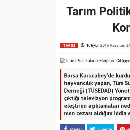
Tarım Politik
Kon
16 Eylül, 2019, Pazartesi 2
TARIM
Bursa Karacabey’de kurduğ
hayvancılık yapan, Tüm Süt,
Derneği (TÜSEDAD) Yöneti
çıktığı televizyon progra
eleştiren açıklamaları ne
men cezası aldığını iddia e
Paylaş
Tweetle
P