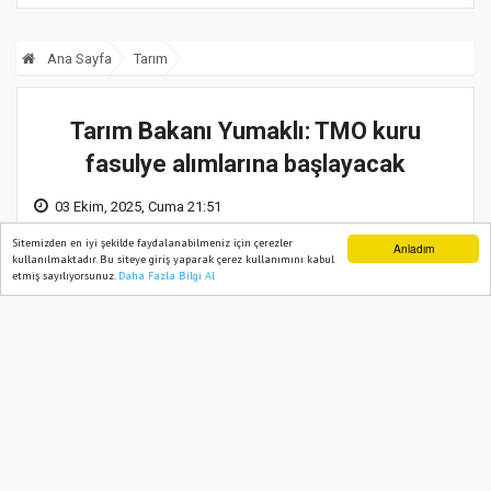
Ana Sayfa
Tarım
Tarım Bakanı Yumaklı: TMO kuru
fasulye alımlarına başlayacak
03 Ekim, 2025, Cuma 21:51
Sitemizden en iyi şekilde faydalanabilmeniz için çerezler
Anladım
kullanılmaktadır. Bu siteye giriş yaparak çerez kullanımını kabul
etmiş sayılıyorsunuz.
Daha Fazla Bilgi Al
Ana Sayfa
Web TV
Foto Galeri
Yazarlar