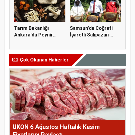
Tarım Bakanlığı
Samsun'da Coğrafi
Ankara'da Peynir
İşaretli Salıpazarı
Markasına Ce...
Kestane...
Çok Okunan Haberler
UKON 6 Ağustos Haftalık Kesim
Fiyatlarını Paylaştı