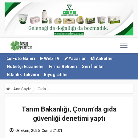
Foto Galeri
Web TV
Yazarlar
Anketler
Nöbetçi Eczaneler
Firma Rehberi
Seri İlanlar
Etkinlik Takvimi
Biyografiler
Ana Sayfa
Gıda
Tarım Bakanlığı, Çorum’da gıda
güvenliği denetimi yaptı
03 Ekim, 2025, Cuma 21:01