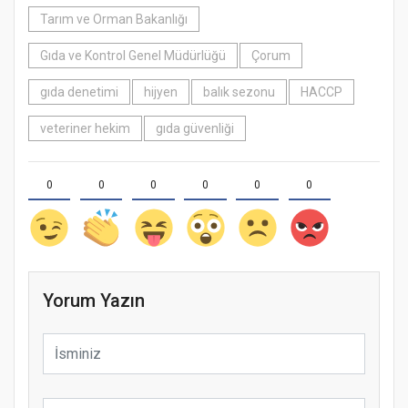
Tarım ve Orman Bakanlığı
Gıda ve Kontrol Genel Müdürlüğü
Çorum
gıda denetimi
hijyen
balık sezonu
HACCP
veteriner hekim
gıda güvenliği
0
0
0
0
0
0
Yorum Yazın