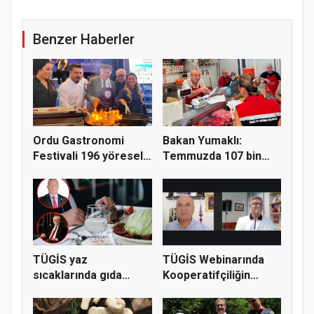
Benzer Haberler
Ordu Gastronomi
Bakan Yumaklı:
Festivali 196 yöresel
Temmuzda 107 bin
lezzeti...
gıda denetimi...
TÜGİS yaz
TÜGİS Webinarında
sıcaklarında gıda
Kooperatifçiliğin
güvenliği için kr...
Stratejik...