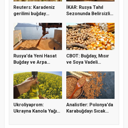
Reuters: Karadeniz
İKAR: Rusya Tahıl
gerilimi buğday
Sezonunda Belirsizlik
fiyatların...
ve Ri...
Rusya'da Yeni Hasat
CBOT: Buğday, Mısır
Buğday ve Arpa
ve Soya Vadeli
Fiyatların...
İşlemleri...
Ukroliyaprom:
Analistler: Polonya'da
Ukrayna Kanola Yağı
Karabuğdayı Sıcak
İhracatı 2,...
Hava...