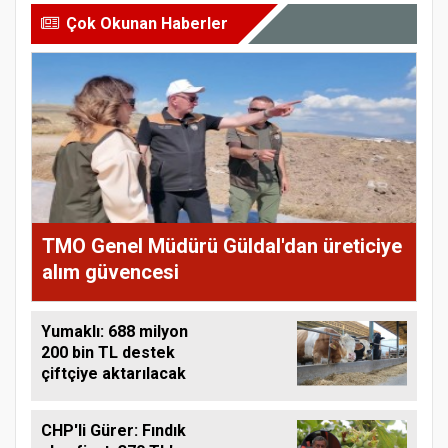
Çok Okunan Haberler
TMO Genel Müdürü Güldal'dan üreticiye
alım güvencesi
Yumaklı: 688 milyon
200 bin TL destek
çiftçiye aktarılacak
CHP'li Gürer: Fındık