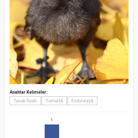
Anahtar Kelimeler:
Tavuk Siyah
Yumurta
Endonezya
1