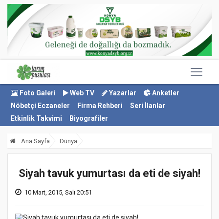
Foto Galeri
Web TV
Yazarlar
Anketler
Nöbetçi Eczaneler
Firma Rehberi
Seri İlanlar
Etkinlik Takvimi
Biyografiler
Ana Sayfa
Dünya
Siyah tavuk yumurtası da eti de siyah!
10 Mart, 2015, Salı 20:51