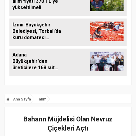
alım fiyatı 370 TL'ye
yükseltilmeli
İzmir Büyükşehir
Belediyesi, Torbalı’da
kuru domatesi
destekliyor
Adana
Büyükşehir'den
üreticilere 168 süt
sağım makinesi
Ana Sayfa
Tarım
Baharın Müjdelisi Olan Nevruz
Çiçekleri Açtı