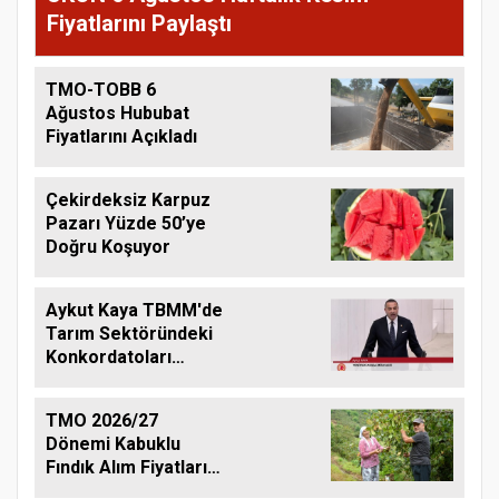
Fiyatlarını Paylaştı
TMO-TOBB 6
Ağustos Hububat
Fiyatlarını Açıkladı
Çekirdeksiz Karpuz
Pazarı Yüzde 50’ye
Doğru Koşuyor
Aykut Kaya TBMM'de
Tarım Sektöründeki
Konkordatoları
Gündeme Taşıdı
TMO 2026/27
Dönemi Kabuklu
Fındık Alım Fiyatlarını
Açıkladı