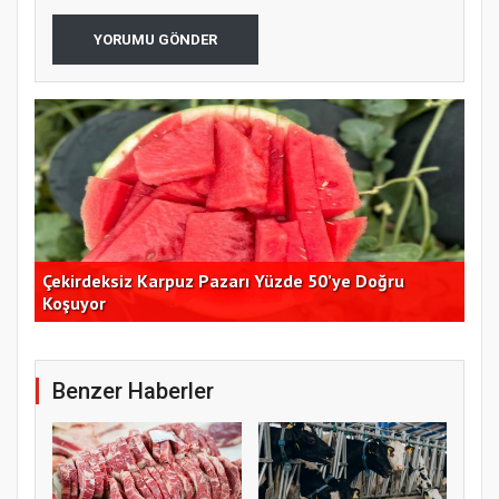
YORUMU GÖNDER
Çekirdeksiz Karpuz Pazarı Yüzde 50’ye Doğru
Ay
Koşuyor
Kon
Benzer Haberler