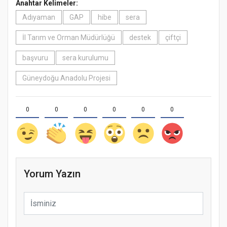
Anahtar Kelimeler:
Adıyaman
GAP
hibe
sera
İl Tarım ve Orman Müdürlüğü
destek
çiftçi
başvuru
sera kurulumu
Güneydoğu Anadolu Projesi
0
0
0
0
0
0
Yorum Yazın