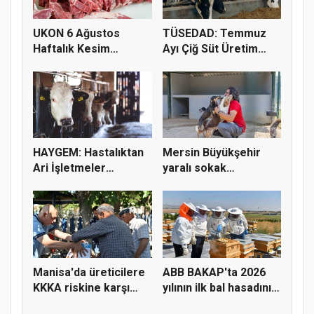
UKON 6 Ağustos
TÜSEDAD: Temmuz
Haftalık Kesim
Ayı Çiğ Süt Üretim
Fiyatlarını Pay...
Maliyeti 2...
HAYGEM: Hastalıktan
Mersin Büyükşehir
Ari İşletmeler
yaralı sokak
Üreticiye...
hayvanlarını y...
Manisa'da üreticilere
ABB BAKAP'ta 2026
KKKA riskine karşı
yılının ilk bal hasadını
para...
ge...