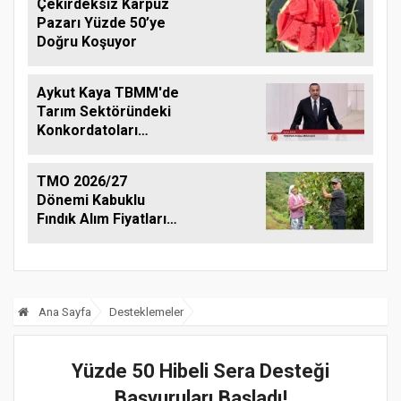
Çekirdeksiz Karpuz
Pazarı Yüzde 50’ye
Doğru Koşuyor
Aykut Kaya TBMM'de
Tarım Sektöründeki
Konkordatoları
Gündeme Taşıdı
TMO 2026/27
Dönemi Kabuklu
Fındık Alım Fiyatlarını
Açıkladı
Ana Sayfa
Desteklemeler
Yüzde 50 Hibeli Sera Desteği
Başvuruları Başladı!