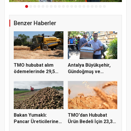
Benzer Haberler
TMO hububat alım
Antalya Büyükşehir,
ödemelerinde 29,5
Gündoğmuş ve
milyar TL'...
İbradı'nda a...
Bakan Yumaklı:
TMO'dan Hububat
Pancar Üreticilerine
Ürün Bedeli İçin 23,3
991 Milyo...
Milyar...