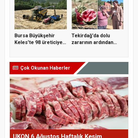
Bursa Büyükşehir
Tekirdağ'da dolu
Keles'te 98 üreticiye
zararının ardından
hasat...
Yüceer'de...
Çok Okunan Haberler
UKON 6 Ağustos Haftalık Kesim