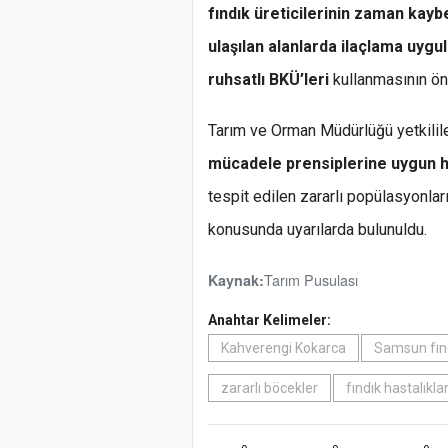
fındık üreticilerinin zaman kay
ulaşılan alanlarda ilaçlama uygu
ruhsatlı BKÜ’leri
kullanmasının ön
Tarım ve Orman Müdürlüğü yetkilile
mücadele prensiplerine uygun h
tespit edilen zararlı popülasyonlar
konusunda uyarılarda bulunuldu.
Tarım Pusulası
Kaynak:
Anahtar Kelimeler:
Kahverengi Kokarca
Samsun fın
zararlı böcekler
fındık hastalıklar