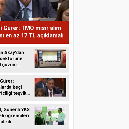
i Gürer: TMO mısır alım
ını en az 17 TL açıklamalı
in Akay'dan
 sektörüne
al çözüm
ı
 Gürer:
larda keçi
riciliği teşvik
li
, Gönenli YKS
li öğrencileri
ndirdi