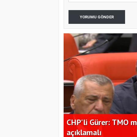
YORUMU GÖNDER
nı en az 17 TL
Hüseyin Akay'dan şe
çağrısı