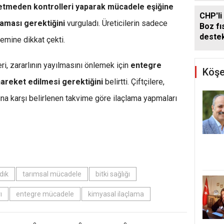
betmeden kontrolleri yaparak mücadele eşiğine
CHP'li
laması gerektiğini
vurguladı. Üreticilerin sadece
Boz fıs
deste
emine dikkat çekti.
ri, zararlının yayılmasını önlemek için
entegre
Köşe
areket edilmesi gerektiğini
belirtti. Çiftçilere,
ına karşı belirlenen takvime göre ilaçlama yapmaları
dık
tarımsal mücadele
bitki sağlığı
ı
entegre mücadele
kimyasal ilaçlama