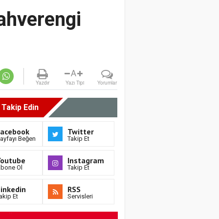
Kahverengi
A
Yazdır
Yazı Tipi
Yorumlar
i Takip Edin
Facebook
Twitter
ayfayı Beğen
Takip Et
Youtube
Instagram
bone Ol
Takip Et
inkedin
RSS
akip Et
Servisleri