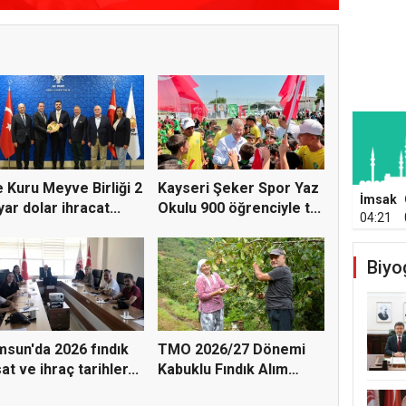
 Kuru Meyve Birliği 2
Kayseri Şeker Spor Yaz
İmsak
yar dolar ihracat...
Okulu 900 öğrenciyle t...
04:21
Biyo
sun'da 2026 fındık
TMO 2026/27 Dönemi
at ve ihraç tarihler...
Kabuklu Fındık Alım
Fiyatl...