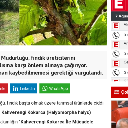
Müdürlüğü, fındık üreticilerini
ısına karşı önlem almaya çağırıyor.
an kaybedilmemesi gerektiği vurgulandı.
inle
Linkedin
WhatsApp
Ço
ü, fındık başta olmak üzere tarımsal ürünlerde ciddi
n
Kahverengi Kokarca (Halyomorpha halys)
 Bakanlığın
"Kahverengi Kokarca İle Mücadele