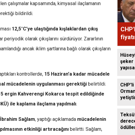
len çalışmalar kapsamında, kimyasal ilaçlamanın
ktiği bildirildi.
CHP'l
laması
12,5°C’ye ulaştığında kışlaklardan çıkış
fiyat
 periyodik olarak çıkışlarını sürdürüyor. Zararlının
amlandığı ancak iklim şartlarına bağlı olarak çıkışların
Hüsey
şeker
yapıs
çağrıs
aptıkları kontrollerde,
15 Haziran’a kadar mücadele
asal mücadelenin uygulanması gerektiği
belirtildi.
CHP'li
Orman
 5 ergin Kahverengi Kokarca tespit edildiğinde
yetişti
edilme
BKÜ) ile kaplama ilaçlama yapılmalı
.
Teksüt
İbrahim Sağlam
, yaptığı açıklamada
mücadelenin
derece
ödülle
lmasının etkinliği artıracağını
belirtti. Sağlam,