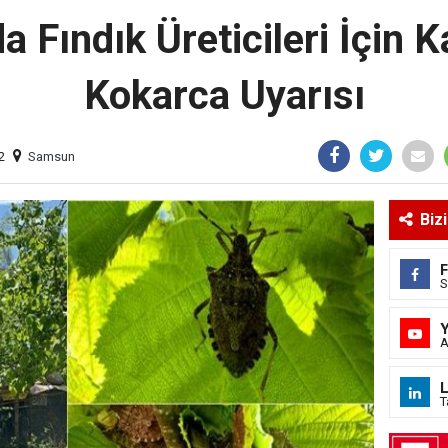
 Fındık Üreticileri İçin 
Kokarca Uyarısı
2
Samsun
Biz
S
A
L
T