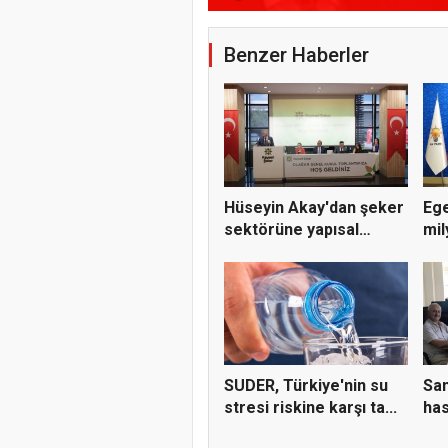
Benzer Haberler
Hüseyin Akay'dan şeker
Ege
sektörüne yapısal
mil
çözü...
SUDER, Türkiye'nin su
Sam
stresi riskine karşı ta...
has