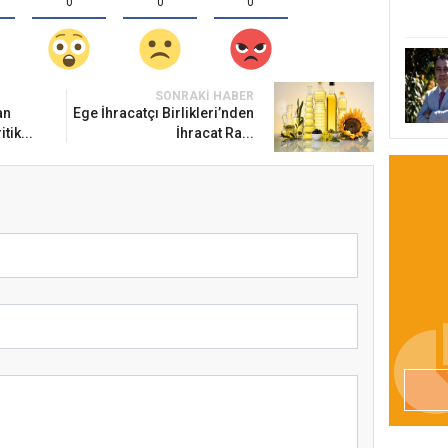
0
0
0
SONRAKI HABER
an
Ege İhracatçı Birlikleri’nden
tik...
İhracat Ra...