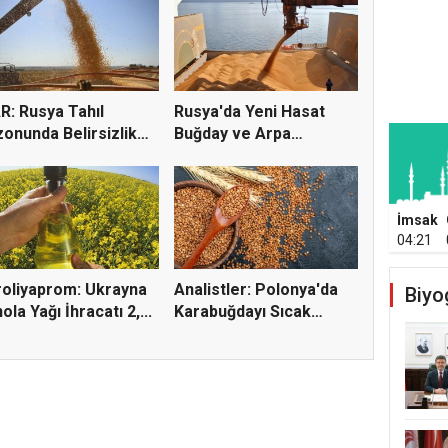
R: Rusya Tahıl
Rusya'da Yeni Hasat
onunda Belirsizlik
Buğday ve Arpa
i...
Fiyatların...
İmsak
04:21
oliyaprom: Ukrayna
Analistler: Polonya'da
Biyo
ola Yağı İhracatı 2,...
Karabuğdayı Sıcak
Hava...