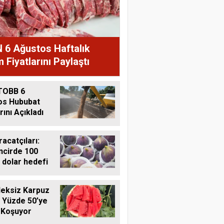
 6 Ağustos Haftalık
 Fiyatlarını Paylaştı
TOBB 6
os Hububat
rını Açıkladı
racatçıları:
ncirde 100
 dolar hedefi
eksiz Karpuz
 Yüzde 50’ye
 Koşuyor