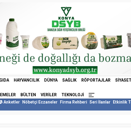
GIDA
HAYVANCILIK
DÜNYA
SAĞLIK
RÖPORTAJLAR
SIYASE
LEMELER
BÜLTEN
VERILER
TEKNOLOJI
Anketler
Nöbetçi Eczaneler
Firma Rehberi
Seri İlanlar
Etkinlik 