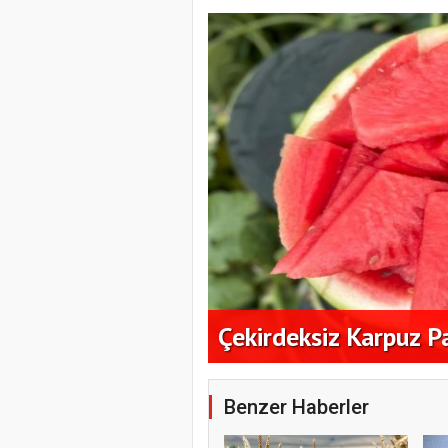
ık Alım
Çekirdeksiz Karpuz P
Benzer Haberler