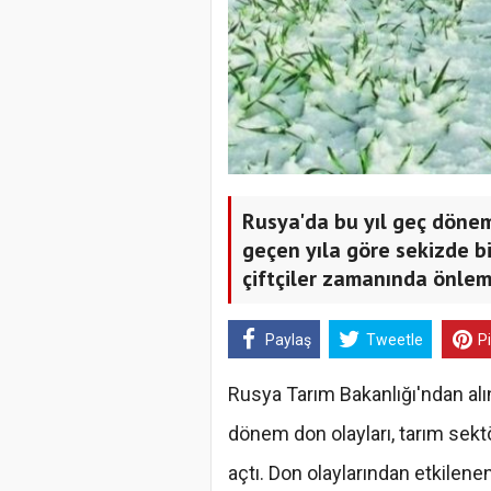
Rusya'da bu yıl geç dönem
geçen yıla göre sekizde b
çiftçiler zamanında önlem a
Paylaş
Tweetle
P
Rusya Tarım Bakanlığı'ndan alın
dönem don olayları, tarım sekt
açtı. Don olaylarından etkilenen