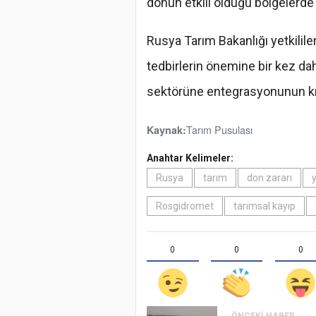
donun etkili olduğu bölgelerde 
Rusya Tarım Bakanlığı yetkilileri
tedbirlerin önemine bir kez dah
sektörüne entegrasyonunun kriz
Tarım Pusulası
Kaynak:
Anahtar Kelimeler:
Rusya
tarım
don zararı
Rosgidromet
tarımsal kayıp
0
0
0