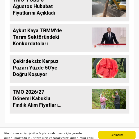
Ağustos Hububat
Fiyatlarını Açıkladı
Aykut Kaya TBMM'de
Tarım Sektöründeki
Konkordatoları
Gündeme Taşıdı
Çekirdeksiz Karpuz
Pazarı Yüzde 50’ye
Doğru Koşuyor
TMO 2026/27
Dönemi Kabuklu
Fındık Alım Fiyatlarını
Açıkladı
Sitemizden en iyi şekilde faydalanabilmeniz için çerezler
Anladım
kullanılmaktadır. Bu siteye giriş yaparak çerez kullanımını kabul