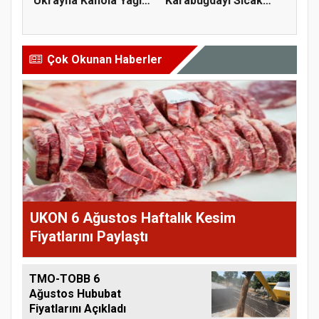
Ukrayna Kanola Yağı
Karabuğdayı Sıcak
İhracatı 2,...
Hava...
Çok Okunan Haberler
UKON 6 Ağustos Haftalık Kesim
Fiyatlarını Paylaştı
TMO-TOBB 6
Ağustos Hububat
Fiyatlarını Açıkladı