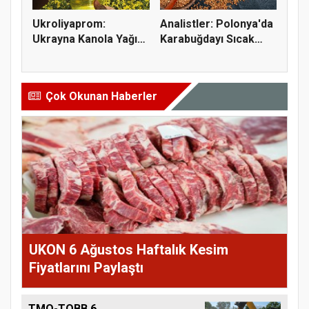
Ukroliyaprom:
Analistler: Polonya'da
Ukrayna Kanola Yağı
Karabuğdayı Sıcak
İhracatı 2,...
Hava...
Çok Okunan Haberler
UKON 6 Ağustos Haftalık Kesim
Fiyatlarını Paylaştı
TMO-TOBB 6