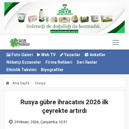
Foto Galeri
Web TV
Yazarlar
Anketler
Nöbetçi Eczaneler
Firma Rehberi
Seri İlanlar
Etkinlik Takvimi
Biyografiler
Ana Sayfa
Dünya
Rusya gübre ihracatını 2026 ilk
çeyrekte artırdı
29 Nisan, 2026, Çarşamba 10:31