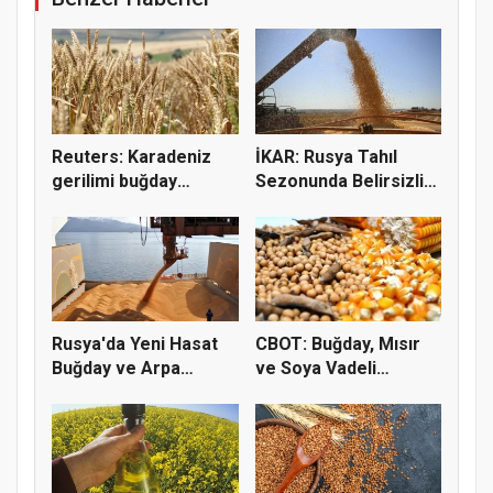
Reuters: Karadeniz
İKAR: Rusya Tahıl
gerilimi buğday
Sezonunda Belirsizlik
fiyatların...
ve Ri...
Rusya'da Yeni Hasat
CBOT: Buğday, Mısır
Buğday ve Arpa
ve Soya Vadeli
Fiyatların...
İşlemleri...