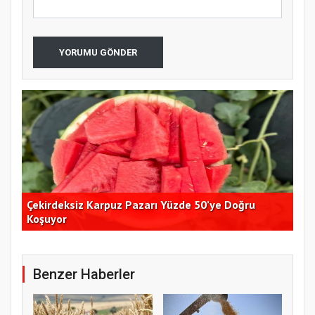
YORUMU GÖNDER
Çekirdeksiz Karpuz Pazarı Yüzde 50’ye Doğru
Ay
Koşuyor
Kon
Benzer Haberler