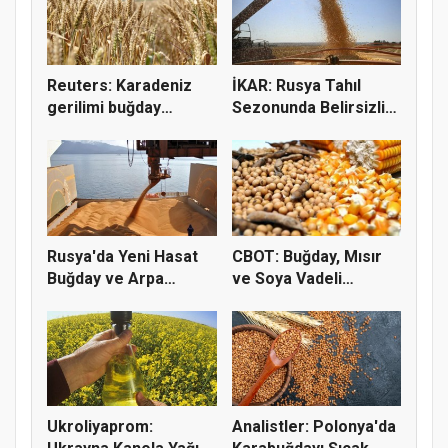
Reuters: Karadeniz
İKAR: Rusya Tahıl
gerilimi buğday
Sezonunda Belirsizlik
fiyatların...
ve Ri...
Rusya'da Yeni Hasat
CBOT: Buğday, Mısır
Buğday ve Arpa
ve Soya Vadeli
Fiyatların...
İşlemleri...
Ukroliyaprom:
Analistler: Polonya'da