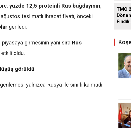
öre,
yüzde 12,5 proteinli Rus buğdayının
,
TMO 2
Dönem
 ağustos teslimatlı ihracat fiyatı, önceki
Fındık 
lar
geriledi.
Açıkla
Köşe
 piyasaya girmesinin yanı sıra
Rus
etkili oldu.
düşüş görüldü
gerilemesi yalnızca Rusya ile sınırlı kalmadı.