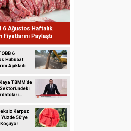
 6 Ağustos Haftalık
 Fiyatlarını Paylaştı
TOBB 6
os Hububat
rını Açıkladı
 Kaya TBMM'de
 Sektöründeki
datoları
me Taşıdı
eksiz Karpuz
 Yüzde 50’ye
 Koşuyor