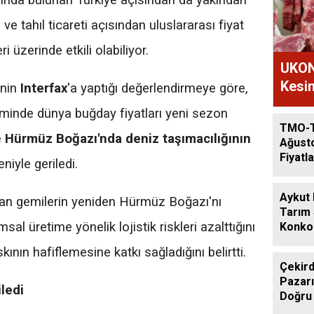
asında bulunan Türkiye açısından da yakından
 ve tahıl ticareti açısından uluslararası fiyat
ri üzerinde etkili olabiliyor.
UKON
Kesim
'nin
Interfax
'a yaptığı değerlendirmeye göre,
inde dünya buğday fiyatları yeni sezon
TMO-
e
Hürmüz Boğazı'nda deniz taşımacılığının
Ağust
Fiyatla
niyle geriledi.
Aykut
ıyan gemilerin yeniden Hürmüz Boğazı'nı
Tarım
al üretime yönelik lojistik riskleri azalttığını
Konkor
Günde
ının hafiflemesine katkı sağladığını belirtti.
Çekird
Pazarı
ledi
Doğru