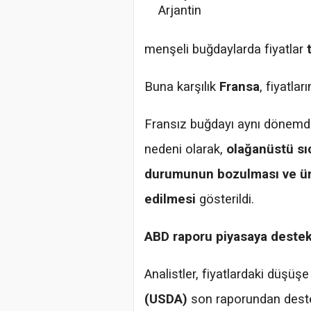
Arjantin
menşeli buğdaylarda fiyatlar
Buna karşılık
Fransa
, fiyatla
Fransız buğdayı aynı dönem
nedeni olarak,
olağanüstü sıc
durumunun bozulması ve üre
edilmesi
gösterildi.
ABD raporu piyasaya destek
Analistler, fiyatlardaki düşü
(USDA)
son raporundan destek 