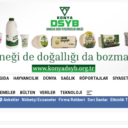
GIDA
HAYVANCILIK
DÜNYA
SAĞLIK
RÖPORTAJLAR
SIYASE
LEMELER
BÜLTEN
VERILER
TEKNOLOJI
Anketler
Nöbetçi Eczaneler
Firma Rehberi
Seri İlanlar
Etkinlik 