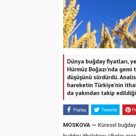
Dünya buğday fiyatları, y
Hürmüz Boğazı'nda gemi t
düşüşünü sürdürdü. Analist
hareketin Türkiye'nin itha
da yakından takip edildiğin
Paylaş
Tweetle
P
MOSKOVA —
Küresel buğday 