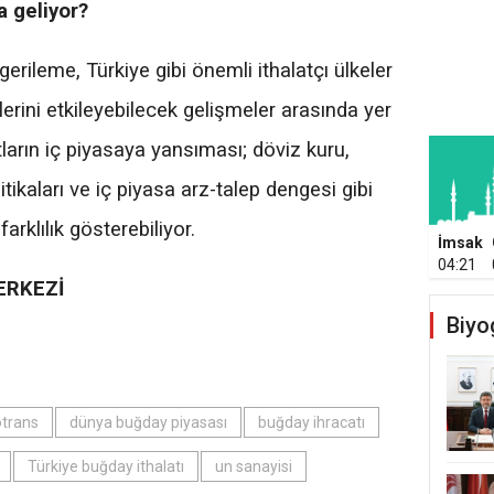
 geliyor?
erileme, Türkiye gibi önemli ithalatçı ülkeler
ini etkileyebilecek gelişmeler arasında yer
tların iç piyasaya yansıması; döviz kuru,
tikaları ve iç piyasa arz-talep dengesi gibi
arklılık gösterebiliyor.
İmsak
04:21
ERKEZİ
Biyo
trans
dünya buğday piyasası
buğday ihracatı
Türkiye buğday ithalatı
un sanayisi