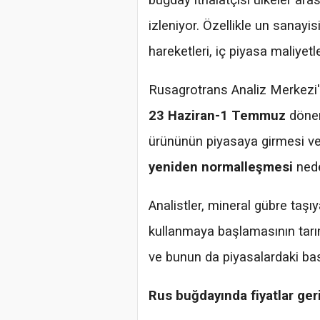
buğday ithalatçısı ülkeler ar
izleniyor. Özellikle un sanayisi
hareketleri, iç piyasa maliyetle
Rusagrotrans Analiz Merkezi
23 Haziran-1 Temmuz
dönem
ürününün piyasaya girmesi v
yeniden normalleşmesi
nede
Analistler, mineral gübre taş
kullanmaya başlamasının tarıms
ve bunun da piyasalardaki bask
Rus buğdayında fiyatlar geri