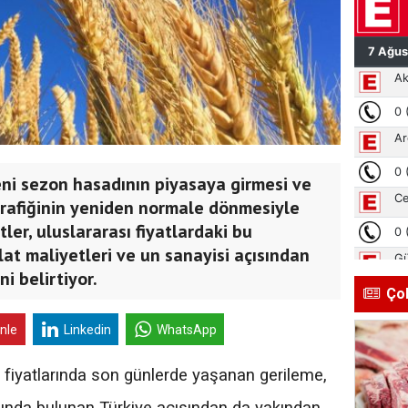
eni sezon hasadının piyasaya girmesi ve
rafiğinin yeniden normale dönmesiyle
ler, uluslararası fiyatlardaki bu
lat maliyetleri ve un sanayisi açısından
i belirtiyor.
Ço
inle
Linkedin
WhatsApp
fiyatlarında son günlerde yaşanan gerileme,