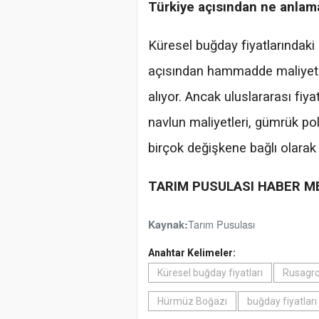
Türkiye açısından ne anlama
Küresel buğday fiyatlarındaki g
açısından hammadde maliyetler
alıyor. Ancak uluslararası fiya
navlun maliyetleri, gümrük poli
birçok değişkene bağlı olarak f
TARIM PUSULASI HABER M
Tarım Pusulası
Kaynak:
Anahtar Kelimeler:
Küresel buğday fiyatları
Rusagro
Hürmüz Boğazı
buğday fiyatları