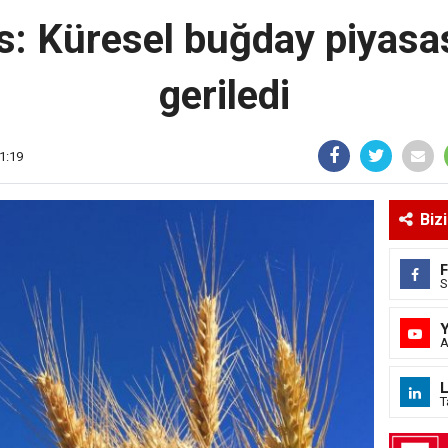
: Küresel buğday piyasas
geriledi
1:19
Biz
S
A
L
T