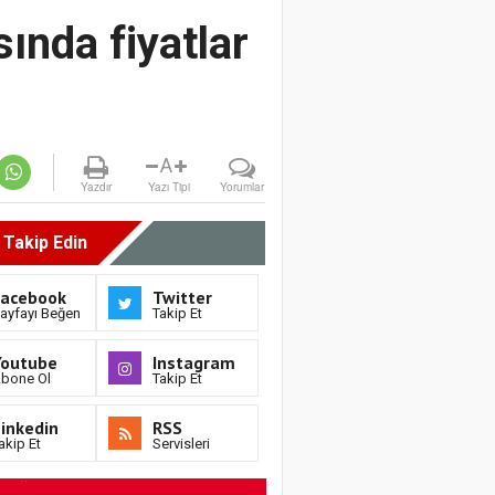
ında fiyatlar
A
Yazdır
Yazı Tipi
Yorumlar
i Takip Edin
Facebook
Twitter
ayfayı Beğen
Takip Et
Youtube
Instagram
bone Ol
Takip Et
inkedin
RSS
akip Et
Servisleri