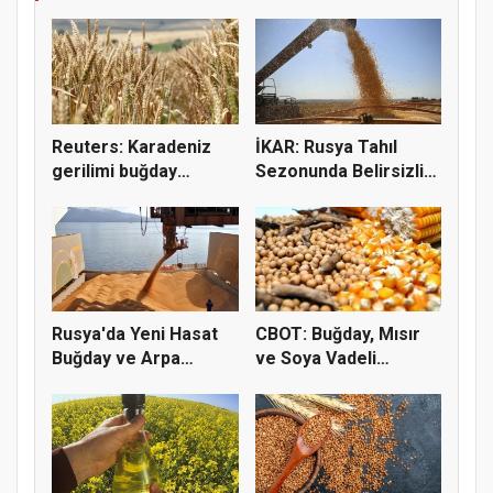
Reuters: Karadeniz
İKAR: Rusya Tahıl
gerilimi buğday
Sezonunda Belirsizlik
fiyatların...
ve Ri...
Rusya'da Yeni Hasat
CBOT: Buğday, Mısır
Buğday ve Arpa
ve Soya Vadeli
Fiyatların...
İşlemleri...