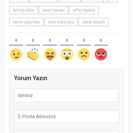
kırmızı liste
tarım zararı
çiftçi tepkisi
tarım sigortası
sınır ötesi göç
zarar tespiti
0
0
0
0
0
0
Yorum Yazın