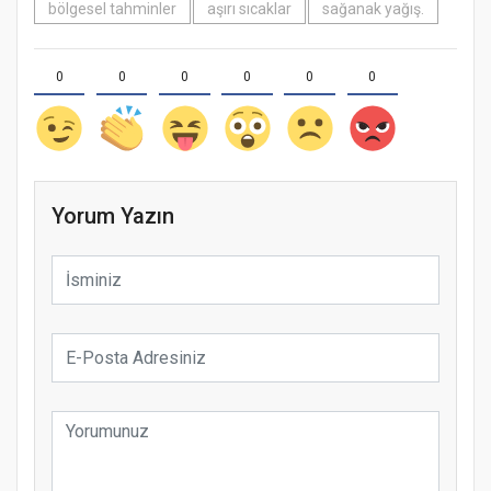
bölgesel tahminler
aşırı sıcaklar
sağanak yağış.
0
0
0
0
0
0
Yorum Yazın