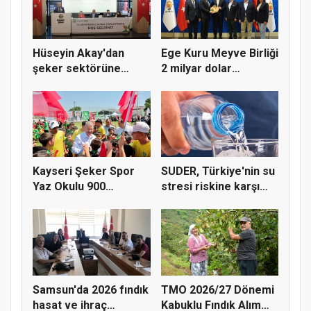
Hüseyin Akay'dan
Ege Kuru Meyve Birliği
şeker sektörüne
2 milyar dolar
yapısal çözü...
ihracat...
Kayseri Şeker Spor
SUDER, Türkiye'nin su
Yaz Okulu 900
stresi riskine karşı
öğrenciyle t...
ta...
Samsun'da 2026 fındık
TMO 2026/27 Dönemi
hasat ve ihraç
Kabuklu Fındık Alım