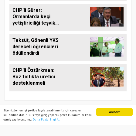
CHP'li Gürer:
Ormanlarda keçi
yetiştiriciliği teşvik
edilmeli
Teksüt, Gönenli YKS
dereceli öğrencileri
ödüllendirdi
CHP'li Öztürkmen:
Boz fıstıkta üretici
desteklenmeli
Sitemizden en iyi şekilde faydalanabilmeniz için çerezler
Anladım
kullanılmaktadır. Bu siteye giriş yaparak çerez kullanımını kabul
etmiş sayılıyorsunuz.
Daha Fazla Bilgi Al
Ana Sayfa
Web TV
Foto Galeri
Yazarlar
TARIM PUSULASI
Onemsoft
Haber Yazılımı