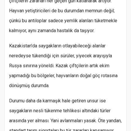
çiftçilerin zararları her geçen gün katlanarak artıyor.
Hayvan yetiştiricileri de bu durumdan memnun değil;
çünkü bu antiloplar sadece yemlik alanları tüketmekle
kalmıyor, aynı zamanda hastalık da taşıyor.
Kazakistan’da saygakların otlayabileceği alanlar
neredeyse tükendiği için sürüler, yiyecek arayışıyla
Rusya sınırına yöneldi. Kazak çiftçilerin artık ekim
yapmadığı bu bölgeler, hayvanların doğal göç rotasına
dönüşmüş durumda.
Durumu daha da karmaşık hale getiren unsur ise
saygakların nesli tükenme tehlikesi altındaki türler
arasında yer alması. Yani avlanmaları yasak. Öte yandan,
standart tarım sigortaları bu tür zararları kapsamıyor.