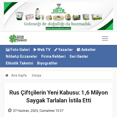
Foto Galeri
Web TV
Yazarlar
Anketler
Nöbetçi Eczaneler
Firma Rehberi
Seri İlanlar
Etkinlik Takvimi
Biyografiler
Ana Sayfa
Dünya
Rus Çiftçilerin Yeni Kabusu: 1,6 Milyon
Saygak Tarlaları İstila Etti
07 Haziran, 2025, Cumartesi 13:37