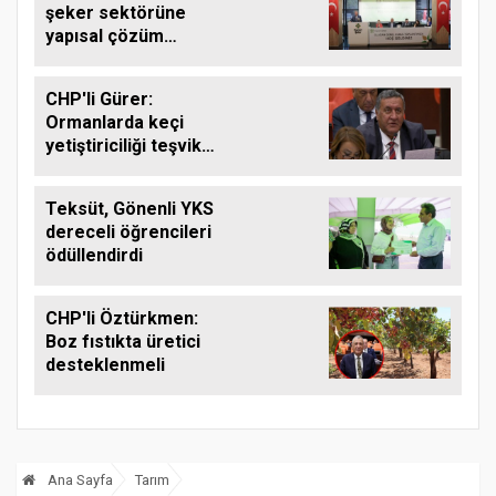
şeker sektörüne
yapısal çözüm
çağrısı
CHP'li Gürer:
Ormanlarda keçi
yetiştiriciliği teşvik
edilmeli
Teksüt, Gönenli YKS
dereceli öğrencileri
ödüllendirdi
CHP'li Öztürkmen:
Boz fıstıkta üretici
desteklenmeli
Ana Sayfa
Tarım