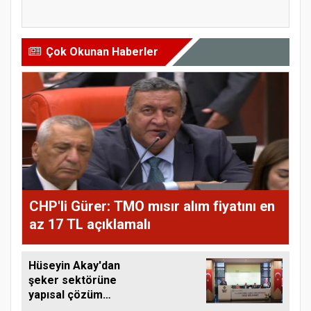
tarihler...
Fiyatl...
Çok Okunan Haberler
CHP'li Gürer: TMO mısır alım fiyatını en
az 17 TL açıklamalı
Hüseyin Akay'dan
şeker sektörüne
yapısal çözüm
çağrısı