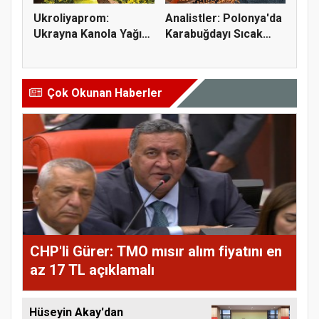
Ukroliyaprom:
Analistler: Polonya'da
Ukrayna Kanola Yağı
Karabuğdayı Sıcak
İhracatı 2,...
Hava...
Çok Okunan Haberler
CHP'li Gürer: TMO mısır alım fiyatını en
az 17 TL açıklamalı
Hüseyin Akay'dan