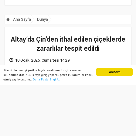
Ana Sayfa
Dünya
Altay’da Çin’den ithal edilen çiçeklerde
zararlılar tespit edildi
10 Ocak, 2026, Cumartesi 14:29
Sitemizden en iyi şekilde faydalanabilmeniz için çerezler
Anladım
kullanılmaktadır. Bu siteye giriş yaparak çerez kullanımını kabul
etmiş sayılıyorsunuz.
Daha Fazla Bilgi Al
Ana Sayfa
Web TV
Foto Galeri
Yazarlar