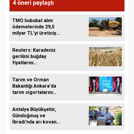
4 öneri paylaştı
TMO hububat alım
ödemelerinde 29,5
milyar TL'yi üreticiye
aktardı
Reuters: Karadeniz
gerilimi buğday
fiyatlarını
yükseltebilir
Tarım ve Orman
Bakanlığı Ankara'da
tarım sigortalarını
görüştü
Antalya Büyükşehir,
Gündoğmuş ve
İbradı'nda arı kovanı
desteği