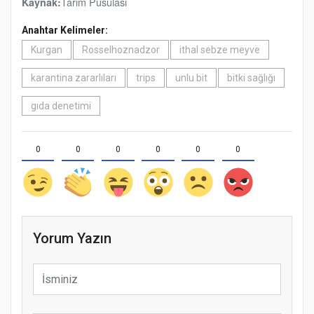
Tarım Pusulası
Kaynak:
Anahtar Kelimeler:
Kurgan
Rosselhoznadzor
ithal sebze meyve
karantina zararlıları
trips
unlu bit
bitki sağlığı
gıda denetimi
0
0
0
0
0
0
Yorum Yazın