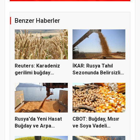
Benzer Haberler
Reuters: Karadeniz
İKAR: Rusya Tahıl
gerilimi buğday
Sezonunda Belirsizlik
fiyatların...
ve Ri...
Rusya'da Yeni Hasat
CBOT: Buğday, Mısır
Buğday ve Arpa
ve Soya Vadeli
Fiyatların...
İşlemleri...