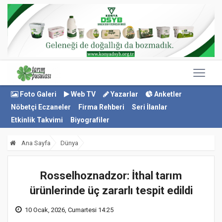
Foto Galeri
Web TV
Yazarlar
Anketler
Nöbetçi Eczaneler
Firma Rehberi
Seri İlanlar
Etkinlik Takvimi
Biyografiler
Ana Sayfa
Dünya
Rosselhoznadzor: İthal tarım
ürünlerinde üç zararlı tespit edildi
10 Ocak, 2026, Cumartesi 14:25