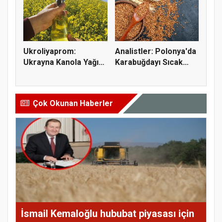
Ukroliyaprom:
Analistler: Polonya'da
Ukrayna Kanola Yağı
Karabuğdayı Sıcak
İhracatı 2,...
Hava...
Çok Okunan Haberler
İsmail Kemaloğlu hububat piyasası için