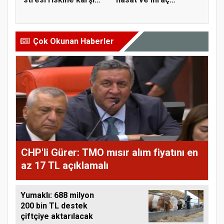
ta...
tarihler...
Çok Okunan Haberler
CHP'li Gürer: TMO mısır alım fiyatını en
az 17 TL açıklamalı
Yumaklı: 688 milyon
200 bin TL destek
çiftçiye aktarılacak