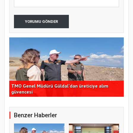
YORUMU GÖNDER
TMO Genel Müdürü Güldal'dan üreticiye alım
CHP
güvencesi
açı
Benzer Haberler