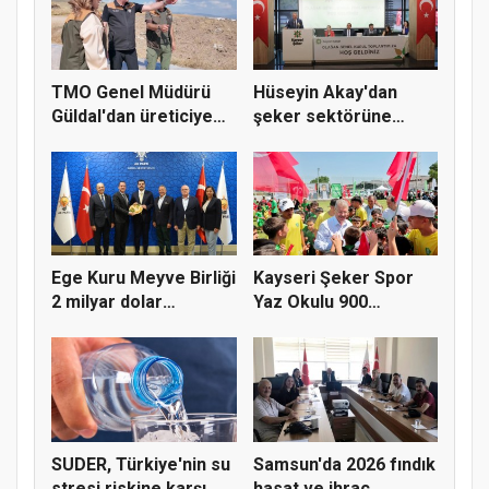
TMO Genel Müdürü
Hüseyin Akay'dan
Güldal'dan üreticiye
şeker sektörüne
alım gü...
yapısal çözü...
Ege Kuru Meyve Birliği
Kayseri Şeker Spor
2 milyar dolar
Yaz Okulu 900
ihracat...
öğrenciyle t...
SUDER, Türkiye'nin su
Samsun'da 2026 fındık
stresi riskine karşı
hasat ve ihraç