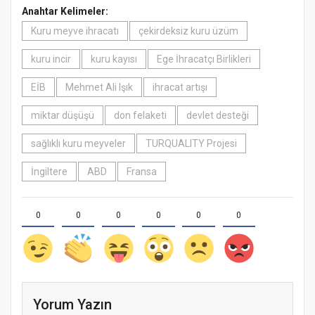
Anahtar Kelimeler:
Kuru meyve ihracatı
çekirdeksiz kuru üzüm
kuru incir
kuru kayısı
Ege İhracatçı Birlikleri
EİB
Mehmet Ali Işık
ihracat artışı
miktar düşüşü
don felaketi
devlet desteği
sağlıklı kuru meyveler
TURQUALITY Projesi
İngiltere
ABD
Fransa
0
0
0
0
0
0
Yorum Yazın