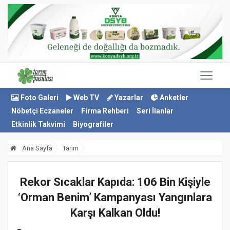
Foto Galeri
Web TV
Yazarlar
Anketler
Nöbetçi Eczaneler
Firma Rehberi
Seri İlanlar
Etkinlik Takvimi
Biyografiler
Ana Sayfa
Tarım
Rekor Sıcaklar Kapıda: 106 Bin Kişiyle
‘Orman Benim’ Kampanyası Yangınlara
Karşı Kalkan Oldu!