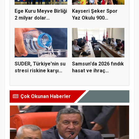
Ege Kuru Meyve Birliği
Kayseri Şeker Spor
2 milyar dolar
Yaz Okulu 900
ihracat...
öğrenciyle t...
SUDER, Türkiye'nin su
Samsun'da 2026 fındık
stresi riskine karşı
hasat ve ihraç
ta...
tarihler...
Çok Okunan Haberler