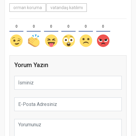
orman koruma
vatandaş katılımı
0
0
0
0
0
0
Yorum Yazın