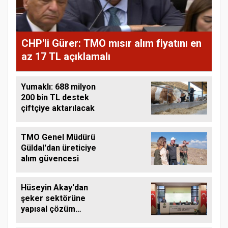
CHP'li Gürer: TMO mısır alım fiyatını en
az 17 TL açıklamalı
Yumaklı: 688 milyon
200 bin TL destek
çiftçiye aktarılacak
TMO Genel Müdürü
Güldal'dan üreticiye
alım güvencesi
Hüseyin Akay'dan
şeker sektörüne
yapısal çözüm
çağrısı