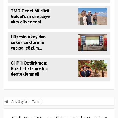
TMO Genel Müdürü
Güldal'dan üreticiye
alım güvencesi
Hüseyin Akay'dan
şeker sektörüne
yapısal çözüm
çağrısı
CHP'li Öztürkmen:
Boz fıstıkta üretici
desteklenmeli
Ana Sayfa
Tarım