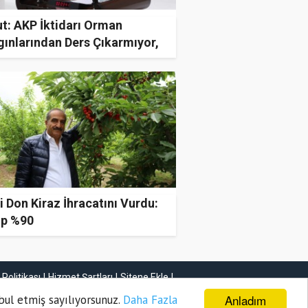
t: AKP İktidarı Orman
gınlarından Ders Çıkarmıyor,
arı Büyütüyor
i Don Kiraz İhracatını Vurdu:
ıp %90
k Politikası
Hizmet Şartları
Sitene Ekle
İletişim
Anladım
bul etmiş sayılıyorsunuz.
Daha Fazla
Haber Gönder
Firma Ekle
İlan Ekle