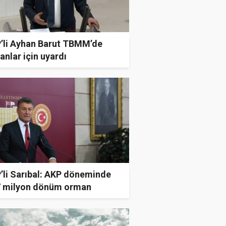
’li Ayhan Barut TBMM’de
nlar için uyardı
’li Sarıbal: AKP döneminde
7 milyon dönüm orman
bedildi