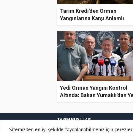
Tarım Kredi'den Orman
Yangınlarına Karşı Anlamlı
Kampanya
Yedi Orman Yangını Kontrol
Altında: Bakan Yumaklı'dan Y
Uyarılarda Bulundu
TARIM PUSULASI
Onemsoft
Haber Yazılımı
Sitemizden en iyi şekilde faydalanabilmeniz için çerezler