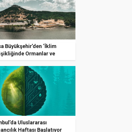
a Büyükşehir’den ‘İklim
şikliğinde Ormanlar ve
ler’ paneli
nbul’da Uluslararası
ncılık Haftası Başlatıyor