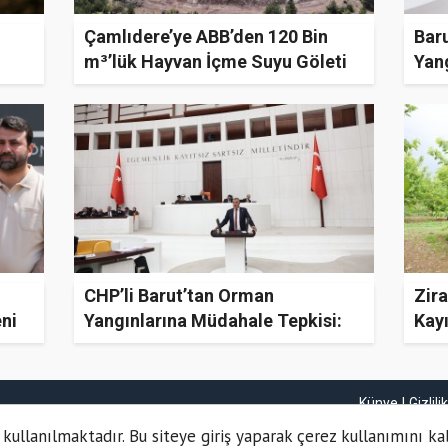
Çamlıdere’ye ABB’den 120 Bin
Baru
m³’lük Hayvan İçme Suyu Göleti
Yan
Acıl
CHP’li Barut’tan Orman
Zira
eni
Yangınlarına Müdahale Tepkisi:
Kay
"Koordinasyon Eksik, Açıklamalar
Güven Vermiyor"
Künye
Gizlili
 kullanılmaktadır. Bu siteye giriş yaparak çerez kullanımını ka