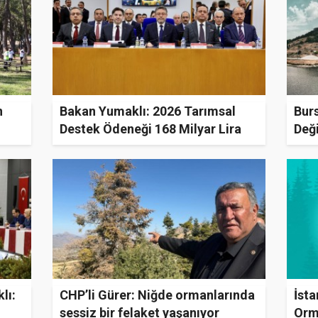
n
Bakan Yumaklı: 2026 Tarımsal
Burs
Destek Ödeneği 168 Milyar Lira
Deği
Kent
lı:
CHP’li Gürer: Niğde ormanlarında
İsta
sessiz bir felaket yaşanıyor
Orma