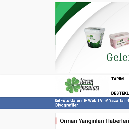
TARIM
DESTEK
Foto Galeri
Web TV
Yazarlar
Biyografiler
Orman Yanginlari Haberler