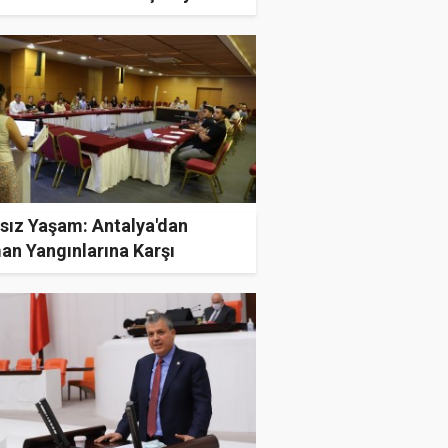
ksız Yaşam: Antalya'dan
an Yangınlarına Karşı
likçi Proje