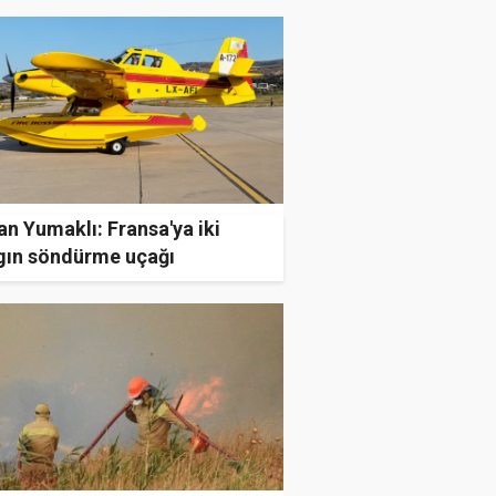
n Yumaklı: Fransa'ya iki
gın söndürme uçağı
derildi