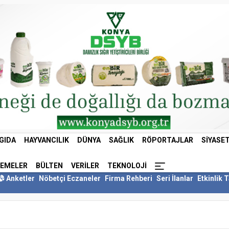
GIDA
HAYVANCILIK
DÜNYA
SAĞLIK
RÖPORTAJLAR
SIYASE
LEMELER
BÜLTEN
VERILER
TEKNOLOJI
Anketler
Nöbetçi Eczaneler
Firma Rehberi
Seri İlanlar
Etkinlik 
i