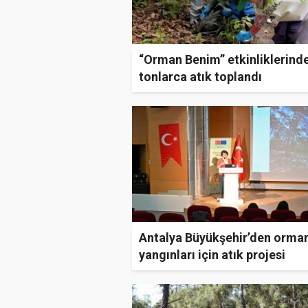
“Orman Benim” etkinliklerind
tonlarca atık toplandı
Antalya Büyükşehir’den orma
yangınları için atık projesi