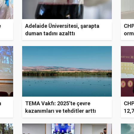
e
Adelaide Üniversitesi, şarapta
CHP
duman tadını azalttı
orma
n
TEMA Vakfı: 2025’te çevre
CHP
kazanımları ve tehditler arttı
12,
kay