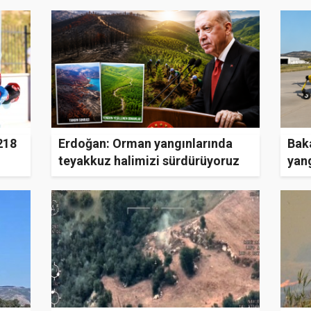
218
Erdoğan: Orman yangınlarında
Baka
teyakkuz halimizi sürdürüyoruz
yan
gön