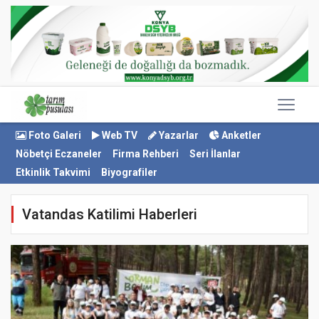
Foto Galeri
Web TV
Yazarlar
Anketler
Nöbetçi Eczaneler
Firma Rehberi
Seri İlanlar
Etkinlik Takvimi
Biyografiler
Vatandas Katilimi Haberleri