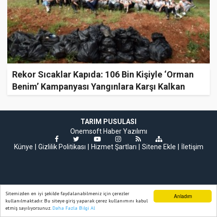
Rekor Sıcaklar Kapıda: 106 Bin Kişiyle ‘Orman
Benim’ Kampanyası Yangınlara Karşı Kalkan
Oldu!
TARIM PUSULASI
Onemsoft
Haber Yazılımı
Künye
Gizlilik Politikası
Hizmet Şartları
Sitene Ekle
İletişim
Sitemizden en iyi şekilde faydalanabilmeniz için çerezler
Anladım
kullanılmaktadır. Bu siteye giriş yaparak çerez kullanımını kabul
etmiş sayılıyorsunuz.
Daha Fazla Bilgi Al
Ana Sayfa
Web TV
Foto Galeri
Yazarlar