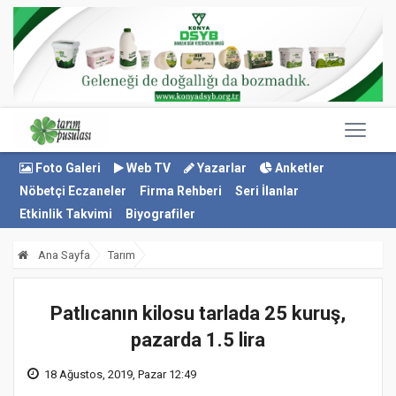
Foto Galeri
Web TV
Yazarlar
Anketler
Nöbetçi Eczaneler
Firma Rehberi
Seri İlanlar
Etkinlik Takvimi
Biyografiler
Ana Sayfa
Tarım
Patlıcanın kilosu tarlada 25 kuruş,
pazarda 1.5 lira
18 Ağustos, 2019, Pazar 12:49