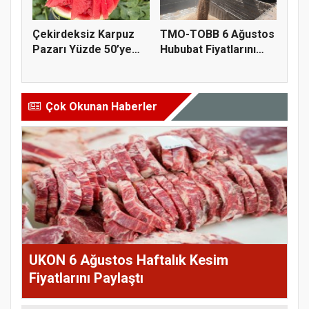
Çekirdeksiz Karpuz
TMO-TOBB 6 Ağustos
Pazarı Yüzde 50’ye
Hububat Fiyatlarını
Doğru K...
Açıkla...
Çok Okunan Haberler
UKON 6 Ağustos Haftalık Kesim
Fiyatlarını Paylaştı