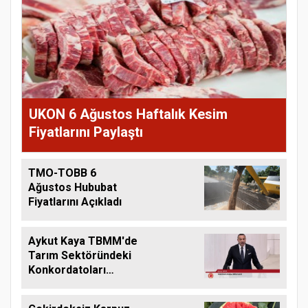
UKON 6 Ağustos Haftalık Kesim
Fiyatlarını Paylaştı
TMO-TOBB 6
Ağustos Hububat
Fiyatlarını Açıkladı
Aykut Kaya TBMM'de
Tarım Sektöründeki
Konkordatoları
Gündeme Taşıdı