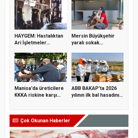
HAYGEM: Hastalıktan
Mersin Büyükşehir
Ari İşletmeler
yaralı sokak
Üreticiye...
hayvanlarını y...
Manisa'da üreticilere
ABB BAKAP'ta 2026
KKKA riskine karşı
yılının ilk bal hasadını
para...
ge...
Çok Okunan Haberler