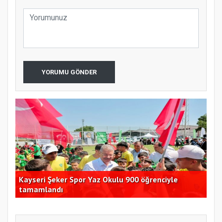
YORUMU GÖNDER
ı
Kayseri Şeker Spor Yaz Okulu 900 öğrenciyle
SUD
tamamlandı
çağ