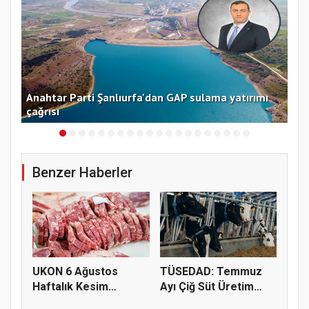
Anahtar Parti Şanlıurfa'dan GAP sulama yatırımı
Kay
çağrısı
ta
Benzer Haberler
UKON 6 Ağustos
TÜSEDAD: Temmuz
Haftalık Kesim
Ayı Çiğ Süt Üretim
Fiyatlarını Pay...
Maliyeti 2...