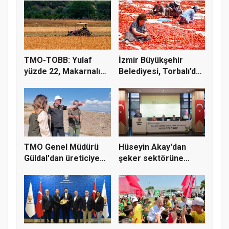
TMO-TOBB: Yulaf
İzmir Büyükşehir
yüzde 22, Makarnalık
Belediyesi, Torbalı’da
Buğday y...
kuru...
TMO Genel Müdürü
Hüseyin Akay'dan
Güldal'dan üreticiye
şeker sektörüne
alım gü...
yapısal çözü...