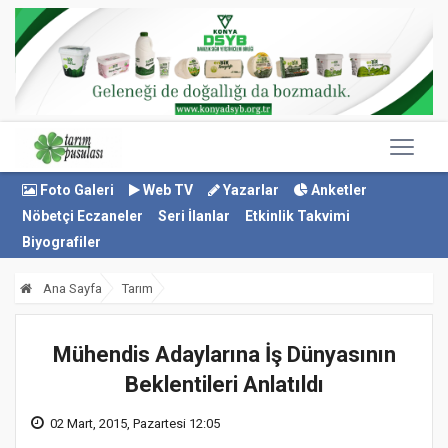
Foto Galeri
Web TV
Yazarlar
Anketler
Nöbetçi Eczaneler
Seri İlanlar
Etkinlik Takvimi
Biyografiler
Ana Sayfa
Tarım
Mühendis Adaylarına İş Dünyasının
Beklentileri Anlatıldı
02 Mart, 2015, Pazartesi 12:05