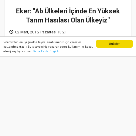
Eker: "Ab Ülkeleri İçinde En Yüksek
Tarım Hasılası Olan Ülkeyiz"
02 Mart, 2015, Pazartesi 13:21
Sitemizden en iyi şekilde faydalanabilmeniz için çerezler
Anladım
kullanılmaktadır. Bu siteye giriş yaparak çerez kullanımını kabul
etmiş sayılıyorsunuz.
Daha Fazla Bilgi Al
Ana Sayfa
Web TV
Foto Galeri
Yazarlar
0
Gıda, Tarım ve Hayvancılık
Bakanı Mehdi Eker, AB üyesi
ülkelerin büyükelçileriyle AB
Katılım Öncesi Yardım Aracı