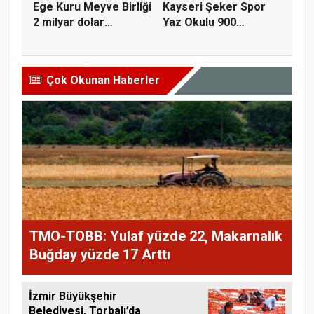
Ege Kuru Meyve Birliği
Kayseri Şeker Spor
2 milyar dolar
Yaz Okulu 900
ihracat...
öğrenciyle t...
Çok Okunan Haberler
TMO-TOBB: Yulaf yüzde 22, Makarnalık
Buğday yüzde 17 Arttı
İzmir Büyükşehir
Belediyesi, Torbalı’da