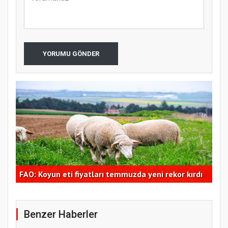
YORUMU GÖNDER
FAO: Dünya gıda fiyat endeksi temmuzda yüzde 0,6
Tra
dı
yükseldi
Bor
Benzer Haberler