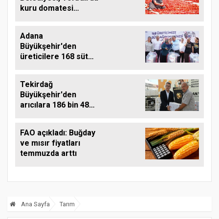
kuru domatesi
destekliyor
Adana
Büyükşehir'den
üreticilere 168 süt
sağım makinesi
Tekirdağ
Büyükşehir'den
arıcılara 186 bin 480
kilo destek
FAO açıkladı: Buğday
ve mısır fiyatları
temmuzda arttı
Ana Sayfa
Tarım