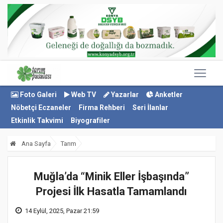
Foto Galeri
Web TV
Yazarlar
Anketler
Nöbetçi Eczaneler
Firma Rehberi
Seri İlanlar
Etkinlik Takvimi
Biyografiler
Ana Sayfa
Tarım
Muğla’da “Minik Eller İşbaşında”
Projesi İlk Hasatla Tamamlandı
14 Eylül, 2025, Pazar 21:59