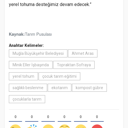
yerel tohuma desteğimiz devam edecek.”
Tarım Pusulası
Kaynak:
Anahtar Kelimeler:
Muğla Büyükşehir Belediyesi
Ahmet Aras
Minik Eller İşbaşında
Topraktan Sofraya
yerel tohum
çocuk tarım eğitimi
sağlıklı beslenme
ekotarım
kompost gübre
çocuklarla tarım
0
0
0
0
0
0