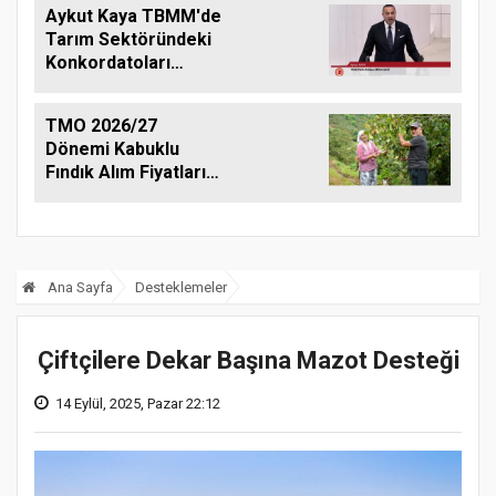
Aykut Kaya TBMM'de
Tarım Sektöründeki
Konkordatoları
Gündeme Taşıdı
TMO 2026/27
Dönemi Kabuklu
Fındık Alım Fiyatlarını
Açıkladı
Ana Sayfa
Desteklemeler
Çiftçilere Dekar Başına Mazot Desteği
14 Eylül, 2025, Pazar 22:12