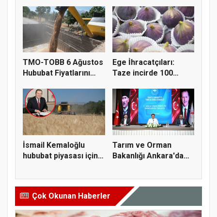
Fiyatl...
Doğru K...
TMO-TOBB 6 Ağustos
Ege İhracatçıları:
Hububat Fiyatlarını
Taze incirde 100
Açıkla...
milyon do...
İsmail Kemaloğlu
Tarım ve Orman
hububat piyasası için 4
Bakanlığı Ankara'da
öner...
tarım sigo...
Çok Okunan Haberler