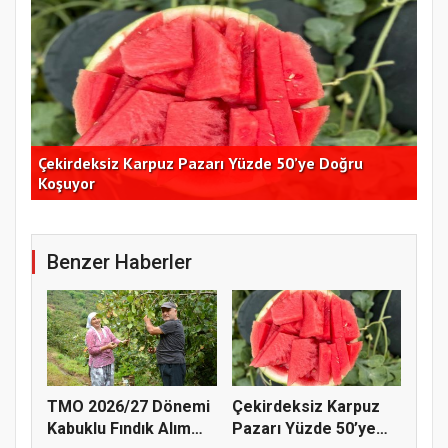
Çekirdeksiz Karpuz Pazarı Yüzde 50’ye Doğru
Ay
Koşuyor
Kon
Benzer Haberler
TMO 2026/27 Dönemi
Çekirdeksiz Karpuz
Kabuklu Fındık Alım
Pazarı Yüzde 50’ye