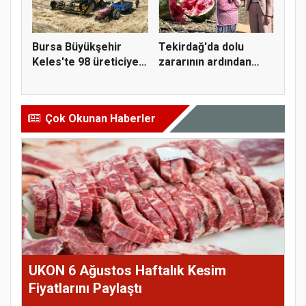
Bursa Büyükşehir
Tekirdağ'da dolu
Keles'te 98 üreticiye
zararının ardından
hasat...
Yüceer'de...
Çok Okunan Haberler
UKON 6 Ağustos Haftalık Kesim
Fiyatlarını Paylaştı