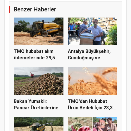
Benzer Haberler
TMO hububat alım
Antalya Büyükşehir,
ödemelerinde 29,5
Gündoğmuş ve
milyar TL'...
İbradı'nda a...
Bakan Yumaklı:
TMO'dan Hububat
Pancar Üreticilerine
Ürün Bedeli İçin 23,3
991 Milyo...
Milyar...