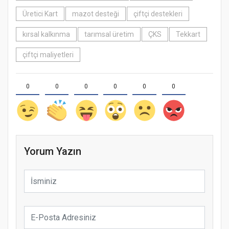
Üretici Kart
mazot desteği
çiftçi destekleri
kırsal kalkınma
tarımsal üretim
ÇKS
Tekkart
çiftçi maliyetleri
0
0
0
0
0
0
Yorum Yazın