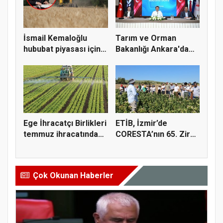
İsmail Kemaloğlu
Tarım ve Orman
hububat piyasası için 4
Bakanlığı Ankara'da
öner...
tarım sigo...
Ege İhracatçı Birlikleri
ETİB, İzmir’de
temmuz ihracatında
CORESTA’nın 65. Zirai
t...
Kimyasal...
Çok Okunan Haberler