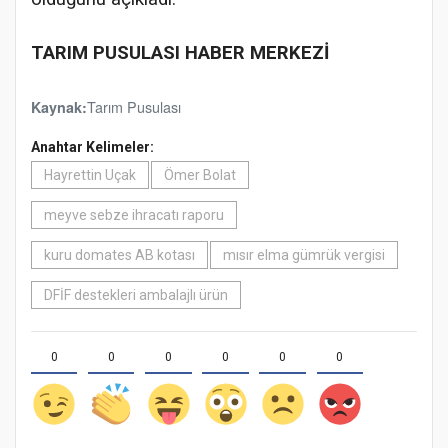
TARIM PUSULASI HABER MERKEZİ
Tarım Pusulası
Kaynak:
Anahtar Kelimeler:
Hayrettin Uçak
Ömer Bolat
meyve sebze ihracatı raporu
kuru domates AB kotası
mısır elma gümrük vergisi
DFİF destekleri ambalajlı ürün
0
0
0
0
0
0