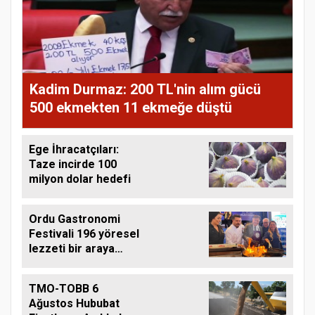
Kadim Durmaz: 200 TL'nin alım gücü
500 ekmekten 11 ekmeğe düştü
Ege İhracatçıları:
Taze incirde 100
milyon dolar hedefi
Ordu Gastronomi
Festivali 196 yöresel
lezzeti bir araya
getirdi
TMO-TOBB 6
Ağustos Hububat