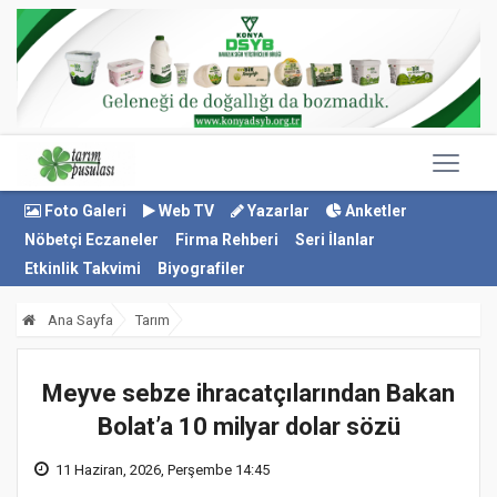
Foto Galeri
Web TV
Yazarlar
Anketler
Nöbetçi Eczaneler
Firma Rehberi
Seri İlanlar
Etkinlik Takvimi
Biyografiler
Ana Sayfa
Tarım
Meyve sebze ihracatçılarından Bakan
Bolat’a 10 milyar dolar sözü
11 Haziran, 2026, Perşembe 14:45