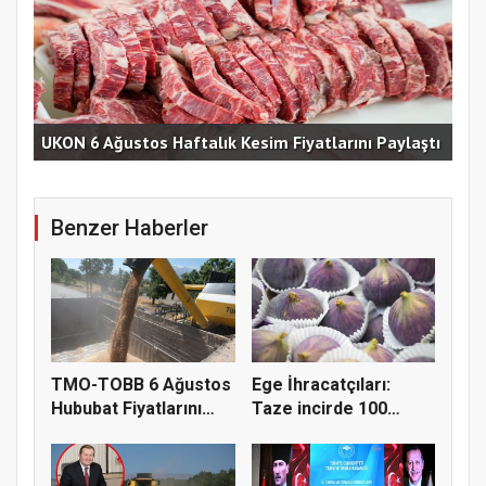
UKON 6 Ağustos Haftalık Kesim Fiyatlarını Paylaştı
TMO
Benzer Haberler
TMO-TOBB 6 Ağustos
Ege İhracatçıları:
Hububat Fiyatlarını
Taze incirde 100
Açıkla...
milyon do...