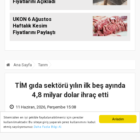
Fiyatlarını Açıkladı
UKON 6 Ağustos
Haftalık Kesim
Fiyatlarını Paylaştı
Ana Sayfa
Tarım
TİM gıda sektörü yılın ilk beş ayında
4,8 milyar dolar ihraç etti
11 Haziran, 2026, Perşembe 15:08
Sitemizden en iyi şekilde faydalanabilmeniz için çerezler
Anladım
kullanılmaktadır. Bu siteye giriş yaparak çerez kullanımını kabul
etmiş sayılıyorsunuz.
Daha Fazla Bilgi Al
Ana Sayfa
Web TV
Foto Galeri
Yazarlar