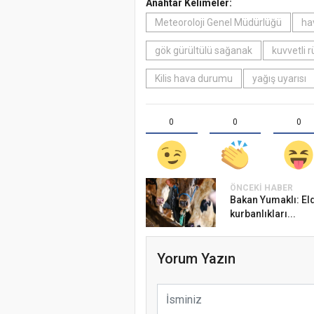
Anahtar Kelimeler:
Meteoroloji Genel Müdürlüğü
ha
gök gürültülü sağanak
kuvvetli 
Kilis hava durumu
yağış uyarısı
0
0
0
ÖNCEKI HABER
Bakan Yumaklı: El
kurbanlıkları...
Yorum Yazın