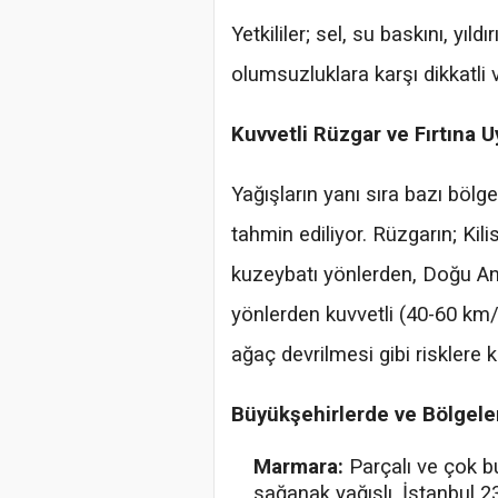
Yetkililer; sel, su baskını, yı
olumsuzluklara karşı dikkatli v
Kuvvetli Rüzgar ve Fırtına U
Yağışların yanı sıra bazı bölg
tahmin ediliyor. Rüzgarın; Kil
kuzeybatı yönlerden, Doğu A
yönlerden kuvvetli (40-60 km
ağaç devrilmesi gibi risklere ka
Büyükşehirlerde ve Bölgel
Marmara:
Parçalı ve çok bul
sağanak yağışlı. İstanbul 2