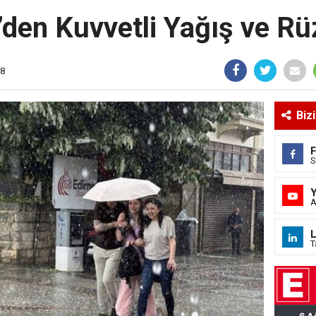
’den Kuvvetli Yağış ve Rü
18
Biz
S
A
L
T