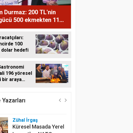
m Durmaz: 200 TL'nin
 gücü 500 ekmekten 11
ğe düştü
racatçıları:
ncirde 100
 dolar hedefi
Harun Göksel
Geleceğin Pamuğu:
Gastronomi
Doğal, İzlenebilir ve
ali 196 yöresel
Sürdürülebilir
i bir araya
i
Zühal İrgaş
Küresel Masada Yerel
 Yazarları
Lezzetler: NATO
Zirvesi’nde Coğrafi
İşaret Diplomasisi