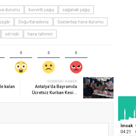
va durumu
kuvvetli yağış
sağanak yağış
rüzgâr
Doğu Karadeniz
Gaziantep hava durumu
sel riski
hava tahmini
0
0
0
SONRAKI HABER
de kalan
Antalya'da Bayramda
Ücretsiz Kurban Kesi...
İmsak
04:21