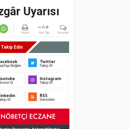
zgâr Uyarısı
A
Yazdır
Yazı Tipi
Yorumlar
i Takip Edin
Facebook
Twitter
ayfayı Beğen
Takip Et
Youtube
Instagram
bone Ol
Takip Et
inkedin
RSS
akip Et
Servisleri