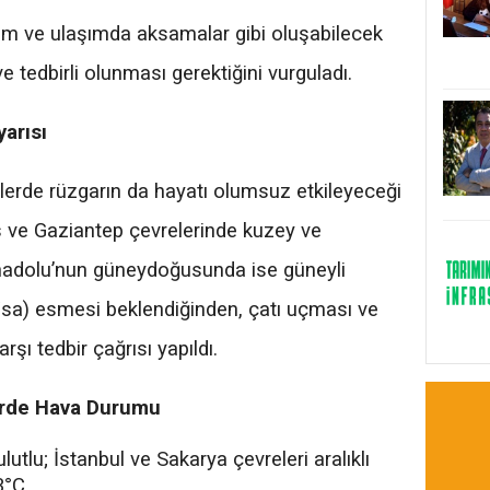
ldırım ve ulaşımda aksamalar gibi oluşabilecek
e tedbirli olunması gerektiğini vurguladı.
yarısı
elerde rüzgarın da hayatı olumsuz etkileyeceği
is ve Gaziantep çevrelerinde kuzey ve
nadolu’nun güneydoğusunda ise güneyli
/sa) esmesi beklendiğinden, çatı uçması ve
rşı tedbir çağrısı yapıldı.
erde Hava Durumu
utlu; İstanbul ve Sakarya çevreleri aralıklı
3°C.