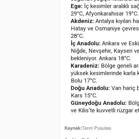
Ege:
İç kesimler aralıklı sağ
29°C, Afyonkarahisar 19°C.
Akdeniz:
Antalya kıyıları h
Hatay ve Osmaniye çevresin
28°C.
İç Anadolu:
Ankara ve Eskiş
Niğde, Nevşehir, Kayseri v
bekleniyor. Ankara 18°C.
Karadeniz:
Bölge geneli ar
yüksek kesimlerinde karla 
Bolu 17°C.
Doğu Anadolu:
Van hariç b
Kars 15°C.
Güneydoğu Anadolu:
Bölge
ve Kilis'te kuvvetli rüzgar e
Tarım Pusulası
Kaynak: