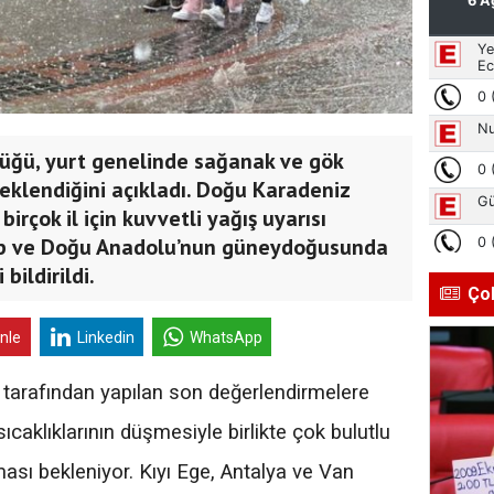
üğü, yurt genelinde sağanak ve gök
eklendiğini açıkladı. Doğu Karadeniz
birçok il için kuvvetli yağış uyarısı
ntep ve Doğu Anadolu’nun güneydoğusunda
bildirildi.
Ço
inle
Linkedin
WhatsApp
tarafından yapılan son değerlendirmelere
ıcaklıklarının düşmesiyle birlikte çok bulutlu
lması bekleniyor. Kıyı Ege, Antalya ve Van