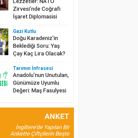
Gazi Kutlu
Doğu Karadeniz’in
Beklediği Soru: Yaş
Çay Kaç Lira Olacak?
Tarımın İnfrasesi
Anadolu’nun Unutulan,
Günümüze Uyumlu
Değeri: Maş Fasulyesi
Prof.Dr. Bülent
Gülçubuk
Şura Kararlarının
İnsan ve Kalkınma
Odaklı Olması da
Gerekir?
ANKET
İngiltere’de Yapılan Bir
Umut Özdil
Ankette Çiftçilerin Beşte
Tarımda Havza