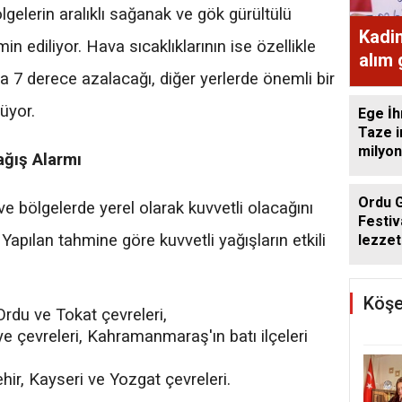
lgelerin aralıklı sağanak ve gök gürültülü
Kadi
n ediliyor. Hava sıcaklıklarının ise özellikle
alım
a 7 derece azalacağı, diğer yerlerde önemli bir
ekme
üyor.
Ege İh
Taze i
milyon
ağış Alarmı
Ordu 
 ve bölgelerde yerel olarak kuvvetli olacağını
Festiv
 Yapılan tahmine göre kuvvetli yağışların etkili
lezzet
getird
Köşe
Ordu ve Tokat çevreleri,
 çevreleri, Kahramanmaraş'ın batı ilçeleri
ir, Kayseri ve Yozgat çevreleri.