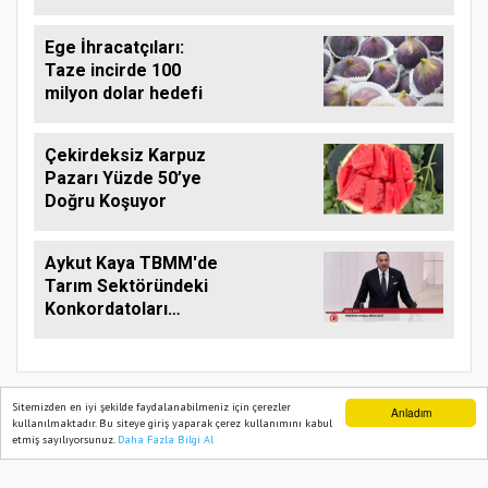
Ege İhracatçıları:
Taze incirde 100
milyon dolar hedefi
Çekirdeksiz Karpuz
Pazarı Yüzde 50’ye
Doğru Koşuyor
Aykut Kaya TBMM'de
Tarım Sektöründeki
Konkordatoları
Gündeme Taşıdı
Sitemizden en iyi şekilde faydalanabilmeniz için çerezler
Anladım
kullanılmaktadır. Bu siteye giriş yaparak çerez kullanımını kabul
etmiş sayılıyorsunuz.
Daha Fazla Bilgi Al
Ana Sayfa
Web TV
Foto Galeri
Yazarlar
TARIM PUSULASI
Onemsoft
Haber Yazılımı