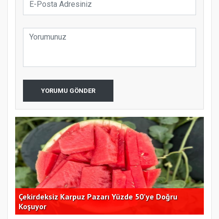
YORUMU GÖNDER
Çekirdeksiz Karpuz Pazarı Yüzde 50’ye Doğru
Ay
Koşuyor
Kon