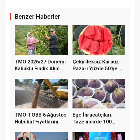
Benzer Haberler
TMO 2026/27 Dönemi
Çekirdeksiz Karpuz
Kabuklu Fındık Alım
Pazarı Yüzde 50’ye
Fiyatl...
Doğru K...
TMO-TOBB 6 Ağustos
Ege İhracatçıları:
Hububat Fiyatlarını
Taze incirde 100
Açıkla...
milyon do...