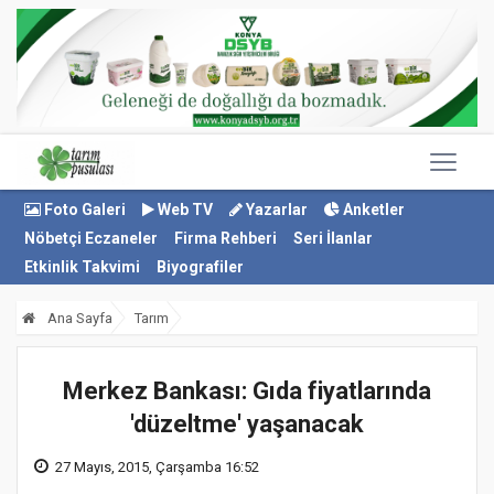
Foto Galeri
Web TV
Yazarlar
Anketler
Nöbetçi Eczaneler
Firma Rehberi
Seri İlanlar
Etkinlik Takvimi
Biyografiler
Ana Sayfa
Tarım
Merkez Bankası: Gıda fiyatlarında
'düzeltme' yaşanacak
27 Mayıs, 2015, Çarşamba 16:52