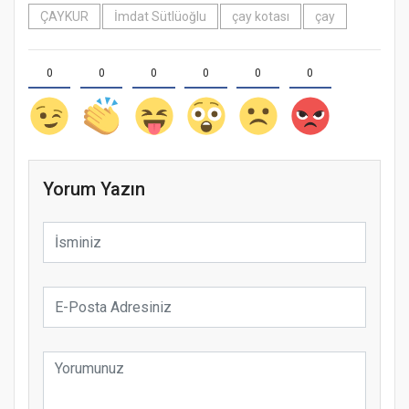
ÇAYKUR
İmdat Sütlüoğlu
çay kotası
çay
0
0
0
0
0
0
Yorum Yazın