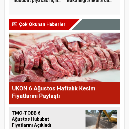
hububat piyasası için 4
Bakanlığı Ankara'da
öner...
tarım sigo...
Çok Okunan Haberler
UKON 6 Ağustos Haftalık Kesim
Fiyatlarını Paylaştı
TMO-TOBB 6
Ağustos Hububat
Fiyatlarını Açıkladı