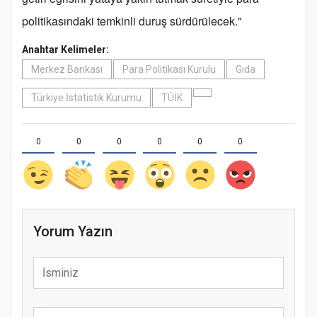
politikasındaki temkinli duruş sürdürülecek."
Anahtar Kelimeler:
Merkez Bankası
Para Politikası Kurulu
Gıda
Türkiye İstatistik Kurumu
TÜİK
0
0
0
0
0
0
Yorum Yazın