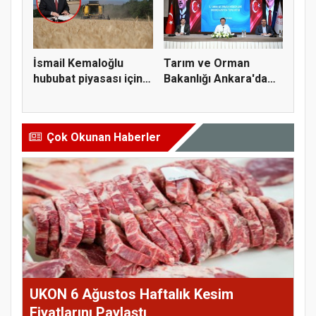
İsmail Kemaloğlu
Tarım ve Orman
hububat piyasası için 4
Bakanlığı Ankara'da
öner...
tarım sigo...
Çok Okunan Haberler
UKON 6 Ağustos Haftalık Kesim
Fiyatlarını Paylaştı