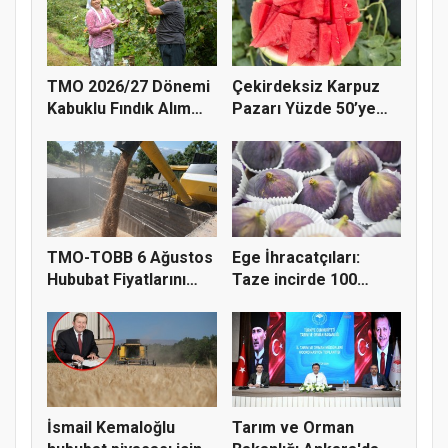
TMO 2026/27 Dönemi
Çekirdeksiz Karpuz
Kabuklu Fındık Alım
Pazarı Yüzde 50’ye
Fiyatl...
Doğru K...
TMO-TOBB 6 Ağustos
Ege İhracatçıları:
Hububat Fiyatlarını
Taze incirde 100
Açıkla...
milyon do...
İsmail Kemaloğlu
Tarım ve Orman