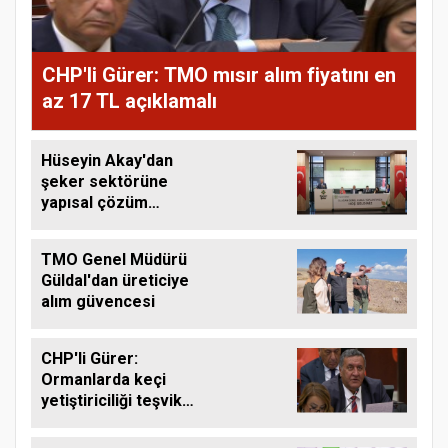
CHP'li Gürer: TMO mısır alım fiyatını en
az 17 TL açıklamalı
Hüseyin Akay'dan
şeker sektörüne
yapısal çözüm
çağrısı
TMO Genel Müdürü
Güldal'dan üreticiye
alım güvencesi
CHP'li Gürer:
Ormanlarda keçi
yetiştiriciliği teşvik
edilmeli