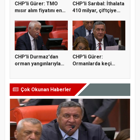
CHP'li Gürer: TMO
CHP'li Sarıbal: İthalata
mısır alım fiyatını en
410 milyar, çiftçiye...
az 1...
CHP'li Durmaz'dan
CHP'li Gürer:
orman yangınlarıyla
Ormanlarda keçi
mücadel...
yetiştiriciliği...
Çok Okunan Haberler