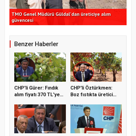
TMO Genel Müdürü Güldal'dan üreticiye alım
CHP
güvencesi
açı
Benzer Haberler
CHP'li Gürer: Fındık
CHP'li Öztürkmen:
alım fiyatı 370 TL'ye
Boz fıstıkta üretici
yü...
destek...