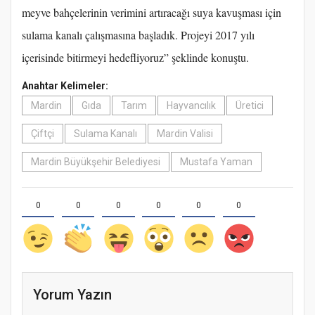
meyve bahçelerinin verimini artıracağı suya kavuşması için
sulama kanalı çalışmasına başladık. Projeyi 2017 yılı
içerisinde bitirmeyi hedefliyoruz” şeklinde konuştu.
Anahtar Kelimeler:
Mardin
Gıda
Tarım
Hayvancılık
Üretici
Çiftçi
Sulama Kanalı
Mardin Valisi
Mardin Büyükşehir Belediyesi
Mustafa Yaman
0
0
0
0
0
0
Yorum Yazın