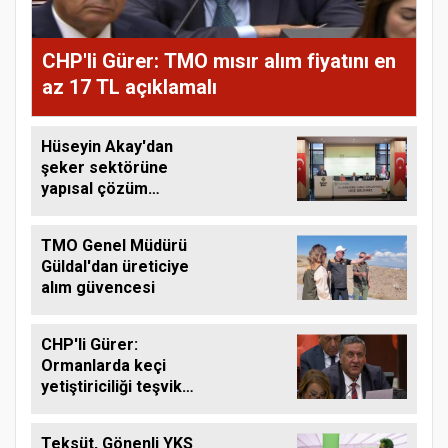
CHP'li Gürer: TMO mısır alım fiyatını en
az 17 TL açıklamalı
Hüseyin Akay'dan
şeker sektörüne
yapısal çözüm
çağrısı
TMO Genel Müdürü
Güldal'dan üreticiye
alım güvencesi
CHP'li Gürer:
Ormanlarda keçi
yetiştiriciliği teşvik
edilmeli
Teksüt, Gönenli YKS