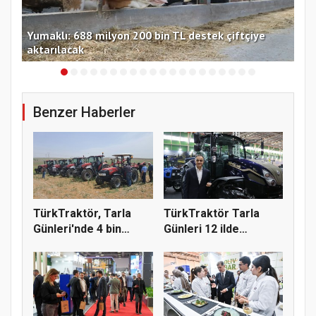
Yumaklı: 688 milyon 200 bin TL destek çiftçiye
TMO
aktarılacak
güv
Benzer Haberler
TürkTraktör, Tarla
TürkTraktör Tarla
Günleri'nde 4 bin
Günleri 12 ilde
çiftçiyl...
çiftçilerle...