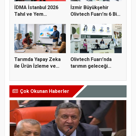
İDMA İstanbul 2026
İzmir Büyükşehir
Tahıl ve Yem
Olivtech Fuarı’nı 6 Bin
Sektörünü Fua...
Kişi...
Tarımda Yapay Zeka
Olivtech Fuarı’nda
ile Ürün İzleme ve
tarımın geleceği
Verimli...
konuşuldu
Çok Okunan Haberler