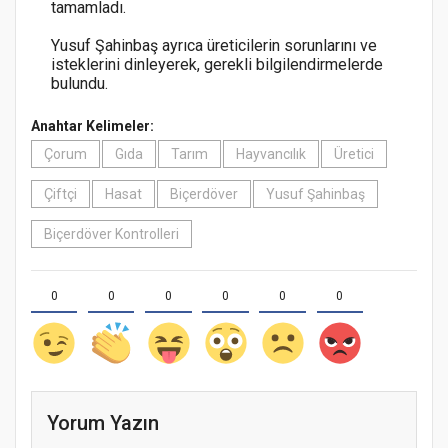
tamamladı.
Yusuf Şahinbaş ayrıca üreticilerin sorunlarını ve
isteklerini dinleyerek, gerekli bilgilendirmelerde
bulundu.
Anahtar Kelimeler:
Çorum
Gıda
Tarım
Hayvancılık
Üretici
Çiftçi
Hasat
Biçerdöver
Yusuf Şahinbaş
Biçerdöver Kontrolleri
0
0
0
0
0
0
Yorum Yazın