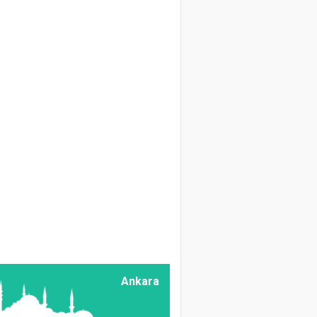
Zir. Müh. Abdulkerim
Dörtkardeş
Geçmişten Bugüne
Bağcılık
Doç. Dr. Ali Vaiz
Garipoğlu
Kaba Yem
Muhafazasında
Alternatif Bir
Yaklaşım: Mikrobiyel
Preparatların
Kullanılması
Prof. Dr. Hüseyin
KARATAŞ
Üzümün İnsan
Ankara
Beslenmesindeki
Önemi