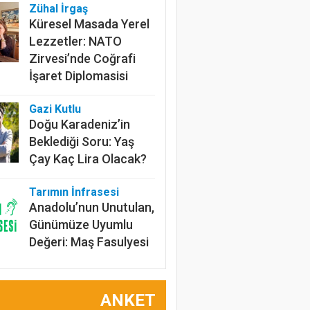
Zühal İrgaş
Küresel Masada Yerel
Lezzetler: NATO
Zirvesi’nde Coğrafi
İşaret Diplomasisi
Gazi Kutlu
Doğu Karadeniz’in
Beklediği Soru: Yaş
Çay Kaç Lira Olacak?
Tarımın İnfrasesi
Anadolu’nun Unutulan,
Günümüze Uyumlu
Değeri: Maş Fasulyesi
Prof.Dr. Bülent
Gülçubuk
ANKET
Şura Kararlarının