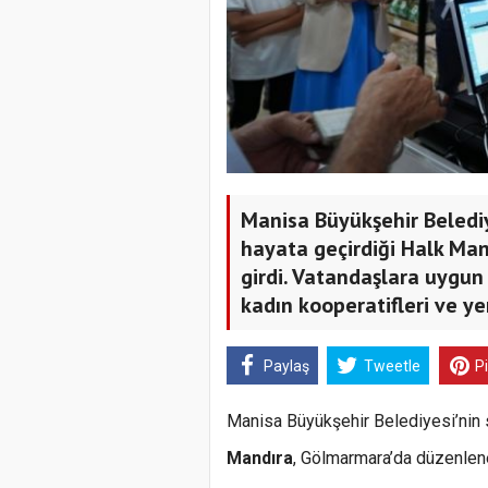
Manisa Büyükşehir Belediye
hayata geçirdiği Halk Ma
girdi. Vatandaşlara uygun 
kadın kooperatifleri ve ye
Paylaş
Tweetle
P
Manisa Büyükşehir Belediyesi’nin s
Mandıra
, Gölmarmara’da düzenlenen