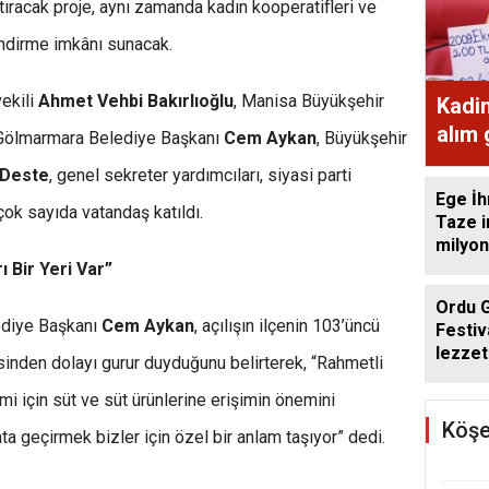
ştıracak proje, aynı zamanda kadın kooperatifleri ve
lendirme imkânı sunacak.
ekili
Ahmet Vehbi Bakırlıoğlu
, Manisa Büyükşehir
Kadi
alım
 Gölmarmara Belediye Başkanı
Cem Aykan
, Büyükşehir
ekme
 Deste
, genel sekreter yardımcıları, siyasi parti
Ege İh
çok sayıda vatandaş katıldı.
Taze i
milyon
ı Bir Yeri Var”
Ordu 
ediye Başkanı
Cem Aykan
, açılışın ilçenin 103’üncü
Festiv
lezzet
inden dolayı gurur duyduğunu belirterek, “Rahmetli
getird
mi için süt ve süt ürünlerine erişimin önemini
Köşe
ta geçirmek bizler için özel bir anlam taşıyor” dedi.