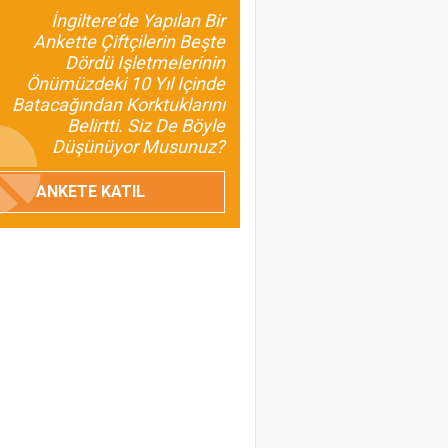
İnsan ve Kalkınma
İngiltere’de Yapılan Bir
Odaklı Olması da
Ankette Çiftçilerin Beşte
Dördü Işletmelerinin
Gerekir?
Önümüzdeki 10 Yıl Içinde
Batacağından Korktuklarını
Umut Özdil
Belirtti. Siz De Böyle
Tarımda Havza
Düşünüyor Musunuz?
Başkanlıkları Geliyor
ANKETE KATIL
Prof. Dr. Turan Civelek
Buzağı Kayıpları
Ülkemiz İçin Ciddi Bir
Sorun
Prof. Dr. Melahat Avcı
Birsin
Baklagillerin Önemini
Bilmeliyiz