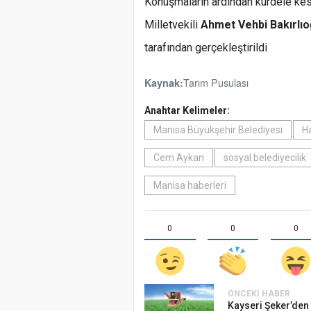
Konuşmaların ardından kurdele kesi
Milletvekili
Ahmet Vehbi Bakırlıo
tarafından gerçekleştirildi
Tarım Pusulası
Kaynak:
Anahtar Kelimeler:
Manisa Büyükşehir Belediyesi
H
Cem Aykan
sosyal belediyecilik
Manisa haberleri
0
0
0
ÖNCEKI HABER
Kayseri Şeker’den