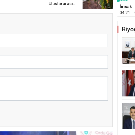
Uluslararası...
İmsak
04:21
Biyo