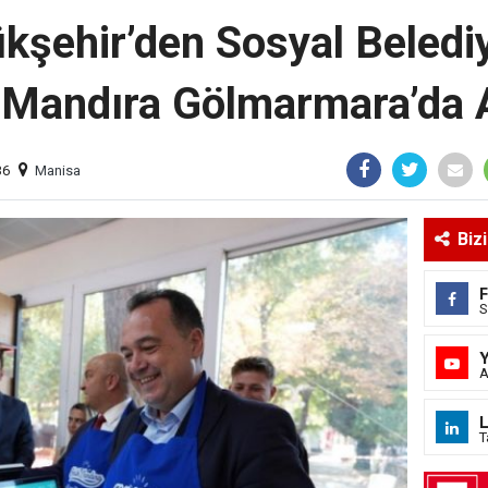
şehir’den Sosyal Belediy
 Mandıra Gölmarmara’da A
36
Manisa
Biz
S
A
L
T