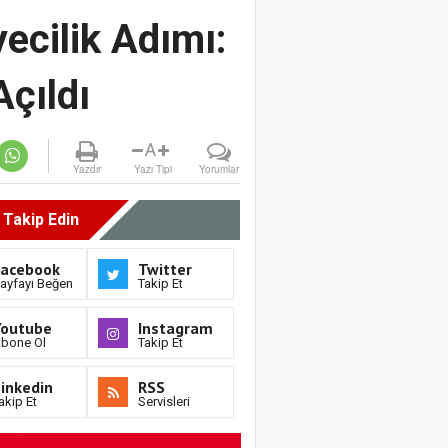
ecilik Adımı:
çıldı
A
Yazdır
Yazı Tipi
Yorumlar
i Takip Edin
Facebook
Twitter
ayfayı Beğen
Takip Et
Youtube
Instagram
bone Ol
Takip Et
inkedin
RSS
akip Et
Servisleri