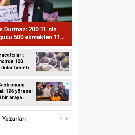
m Durmaz: 200 TL'nin
 gücü 500 ekmekten 11
ğe düştü
racatçıları:
ncirde 100
 dolar hedefi
Gastronomi
ali 196 yöresel
i bir araya
Harun Göksel
i
Geleceğin Pamuğu:
Doğal, İzlenebilir ve
 Yazarları
Sürdürülebilir