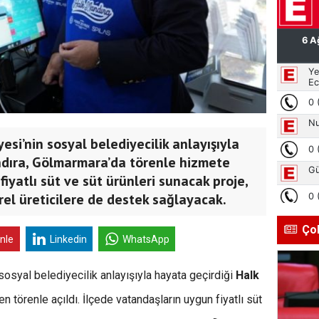
si’nin sosyal belediyecilik anlayışıyla
ndıra, Gölmarmara’da törenle hizmete
fiyatlı süt ve süt ürünleri sunacak proje,
rel üreticilere de destek sağlayacak.
Ço
inle
Linkedin
WhatsApp
osyal belediyecilik anlayışıyla hayata geçirdiği
Halk
 törenle açıldı. İlçede vatandaşların uygun fiyatlı süt