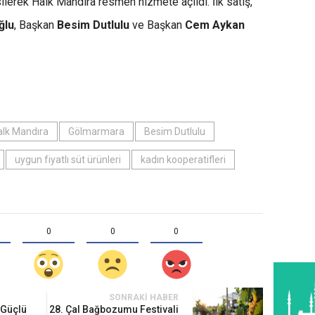
lerek Halk Mandıra resmen hizmete açıldı. İlk satış,
ğlu
, Başkan
Besim Dutlulu
ve Başkan
Cem Aykan
alk Mandıra
Gölmarmara
Besim Dutlulu
uygun fiyatlı süt ürünleri
kadın kooperatifleri
0
0
0
SONRAKI HABER
 Güçlü
28. Çal Bağbozumu Festivali