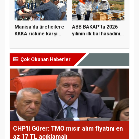
Manisa'da üreticilere
ABB BAKAP'ta 2026
KKKA riskine karşı
yılının ilk bal hasadını
para...
ge...
Çok Okunan Haberler
CHP'li Gürer: TMO mısır alım fiyatını en
az 17 TL açıklamalı