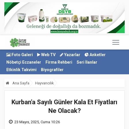
Foto Galeri
Web TV
Yazarlar
Anketler
Nöbetçi Eczaneler
Firma Rehberi
Seri İlanlar
Etkinlik Takvimi
Biyografiler
Ana Sayfa
Hayvancılık
Kurban'a Sayılı Günler Kala Et Fiyatları
Ne Olacak?
23 Mayıs, 2025, Cuma 10:26