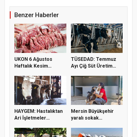
Benzer Haberler
UKON 6 Ağustos
TÜSEDAD: Temmuz
Haftalık Kesim
Ayı Çiğ Süt Üretim
Fiyatlarını Pay...
Maliyeti 2...
HAYGEM: Hastalıktan
Mersin Büyükşehir
Ari İşletmeler
yaralı sokak
Üreticiye...
hayvanlarını y...