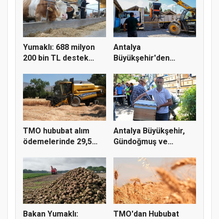
Yumaklı: 688 milyon
Antalya
200 bin TL destek
Büyükşehir'den
çiftçiy...
Korkuteli üreticisine...
TMO hububat alım
Antalya Büyükşehir,
ödemelerinde 29,5
Gündoğmuş ve
milyar TL'...
İbradı'nda a...
Bakan Yumaklı:
TMO'dan Hububat