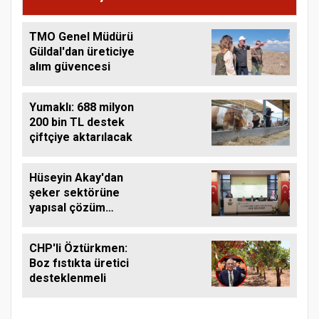
TMO Genel Müdürü
Güldal'dan üreticiye
alım güvencesi
Yumaklı: 688 milyon
200 bin TL destek
çiftçiye aktarılacak
Hüseyin Akay'dan
şeker sektörüne
yapısal çözüm
çağrısı
CHP'li Öztürkmen:
Boz fıstıkta üretici
desteklenmeli