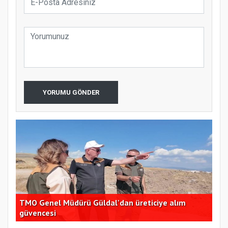
YORUMU GÖNDER
TMO Genel Müdürü Güldal'dan üreticiye alım
CHP
güvencesi
açı