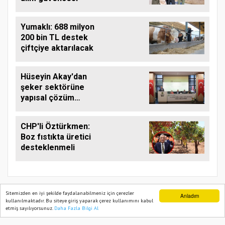
Yumaklı: 688 milyon
200 bin TL destek
çiftçiye aktarılacak
Hüseyin Akay'dan
şeker sektörüne
yapısal çözüm
çağrısı
CHP'li Öztürkmen:
Boz fıstıkta üretici
desteklenmeli
Sitemizden en iyi şekilde faydalanabilmeniz için çerezler
Anladım
kullanılmaktadır. Bu siteye giriş yaparak çerez kullanımını kabul
etmiş sayılıyorsunuz.
Daha Fazla Bilgi Al
Ana Sayfa
Web TV
Foto Galeri
Yazarlar
TARIM PUSULASI