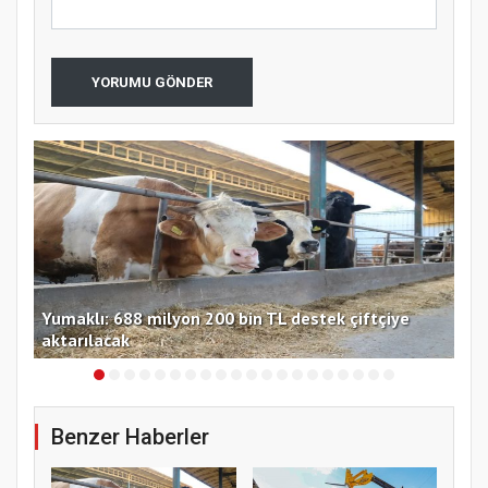
YORUMU GÖNDER
Yumaklı: 688 milyon 200 bin TL destek çiftçiye
TMO
aktarılacak
güv
Benzer Haberler