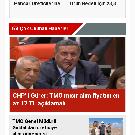
Pancar Üreticilerine
Ürün Bedeli İçin 23,3
991 Milyo...
Milyar...
Çok Okunan Haberler
CHP'li Gürer: TMO mısır alım fiyatını en
az 17 TL açıklamalı
TMO Genel Müdürü
Güldal'dan üreticiye
alım güvencesi