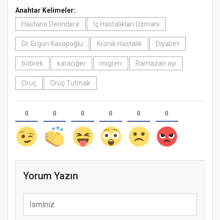
Anahtar Kelimeler:
Hastane Derindere
İç Hastalıkları Uzmanı
Dr. Ergün Kasapoğlu
Kronik Hastalık
Diyabet
böbrek
karaciğer
migren
Ramazan ayı
Oruç
Oruç Tutmak
0
0
0
0
0
0
Yorum Yazın