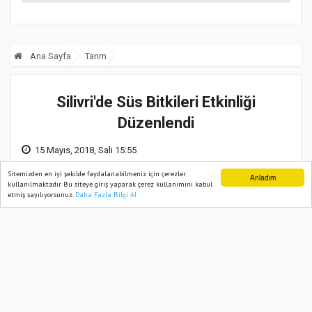
Ana Sayfa
Tarım
Silivri'de Süs Bitkileri Etkinliği
Düzenlendi
15 Mayıs, 2018, Salı 15:55
Sitemizden en iyi şekilde faydalanabilmeniz için çerezler
Anladım
kullanılmaktadır. Bu siteye giriş yaparak çerez kullanımını kabul
etmiş sayılıyorsunuz.
Daha Fazla Bilgi Al
Ana Sayfa
Web TV
Foto Galeri
Yazarlar
Silivri İlçe Gıda Tarım ve Hayvancılık
Müdürlüğünce organize edilen “
Dış Mekan Süs
” etkinliği Silivri Kaymakamı Ali PARTAL,
Bitkileri