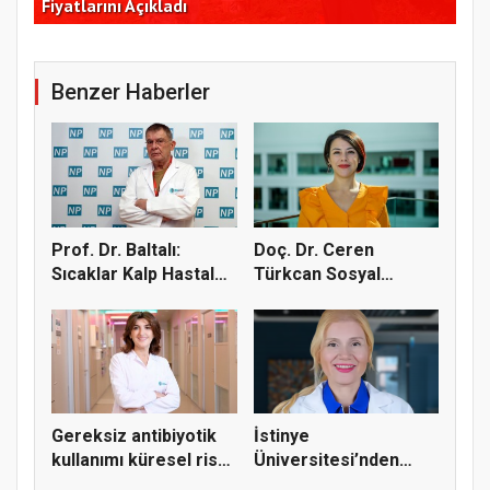
Koşuyor
Kon
Benzer Haberler
Prof. Dr. Baltalı:
Doç. Dr. Ceren
Sıcaklar Kalp Hastaları
Türkcan Sosyal
İç...
Medyadaki Yağ B...
Gereksiz antibiyotik
İstinye
kullanımı küresel risk
Üniversitesi’nden
o...
uyarı: Ağız sağlığı...