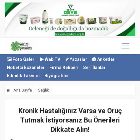
Foto Galeri
Web TV
Yazarlar
Anketler
Nöbetçi Eczaneler
Firma Rehberi
Seri İlanlar
Etkinlik Takvimi
Biyografiler
Ana Sayfa
Sağlık
Kronik Hastalığınız Varsa ve Oruç
Tutmak İstiyorsanız Bu Önerileri
Dikkate Alın!