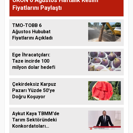
UKON 6 Ağustos Haftalık Kesim
Fiyatlarını Paylaştı
TMO-TOBB 6
Ağustos Hububat
Fiyatlarını Açıkladı
Ege İhracatçıları:
Taze incirde 100
milyon dolar hedefi
Çekirdeksiz Karpuz
Pazarı Yüzde 50’ye
Doğru Koşuyor
Aykut Kaya TBMM'de
Tarım Sektöründeki
Konkordatoları
Gündeme Taşıdı