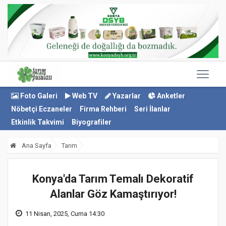
Foto Galeri
Web TV
Yazarlar
Anketler
Nöbetçi Eczaneler
Firma Rehberi
Seri İlanlar
Etkinlik Takvimi
Biyografiler
Ana Sayfa
Tarım
Konya'da Tarım Temalı Dekoratif
Alanlar Göz Kamaştırıyor!
11 Nisan, 2025, Cuma 14:30