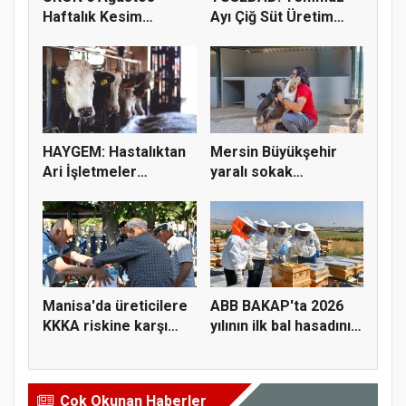
Haftalık Kesim
Ayı Çiğ Süt Üretim
Fiyatlarını Pay...
Maliyeti 2...
HAYGEM: Hastalıktan
Mersin Büyükşehir
Ari İşletmeler
yaralı sokak
Üreticiye...
hayvanlarını y...
Manisa'da üreticilere
ABB BAKAP'ta 2026
KKKA riskine karşı
yılının ilk bal hasadını
para...
ge...
Çok Okunan Haberler