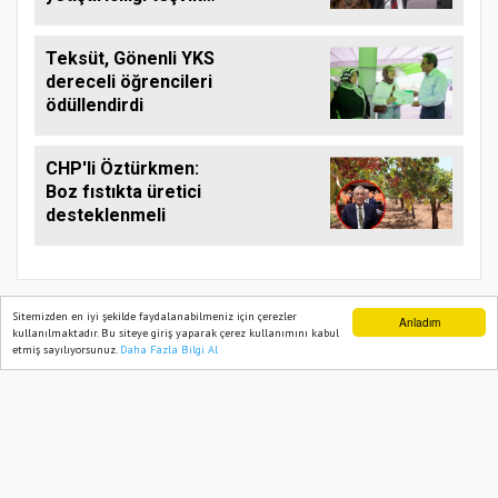
edilmeli
Teksüt, Gönenli YKS
dereceli öğrencileri
ödüllendirdi
CHP'li Öztürkmen:
Boz fıstıkta üretici
desteklenmeli
Sitemizden en iyi şekilde faydalanabilmeniz için çerezler
Anladım
kullanılmaktadır. Bu siteye giriş yaparak çerez kullanımını kabul
etmiş sayılıyorsunuz.
Daha Fazla Bilgi Al
Ana Sayfa
Web TV
Foto Galeri
Yazarlar
TARIM PUSULASI
Onemsoft
Haber Yazılımı
Künye
Gizlilik Politikası
Hizmet Şartları
Sitene Ekle
İletişim