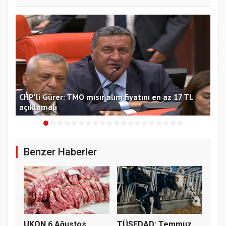
ten
CHP'li Gürer: TMO mısır alım fiyatını en az 17 TL
Hüs
açıklamalı
çağ
Benzer Haberler
UKON 6 Ağustos
TÜSEDAD: Temmuz