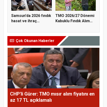
Samsun'da 2026 fındık
TMO 2026/27 Dönemi
hasat ve ihraç
Kabuklu Fındık Alım
tarihler...
Fiyatl...
Çok Okunan Haberler
CHP'li Gürer: TMO mısır alım fiyatını en
az 17 TL açıklamalı