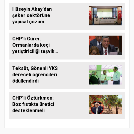
Hüseyin Akay'dan
şeker sektörüne
yapısal çözüm
çağrısı
CHP'li Gürer:
Ormanlarda keçi
yetiştiriciliği teşvik
edilmeli
Teksüt, Gönenli YKS
dereceli öğrencileri
ödüllendirdi
CHP'li Öztürkmen:
Boz fıstıkta üretici
desteklenmeli