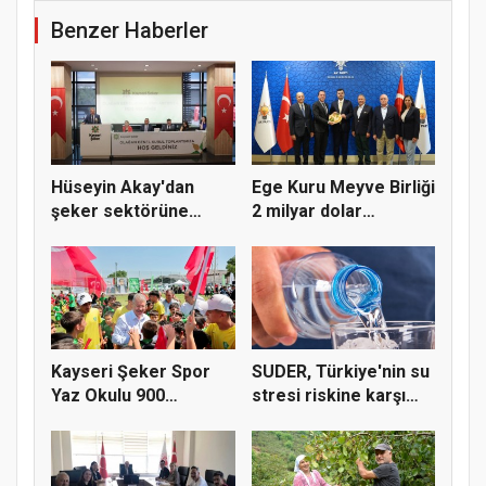
Benzer Haberler
Hüseyin Akay'dan
Ege Kuru Meyve Birliği
şeker sektörüne
2 milyar dolar
yapısal çözü...
ihracat...
Kayseri Şeker Spor
SUDER, Türkiye'nin su
Yaz Okulu 900
stresi riskine karşı
öğrenciyle t...
ta...