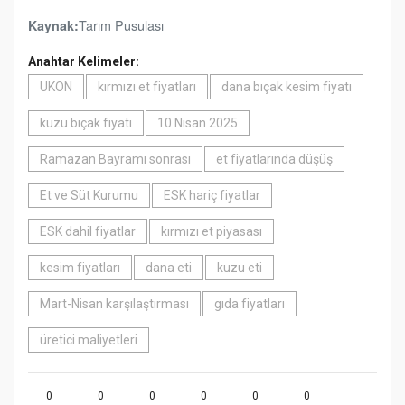
Tarım Pusulası
Kaynak:
Anahtar Kelimeler:
UKON
kırmızı et fiyatları
dana bıçak kesim fiyatı
kuzu bıçak fiyatı
10 Nisan 2025
Ramazan Bayramı sonrası
et fiyatlarında düşüş
Et ve Süt Kurumu
ESK hariç fiyatlar
ESK dahil fiyatlar
kırmızı et piyasası
kesim fiyatları
dana eti
kuzu eti
Mart-Nisan karşılaştırması
gıda fiyatları
üretici maliyetleri
0
0
0
0
0
0