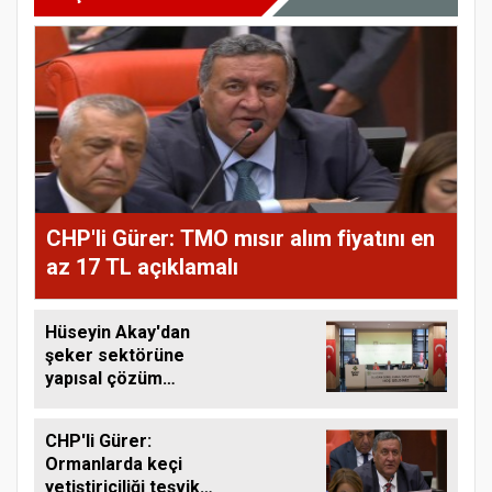
CHP'li Gürer: TMO mısır alım fiyatını en
az 17 TL açıklamalı
Hüseyin Akay'dan
şeker sektörüne
yapısal çözüm
çağrısı
CHP'li Gürer:
Ormanlarda keçi
yetiştiriciliği teşvik