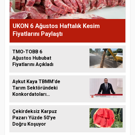
UKON 6 Ağustos Haftalık Kesim
Fiyatlarını Paylaştı
TMO-TOBB 6
Ağustos Hububat
Fiyatlarını Açıkladı
Aykut Kaya TBMM'de
Tarım Sektöründeki
Konkordatoları
Gündeme Taşıdı
Çekirdeksiz Karpuz
Pazarı Yüzde 50’ye
Doğru Koşuyor