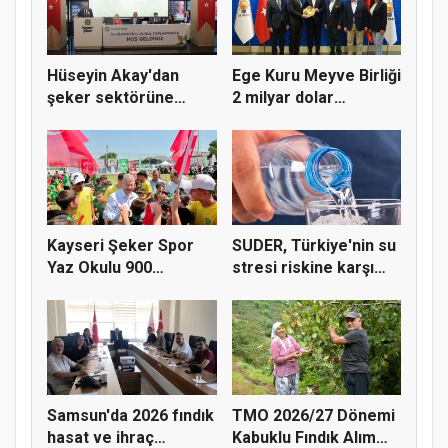
Hüseyin Akay'dan
Ege Kuru Meyve Birliği
şeker sektörüne
2 milyar dolar
yapısal çözü...
ihracat...
Kayseri Şeker Spor
SUDER, Türkiye'nin su
Yaz Okulu 900
stresi riskine karşı
öğrenciyle t...
ta...
Samsun'da 2026 fındık
TMO 2026/27 Dönemi
hasat ve ihraç
Kabuklu Fındık Alım