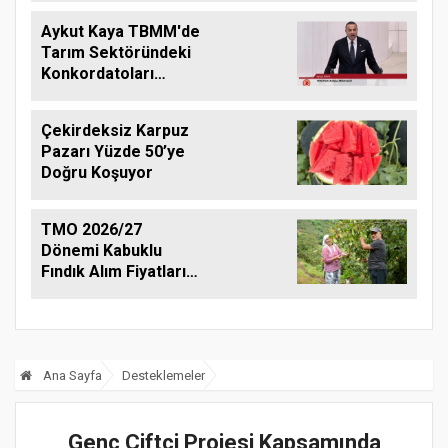
Aykut Kaya TBMM'de
Tarım Sektöründeki
Konkordatoları
Gündeme Taşıdı
Çekirdeksiz Karpuz
Pazarı Yüzde 50’ye
Doğru Koşuyor
TMO 2026/27
Dönemi Kabuklu
Fındık Alım Fiyatlarını
Açıkladı
Ana Sayfa
Desteklemeler
Genç Çiftçi Projesi Kapsamında