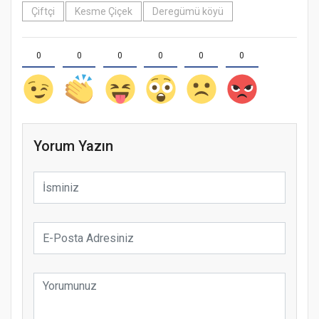
Çiftçi
Kesme Çiçek
Deregümü köyü
0
0
0
0
0
0
Yorum Yazın