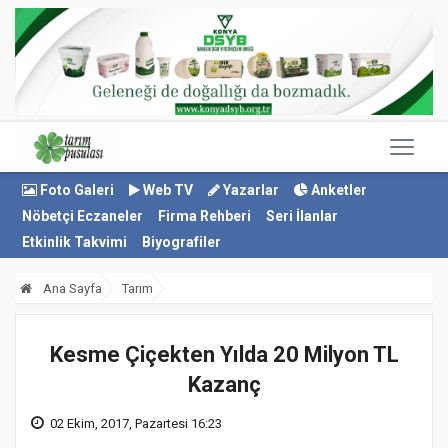
Foto Galeri
Web TV
Yazarlar
Anketler
Nöbetçi Eczaneler
Firma Rehberi
Seri İlanlar
Etkinlik Takvimi
Biyografiler
Ana Sayfa
Tarım
Kesme Çiçekten Yılda 20 Milyon TL
Kazanç
02 Ekim, 2017, Pazartesi 16:23