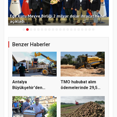
m
Ege Kuru Meyve Birliği 2 milyar dolar ihracat hedefi
Ant
açıkladı
de
Benzer Haberler
Antalya
TMO hububat alım
Büyükşehir'den
ödemelerinde 29,5
Korkuteli üreticisine...
milyar TL'...