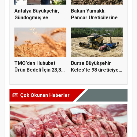
Antalya Büyükşehir,
Bakan Yumaklı:
Gündoğmuş ve
Pancar Üreticilerine
İbradı'nda a...
991 Milyo...
TMO'dan Hububat
Bursa Büyükşehir
Ürün Bedeli İçin 23,3
Keles'te 98 üreticiye
Milyar...
hasat...
Çok Okunan Haberler