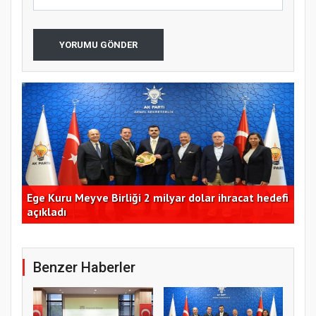
YORUMU GÖNDER
m
Ege Kuru Meyve Birliği 2 milyar dolar ihracat hedefi
Ant
açıkladı
de
Benzer Haberler