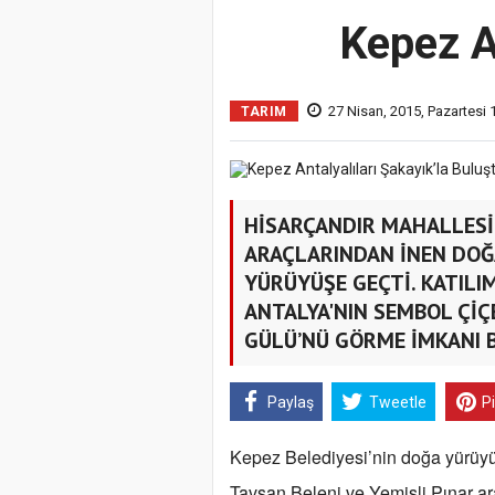
Kepez A
27 Nisan, 2015, Pazartesi 
TARIM
HİSARÇANDIR MAHALLESİ’
ARAÇLARINDAN İNEN DOĞA
YÜRÜYÜŞE GEÇTİ. KATILIM
ANTALYA'NIN SEMBOL ÇİÇEĞ
GÜLÜ’NÜ GÖRME İMKANI 
Paylaş
Tweetle
P
Kepez Belediyesi’nin doğa yürüyüş
Tavşan Beleni ve Yemişli Pınar ara