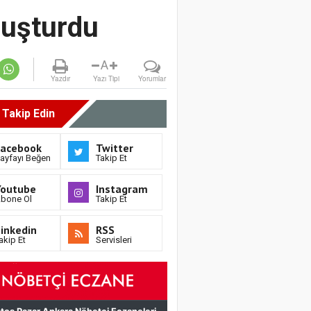
luşturdu
A
Yazdır
Yazı Tipi
Yorumlar
i Takip Edin
Facebook
Twitter
ayfayı Beğen
Takip Et
Youtube
Instagram
bone Ol
Takip Et
inkedin
RSS
akip Et
Servisleri