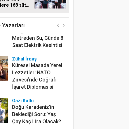
ilere 168 süt
Harun Göksel
 makinesi
220 Kilometrelik
Kanalın Sonundaki Acı
 Yazarları
Gerçek: Mardin'de 600
Metreden Su, Günde 8
Saat Elektrik Kesintisi
Zühal İrgaş
Küresel Masada Yerel
Lezzetler: NATO
Zirvesi’nde Coğrafi
İşaret Diplomasisi
Gazi Kutlu
Doğu Karadeniz’in
Beklediği Soru: Yaş
Çay Kaç Lira Olacak?