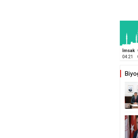
İmsak
04:21
Biyo