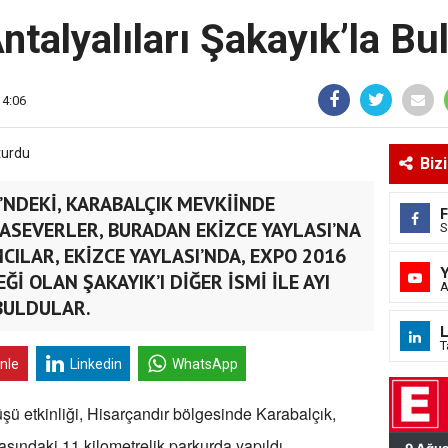
ntalyalıları Şakayık’la Bu
14:06
Biz
NDEKİ, KARABALÇIK MEVKİİNDE
SEVERLER, BURADAN EKİZCE YAYLASI’NA
S
CILAR, EKİZCE YAYLASI’NDA, EXPO 2016
İ OLAN ŞAKAYIK’I DİĞER İSMİ İLE AYI
A
BULDULAR.
L
T
inle
Linkedin
WhatsApp
ü etkinliği, Hisarçandır bölgesinde Karabalçık,
sındaki 11 kilometrelik parkurda yapıldı.