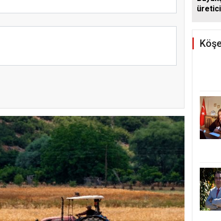
üretic
sağım
Köşe