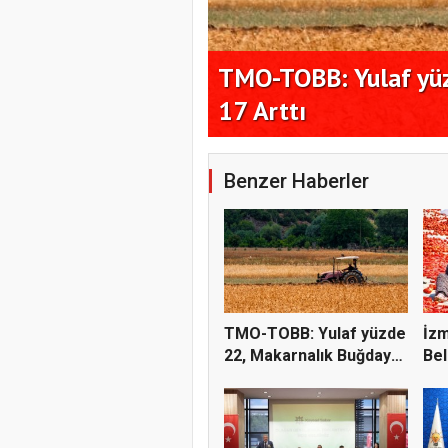
ilyondan 4,6
TMO-TOBB: Yulaf yüz
17 Arttı
Benzer Haberler
TMO-TOBB: Yulaf yüzde
İzm
22, Makarnalık Buğday
Bel
y...
kur