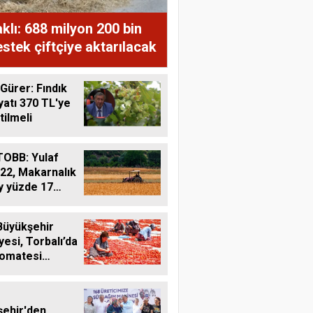
lı: 688 milyon 200 bin
stek çiftçiye aktarılacak
 Gürer: Fındık
iyatı 370 TL'ye
tilmeli
OBB: Yulaf
22, Makarnalık
y yüzde 17
Büyükşehir
yesi, Torbalı’da
domatesi
liyor
ehir'den