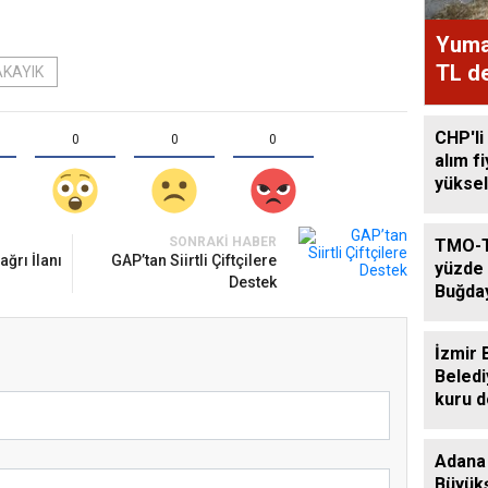
Yumak
TL de
AKAYIK
CHP'li
0
0
0
alım f
yüksel
SONRAKI HABER
TMO-T
ğrı İlanı
GAP’tan Siirtli Çiftçilere
yüzde 
Destek
Buğda
Arttı
İzmir 
Beledi
kuru 
destek
Adana
Büyükş