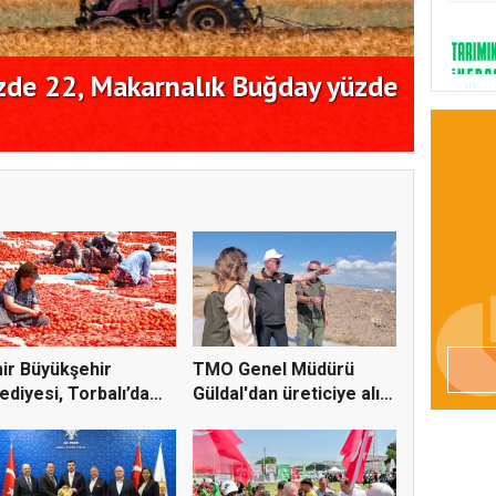
de 22, Makarnalık Buğday yüzde
İngil
miyog
ir Büyükşehir
TMO Genel Müdürü
ediyesi, Torbalı’da
Güldal'dan üreticiye alım
u...
gü...