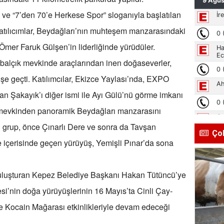
ği ve “7’den 70’e Herkese Spor” sloganıyla başlatılan
Katılıcımlar, Beydağları’nın muhteşem manzarasındaki
ı Ömer Faruk Gülşen’in liderliğinde yürüdüler.
abalçık mevkinde araçlarından inen doğaseverler,
e geçti. Katılımcılar, Ekizce Yaylası’nda, EXPO
an Şakayık’ı diğer ismi ile Ayı Gülü’nü görme imkanı
 mevkinden panoramik Beydağları manzarasını
 grup, önce Çınarlı Dere ve sonra da Tavşan
Ço
 içerisinde geçen yürüyüş, Yemişli Pınar’da sona
e buluşturan Kepez Belediye Başkanı Hakan Tütüncü’ye
i’nin doğa yürüyüşlerinin 16 Mayıs’ta Cinli Çay-
e Kocain Mağarası etkinlikleriyle devam edeceği