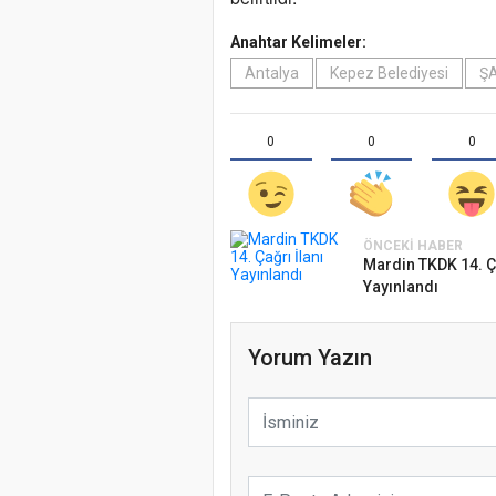
Anahtar Kelimeler:
Antalya
Kepez Belediyesi
Ş
0
0
0
ÖNCEKI HABER
Mardin TKDK 14. Ça
Yayınlandı
Yorum Yazın