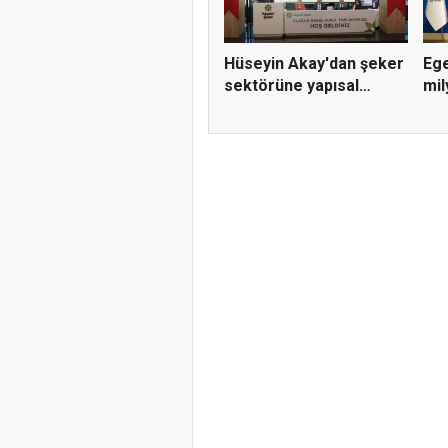
Hüseyin Akay'dan şeker
Ege
sektörüne yapısal
mil
çözü...