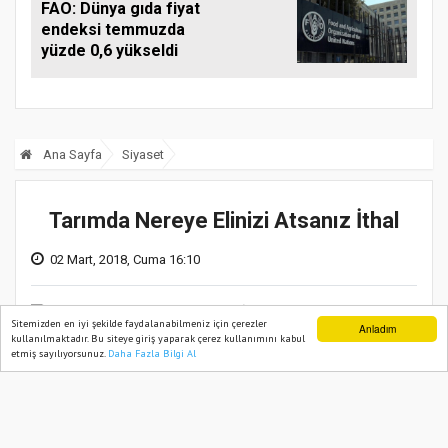
FAO: Dünya gıda fiyat
endeksi temmuzda
yüzde 0,6 yükseldi
Ana Sayfa
Siyaset
Tarımda Nereye Elinizi Atsanız İthal
02 Mart, 2018, Cuma 16:10
Sitemizden en iyi şekilde faydalanabilmeniz için çerezler
Anladım
kullanılmaktadır. Bu siteye giriş yaparak çerez kullanımını kabul
etmiş sayılıyorsunuz.
Daha Fazla Bilgi Al
Ana Sayfa
Web TV
Foto Galeri
Yazarlar
Gaytancıoğlu: Özellikle tarımda nereye
elinizi atsanız her sektörde ya küresel
sermaye var ya da yerli sermayeye rakip
ithal sermaye var. Her şeyi ithal ediyoruz.