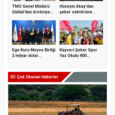
TMO Genel Müdürü
Hüseyin Akay'dan
Güldal'dan üreticiye
şeker sektörüne
alım gü...
yapısal çözü...
Ege Kuru Meyve Birliği
Kayseri Şeker Spor
2 milyar dolar
Yaz Okulu 900
ihracat...
öğrenciyle t...
Çok Okunan Haberler