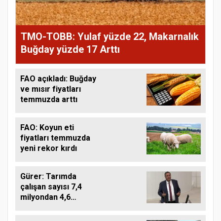
TMO-TOBB: Yulaf yüzde 22, Makarnalık
Buğday yüzde 17 Arttı
FAO açıkladı: Buğday
ve mısır fiyatları
temmuzda arttı
FAO: Koyun eti
fiyatları temmuzda
yeni rekor kırdı
Gürer: Tarımda
çalışan sayısı 7,4
milyondan 4,6
milyona düştü