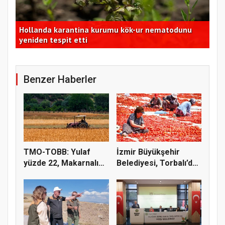
Okinawa Enstitüsü, patates bakterisine karşı virüsü
inceledi
FAO
Benzer Haberler
TMO-TOBB: Yulaf
İzmir Büyükşehir
yüzde 22, Makarnalık
Belediyesi, Torbalı’da
Buğday y...
kuru...