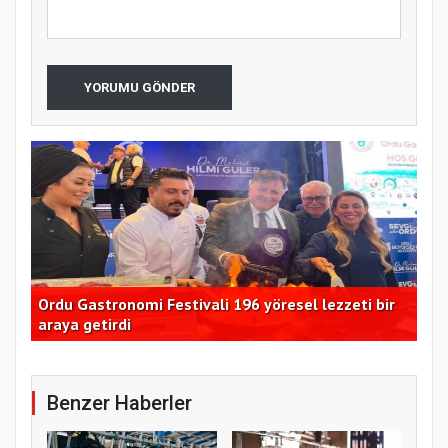
YORUMU GÖNDER
Ordu Gastronomi Festivali 196 yöresel lezzeti bir
Kad
araya getirdi
11
Benzer Haberler