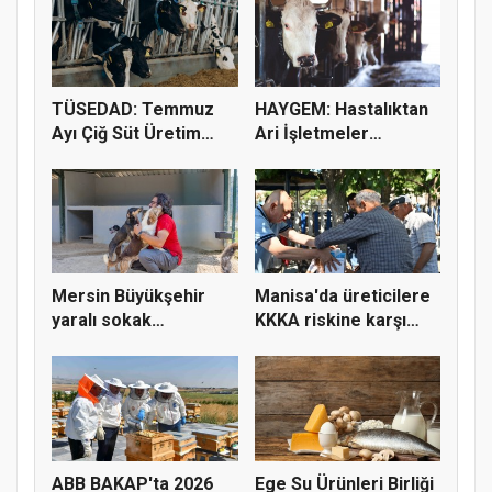
TÜSEDAD: Temmuz
HAYGEM: Hastalıktan
Ayı Çiğ Süt Üretim
Ari İşletmeler
Maliyeti 2...
Üreticiye...
Mersin Büyükşehir
Manisa'da üreticilere
yaralı sokak
KKKA riskine karşı
hayvanlarını y...
para...
ABB BAKAP'ta 2026
Ege Su Ürünleri Birliği