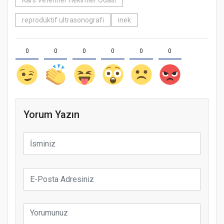
Kars Veteriner Hekimler Odası
reprodüktif ultrasonografi
inek
0
0
0
0
0
0
Yorum Yazın