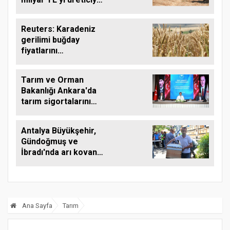
aktardı
Reuters: Karadeniz
gerilimi buğday
fiyatlarını
yükseltebilir
Tarım ve Orman
Bakanlığı Ankara'da
tarım sigortalarını
görüştü
Antalya Büyükşehir,
Gündoğmuş ve
İbradı'nda arı kovanı
desteği
Ana Sayfa
Tarım