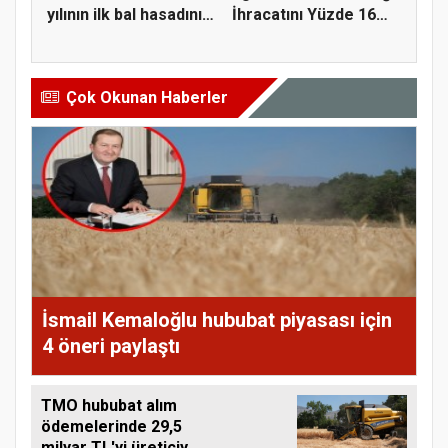
yılının ilk bal hasadını
İhracatını Yüzde 16
ge...
A...
Çok Okunan Haberler
İsmail Kemaloğlu hububat piyasası için
4 öneri paylaştı
TMO hububat alım
ödemelerinde 29,5
milyar TL'yi üreticiye