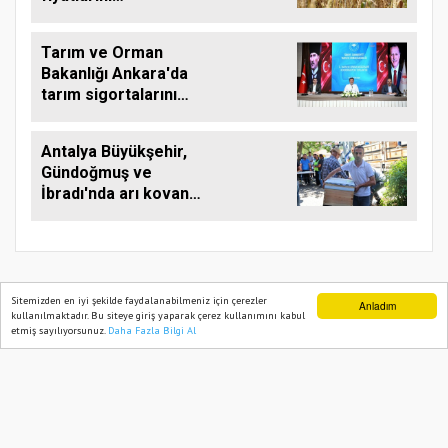
yükseltebilir
Tarım ve Orman
Bakanlığı Ankara'da
tarım sigortalarını
görüştü
Antalya Büyükşehir,
Gündoğmuş ve
İbradı'nda arı kovanı
desteği
Sitemizden en iyi şekilde faydalanabilmeniz için çerezler
Anladım
kullanılmaktadır. Bu siteye giriş yaparak çerez kullanımını kabul
TARIM PUSULASI
etmiş sayılıyorsunuz.
Daha Fazla Bilgi Al
Ana Sayfa
Web TV
Foto Galeri
Yazarlar
Onemsoft
Haber Yazılımı
Künye
Gizlilik Politikası
Hizmet Şartları
Sitene Ekle
İletişim