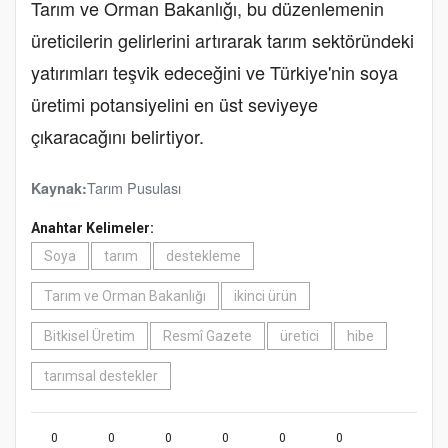
Tarım ve Orman Bakanlığı, bu düzenlemenin
üreticilerin gelirlerini artırarak tarım sektöründeki
yatırımları teşvik edeceğini ve Türkiye'nin soya
üretimi potansiyelini en üst seviyeye
çıkaracağını belirtiyor.
Tarım Pusulası
Kaynak:
Anahtar Kelimeler:
Soya
tarım
destekleme
Tarım ve Orman Bakanlığı
ikinci ürün
Bitkisel Üretim
Resmî Gazete
üretici
hibe
tarımsal destekler
0
0
0
0
0
0