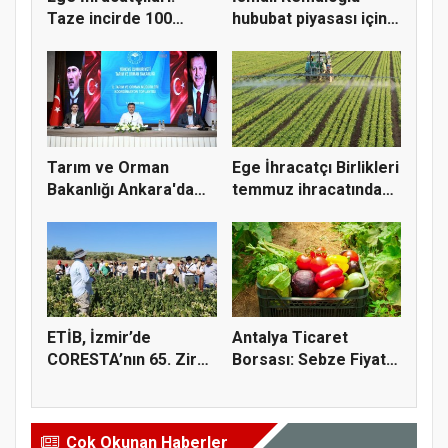
Taze incirde 100
hububat piyasası için 4
milyon do...
öner...
Tarım ve Orman
Ege İhracatçı Birlikleri
Bakanlığı Ankara'da
temmuz ihracatında
tarım sigo...
t...
ETİB, İzmir’de
Antalya Ticaret
CORESTA’nın 65. Zirai
Borsası: Sebze Fiyat
Kimyasal...
Endeksi...
Çok Okunan Haberler