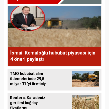
İsmail Kemaloğlu hububat piyasası için
4 öneri paylaştı
TMO hububat alım
ödemelerinde 29,5
milyar TL'yi üreticiye
aktardı
Reuters: Karadeniz
gerilimi buğday
fiyatlarını