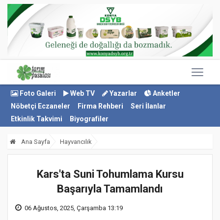
Foto Galeri
Web TV
Yazarlar
Anketler
Nöbetçi Eczaneler
Firma Rehberi
Seri İlanlar
Etkinlik Takvimi
Biyografiler
Ana Sayfa
Hayvancılık
Kars'ta Suni Tohumlama Kursu
Başarıyla Tamamlandı
06 Ağustos, 2025, Çarşamba 13:19