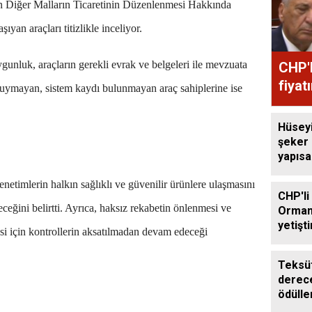
an Diğer Malların Ticaretinin Düzenlenmesi Hakkında
an araçları titizlikle inceliyor.
gunluk, araçların gerekli evrak ve belgeleri ile mevzuata
CHP'l
fiyat
 uymayan, sistem kaydı bulunmayan araç sahiplerine ise
Hüsey
şeker
yapıs
çağrıs
denetimlerin halkın sağlıklı ve güvenilir ürünlere ulaşmasını
CHP'li
ceğini belirtti. Ayrıca, haksız rekabetin önlenmesi ve
Orman
yetişti
esi için kontrollerin aksatılmadan devam edeceği
edilme
Teksüt
derece
ödülle