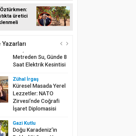
 Öztürkmen:
tıkta üretici
klenmeli
Harun Göksel
220 Kilometrelik
Kanalın Sonundaki Acı
 Yazarları
Gerçek: Mardin'de 600
Metreden Su, Günde 8
Saat Elektrik Kesintisi
Zühal İrgaş
Küresel Masada Yerel
Lezzetler: NATO
Zirvesi’nde Coğrafi
İşaret Diplomasisi
Gazi Kutlu
Doğu Karadeniz’in