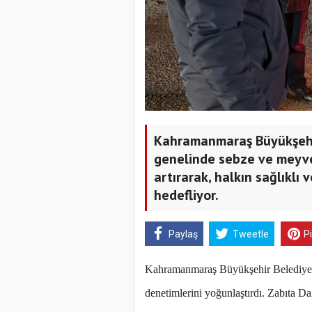
Kahramanmaraş Büyükşehir 
genelinde sebze ve meyve 
artırarak, halkın sağlıklı 
hedefliyor.
Paylaş
Tweetle
P
Kahramanmaraş Büyükşehir Belediyesi,
denetimlerini yoğunlaştırdı. Zabıta Da