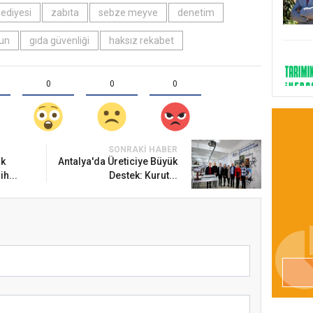
ediyesi
zabıta
sebze meyve
denetim
nun
gıda güvenliği
haksız rekabet
0
0
0
SONRAKI HABER
ak
Antalya'da Üreticiye Büyük
ih...
Destek: Kurut...