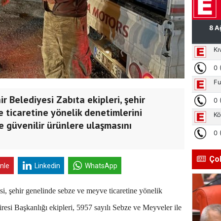
Belediyesi Zabıta ekipleri, şehir
ticaretine yönelik denetimlerini
ve güvenilir ürünlere ulaşmasını
Ço
inle
Linkedin
WhatsApp
 şehir genelinde sebze ve meyve ticaretine yönelik
iresi Başkanlığı ekipleri, 5957 sayılı Sebze ve Meyveler ile