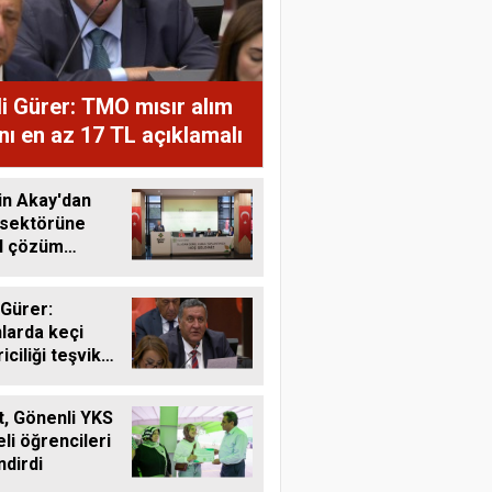
i Gürer: TMO mısır alım
ını en az 17 TL açıklamalı
in Akay'dan
 sektörüne
al çözüm
ı
 Gürer:
larda keçi
riciliği teşvik
li
, Gönenli YKS
li öğrencileri
ndirdi