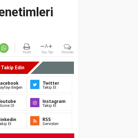
netimleri
A
Yazdır
Yazı Tipi
Yorumlar
i Takip Edin
Facebook
Twitter
ayfayı Beğen
Takip Et
Youtube
Instagram
bone Ol
Takip Et
inkedin
RSS
akip Et
Servisleri