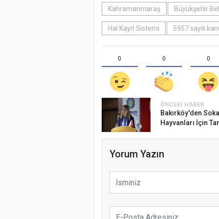
Kahramanmaraş
Büyükşehir Bel
Hal Kayıt Sistemi
5957 sayılı ka
0
0
0
ÖNCEKI HABER
Bakırköy'den Sok
Hayvanları İçin Tar
Yorum Yazın