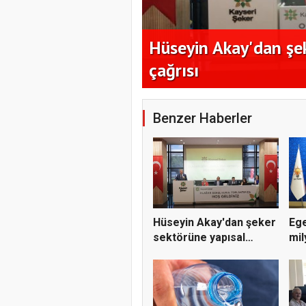
nı en az 17 TL
Hüseyin Akay'dan şe
çağrısı
Benzer Haberler
Hüseyin Akay'dan şeker
Ege
sektörüne yapısal
mil
çözü...