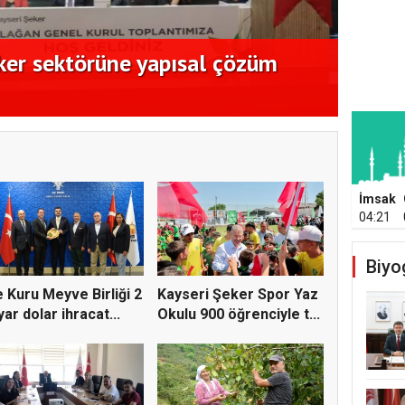
ker sektörüne yapısal çözüm
Ege K
açıkl
İmsak
04:21
Biyo
 Kuru Meyve Birliği 2
Kayseri Şeker Spor Yaz
yar dolar ihracat...
Okulu 900 öğrenciyle t...