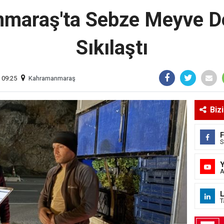
maraş'ta Sebze Meyve De
Sıkılaştı
 09:25
Kahramanmaraş
Biz
S
A
L
T