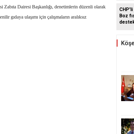
Zabıta Dairesi Başkanlığı, denetimlerin düzenli olarak
CHP'li
Boz fıs
ilir gıdaya ulaşımı için çalışmaların aralıksız
deste
Köşe