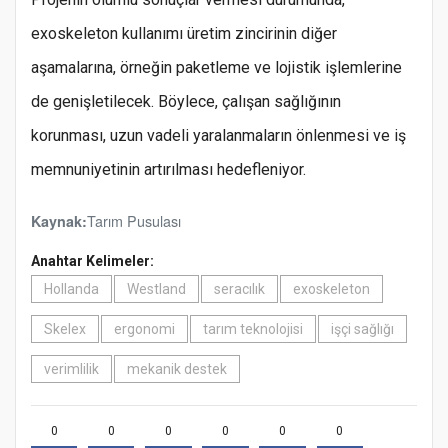
exoskeleton kullanımı üretim zincirinin diğer
aşamalarına, örneğin paketleme ve lojistik işlemlerine
de genişletilecek. Böylece, çalışan sağlığının
korunması, uzun vadeli yaralanmaların önlenmesi ve iş
memnuniyetinin artırılması hedefleniyor.
Tarım Pusulası
Kaynak:
Anahtar Kelimeler:
Hollanda
Westland
seracılık
exoskeleton
Skelex
ergonomi
tarım teknolojisi
işçi sağlığı
verimlilik
mekanik destek
0
0
0
0
0
0