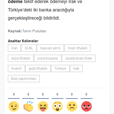
teklif ederek ödemeyi Irak ve
ödeme
Türkiye’deki iki banka aracılığıyla
gerçekleştireceği bildirildi.
Tarım Pusulası
Kaynak:
Anahtar Kelimeler:
İran
SLAL
hayvan yemi
mısır ithalatı
arpa ithalatı
soya küspesi
uluslararası ihale
ticaret
gıda ithalatı
Türkiye
Irak
Batı yaptırımları
0
0
0
0
0
0