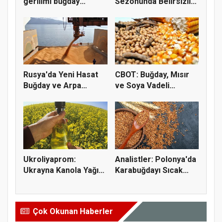
gerilimi buğday
Sezonunda Belirsizlik
fiyatların...
ve Ri...
Rusya'da Yeni Hasat
CBOT: Buğday, Mısır
Buğday ve Arpa
ve Soya Vadeli
Fiyatların...
İşlemleri...
Ukroliyaprom:
Analistler: Polonya'da
Ukrayna Kanola Yağı
Karabuğdayı Sıcak
İhracatı 2,...
Hava...
Çok Okunan Haberler