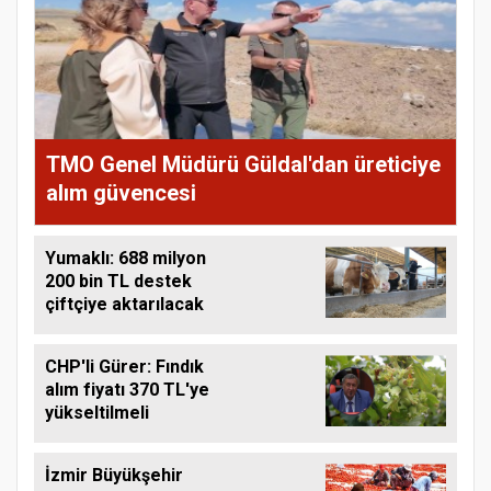
TMO Genel Müdürü Güldal'dan üreticiye
alım güvencesi
Yumaklı: 688 milyon
200 bin TL destek
çiftçiye aktarılacak
CHP'li Gürer: Fındık
alım fiyatı 370 TL'ye
yükseltilmeli
İzmir Büyükşehir