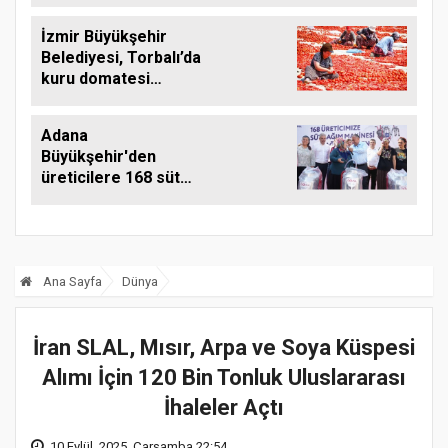
İzmir Büyükşehir
Belediyesi, Torbalı’da
kuru domatesi
destekliyor
Adana
Büyükşehir'den
üreticilere 168 süt
sağım makinesi
Ana Sayfa
Dünya
İran SLAL, Mısır, Arpa ve Soya Küspesi
Alımı İçin 120 Bin Tonluk Uluslararası
İhaleler Açtı
10 Eylül, 2025, Çarşamba 22:54