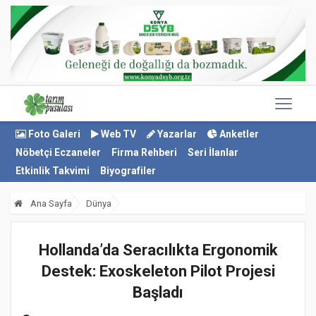
Foto Galeri
Web TV
Yazarlar
Anketler
Nöbetçi Eczaneler
Firma Rehberi
Seri İlanlar
Etkinlik Takvimi
Biyografiler
Ana Sayfa
Dünya
Hollanda’da Seracılıkta Ergonomik
Destek: Exoskeleton Pilot Projesi
Başladı