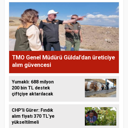
TMO Genel Müdürü Güldal'dan üreticiye
alım güvencesi
Yumaklı: 688 milyon
200 bin TL destek
çiftçiye aktarılacak
CHP'li Gürer: Fındık
alım fiyatı 370 TL'ye
yükseltilmeli