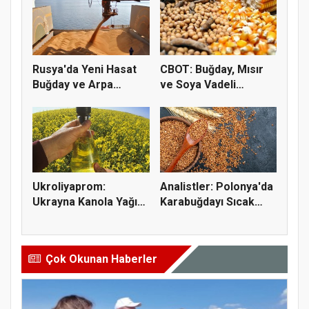
Rusya'da Yeni Hasat
CBOT: Buğday, Mısır
Buğday ve Arpa
ve Soya Vadeli
Fiyatların...
İşlemleri...
Ukroliyaprom:
Analistler: Polonya'da
Ukrayna Kanola Yağı
Karabuğdayı Sıcak
İhracatı 2,...
Hava...
Çok Okunan Haberler