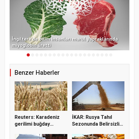
İngiltere’de bilim insanları marul yapraklarında
İzm
miyoglobin üretti
dom
Benzer Haberler
Reuters: Karadeniz
İKAR: Rusya Tahıl
gerilimi buğday
Sezonunda Belirsizlik
fiyatların...
ve Ri...