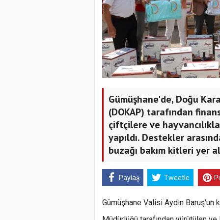
Gümüşhane'de, Doğu Karad
(DOKAP) tarafından finans
çiftçilere ve hayvancılıkl
yapıldı. Destekler arasın
buzağı bakım kitleri yer al
Paylaş
Tweetle
P
Gümüşhane Valisi Aydın Baruş'un ka
Müdürlüğü tarafından yürütülen ve