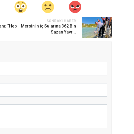
SONRAKI HABER
anı: “Hep
Mersin'in İç Sularına 362 Bin
Sazan Yavr...