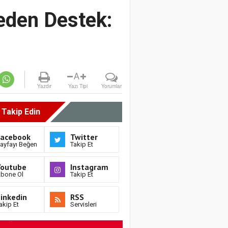
jeden Destek:
A
Yazdır
Yazı Tipi
Yorumlar
i Takip Edin
Facebook
Twitter
ayfayı Beğen
Takip Et
Youtube
Instagram
bone Ol
Takip Et
inkedin
RSS
akip Et
Servisleri