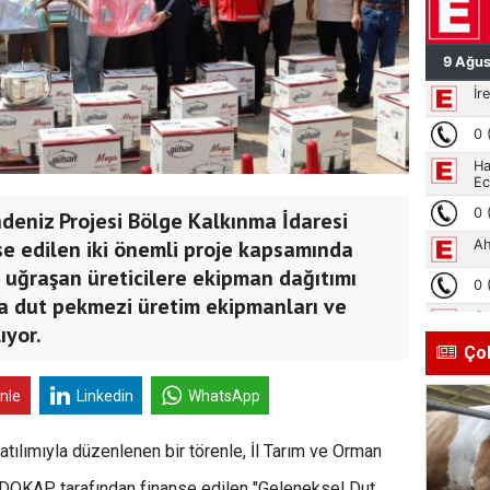
eniz Projesi Bölge Kalkınma İdaresi
e edilen iki önemli proje kapsamında
a uğraşan üreticilere ekipman dağıtımı
da dut pekmezi üretim ekipmanları ve
ıyor.
Ço
inle
Linkedin
WhatsApp
tılımıyla düzenlenen bir törenle, İl Tarım ve Orman
 DOKAP tarafından finanse edilen "Geleneksel Dut