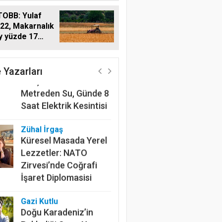
OBB: Yulaf
22, Makarnalık
y yüzde 17
Harun Göksel
220 Kilometrelik
Kanalın Sonundaki Acı
 Yazarları
Gerçek: Mardin'de 600
Metreden Su, Günde 8
Saat Elektrik Kesintisi
Zühal İrgaş
Küresel Masada Yerel
Lezzetler: NATO
Zirvesi’nde Coğrafi
İşaret Diplomasisi
Gazi Kutlu
Doğu Karadeniz’in