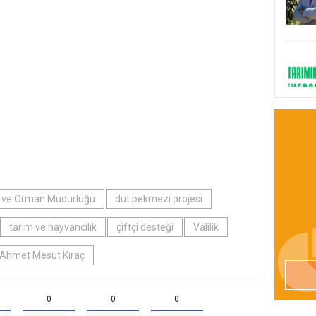
m ve Orman Müdürlüğü
dut pekmezi projesi
tarım ve hayvancılık
çiftçi desteği
Valilik
Ahmet Mesut Kıraç
0
0
0