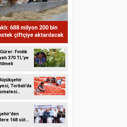
lı: 688 milyon 200 bin
stek çiftçiye aktarılacak
 Gürer: Fındık
iyatı 370 TL'ye
tilmeli
Büyükşehir
yesi, Torbalı’da
domatesi
liyor
ehir'den
ilere 168 süt
 makinesi