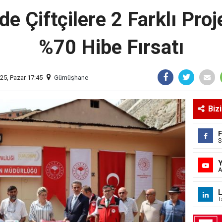
 Çiftçilere 2 Farklı Pro
%70 Hibe Fırsatı
25, Pazar 17:45
Gümüşhane
Biz
S
A
L
T