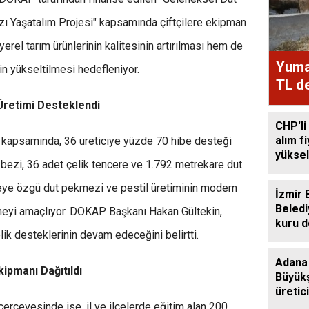
zı Yaşatalım Projesi" kapsamında çiftçilere ekipman
yerel tarım ürünlerinin kalitesinin artırılması hem de
Yumak
in yükseltilmesi hedefleniyor.
TL de
Üretimi Desteklendi
CHP'li
alım f
 kapsamında, 36 üreticiye yüzde 70 hibe desteği
yüksel
bezi, 36 adet çelik tencere ve 1.792 metrekare dut
öreye özgü dut pekmezi ve pestil üretiminin modern
İzmir 
Beledi
meyi amaçlıyor. DOKAP Başkanı Hakan Gültekin,
kuru 
lik desteklerinin devam edeceğini belirtti.
destek
Adana
kipmanı Dağıtıldı
Büyükş
üretic
sağım
çerçevesinde ise, il ve ilçelerde eğitim alan 200