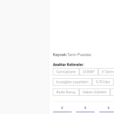
Tarım Pusulası
Kaynak:
Anahtar Kelimeler:
Gümüşhane
DOKAP
İl Tarı
buzağıları yaşatalım
%70 hibe
Aydın Baruş
Hakan Gültekin
0
0
0