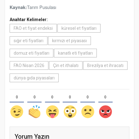
Tarım Pusulası
Kaynak:
Anahtar Kelimeler:
FAO et fiyat endeksi
küresel et fiyatları
sığır eti fiyatları
kırmızı et piyasası
domuz eti fiyatları
kanatlı eti fiyatları
FAO Nisan 2026
Çin et ithalatı
Brezilya et ihracatı
dünya gıda piyasaları
0
0
0
0
0
0
Yorum Yazın