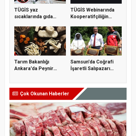
TÜGİS yaz
TÜGİS Webinarında
sıcaklarında gıda
Kooperatifçiliğin
güvenliği için kr...
Stratejik...
Tarım Bakanlığı
Samsun'da Coğrafi
Ankara'da Peynir
İşaretli Salıpazarı
Markasına Ce...
Kestane...
Çok Okunan Haberler