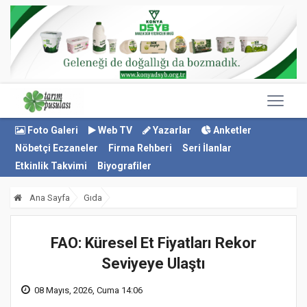
Foto Galeri
Web TV
Yazarlar
Anketler
Nöbetçi Eczaneler
Firma Rehberi
Seri İlanlar
Etkinlik Takvimi
Biyografiler
Ana Sayfa
Gıda
FAO: Küresel Et Fiyatları Rekor
Seviyeye Ulaştı
08 Mayıs, 2026, Cuma 14:06