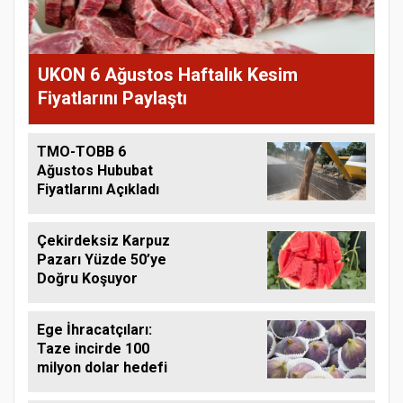
UKON 6 Ağustos Haftalık Kesim
Fiyatlarını Paylaştı
TMO-TOBB 6
Ağustos Hububat
Fiyatlarını Açıkladı
Çekirdeksiz Karpuz
Pazarı Yüzde 50’ye
Doğru Koşuyor
Ege İhracatçıları:
Taze incirde 100
milyon dolar hedefi