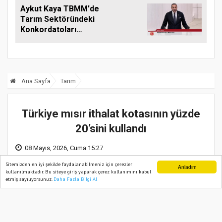
Aykut Kaya TBMM'de
Tarım Sektöründeki
Konkordatoları
Gündeme Taşıdı
Ana Sayfa
Tarım
Türkiye mısır ithalat kotasının yüzde
20’sini kullandı
08 Mayıs, 2026, Cuma 15:27
Sitemizden en iyi şekilde faydalanabilmeniz için çerezler
Anladım
kullanılmaktadır. Bu siteye giriş yaparak çerez kullanımını kabul
etmiş sayılıyorsunuz.
Daha Fazla Bilgi Al
Ana Sayfa
Web TV
Foto Galeri
Yazarlar