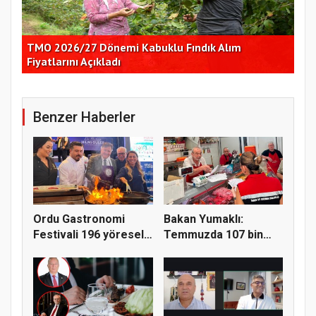
Çekirdeksiz Karpuz Pazarı Yüzde 50’ye Doğru
Ay
Koşuyor
Kon
Benzer Haberler
Ordu Gastronomi
Bakan Yumaklı:
Festivali 196 yöresel
Temmuzda 107 bin
lezzeti...
gıda denetimi...