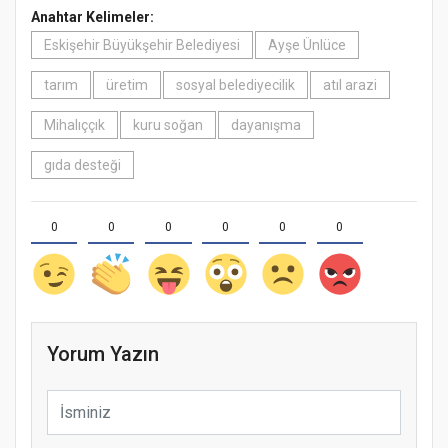
Anahtar Kelimeler:
Eskişehir Büyükşehir Belediyesi
Ayşe Ünlüce
tarım
üretim
sosyal belediyecilik
atıl arazi
Mihalıççık
kuru soğan
dayanışma
gıda desteği
0
0
0
0
0
0
Yorum Yazın