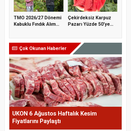
TMO 2026/27 Dönemi
Çekirdeksiz Karpuz
Kabuklu Fındık Alım
Pazarı Yüzde 50’ye
Fiyatl...
Doğru K...
Çok Okunan Haberler
UKON 6 Ağustos Haftalık Kesim
Fiyatlarını Paylaştı