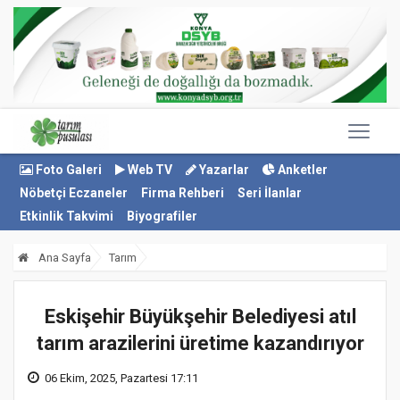
Foto Galeri
Web TV
Yazarlar
Anketler
Nöbetçi Eczaneler
Firma Rehberi
Seri İlanlar
Etkinlik Takvimi
Biyografiler
Ana Sayfa
Tarım
Eskişehir Büyükşehir Belediyesi atıl
tarım arazilerini üretime kazandırıyor
06 Ekim, 2025, Pazartesi 17:11