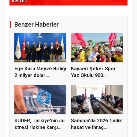
destek
ele
Benzer Haberler
Ege Kuru Meyve Birliği
Kayseri Şeker Spor
2 milyar dolar
Yaz Okulu 900
ihracat...
öğrenciyle t...
SUDER, Türkiye'nin su
Samsun'da 2026 fındık
stresi riskine karşı
hasat ve ihraç
ta...
tarihler...