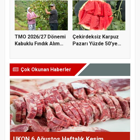
TMO 2026/27 Dönemi
Çekirdeksiz Karpuz
Kabuklu Fındık Alım
Pazarı Yüzde 50’ye
Fiyatl...
Doğru K...
Çok Okunan Haberler
UKON 6 Ağustos Haftalık Kesim