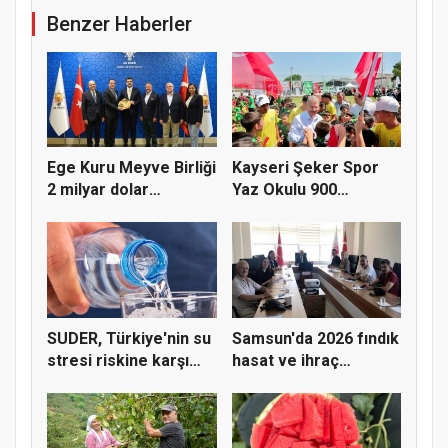
Benzer Haberler
Ege Kuru Meyve Birliği
Kayseri Şeker Spor
2 milyar dolar
Yaz Okulu 900
ihracat...
öğrenciyle t...
SUDER, Türkiye'nin su
Samsun'da 2026 fındık
stresi riskine karşı
hasat ve ihraç
ta...
tarihler...