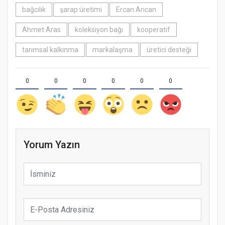
bağcılık
şarap üretimi
Ercan Arıcan
Ahmet Aras
koleksiyon bağı
kooperatif
tarımsal kalkınma
markalaşma
üretici desteği
0
0
0
0
0
0
Yorum Yazın