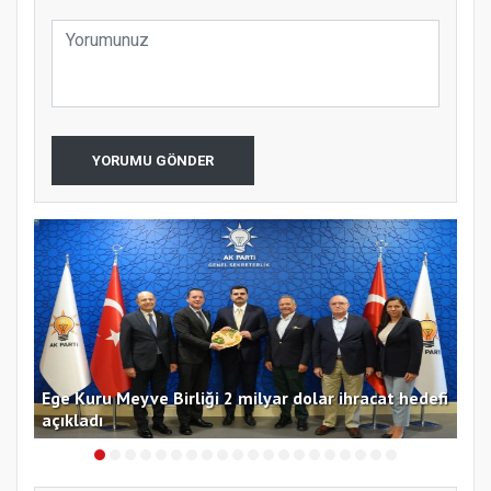
YORUMU GÖNDER
yi
Ege Kuru Meyve Birliği 2 milyar dolar ihracat hedefi
Ant
açıkladı
de