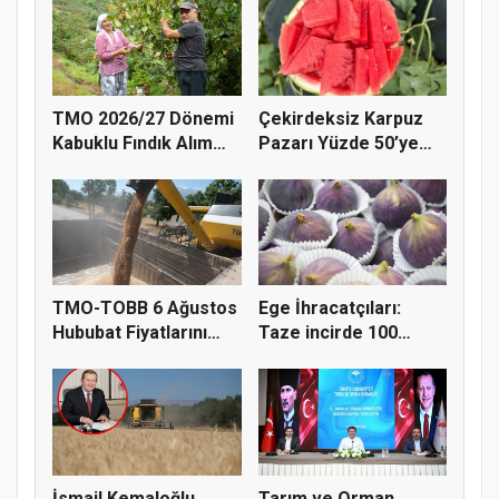
TMO 2026/27 Dönemi
Çekirdeksiz Karpuz
Kabuklu Fındık Alım
Pazarı Yüzde 50’ye
Fiyatl...
Doğru K...
TMO-TOBB 6 Ağustos
Ege İhracatçıları:
Hububat Fiyatlarını
Taze incirde 100
Açıkla...
milyon do...
İsmail Kemaloğlu
Tarım ve Orman