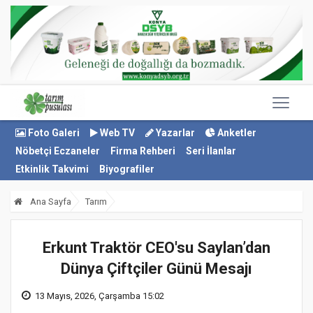
Foto Galeri
Web TV
Yazarlar
Anketler
Nöbetçi Eczaneler
Firma Rehberi
Seri İlanlar
Etkinlik Takvimi
Biyografiler
Ana Sayfa
Tarım
Erkunt Traktör CEO'su Saylan’dan
Dünya Çiftçiler Günü Mesajı
13 Mayıs, 2026, Çarşamba 15:02