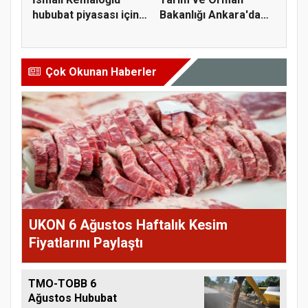
hububat piyasası için 4
Bakanlığı Ankara'da
öner...
tarım sigo...
Çok Okunan Haberler
UKON 6 Ağustos Haftalık Kesim
Fiyatlarını Paylaştı
TMO-TOBB 6
Ağustos Hububat