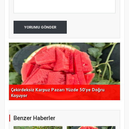
YORUMU GÖNDER
Çekirdeksiz Karpuz Pazarı Yüzde 50’ye Doğru
Ay
Koşuyor
Kon
Benzer Haberler