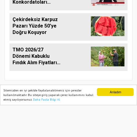
Konkordatoları
Gündeme Taşıdı
Çekirdeksiz Karpuz
Pazarı Yüzde 50’ye
Doğru Koşuyor
TMO 2026/27
Dönemi Kabuklu
Fındık Alım Fiyatlarını
Açıkladı
Sitemizden en iyi şekilde faydalanabilmeniz için çerezler
Anladım
kullanılmaktadır. Bu siteye giriş yaparak çerez kullanımını kabul
etmiş sayılıyorsunuz.
Daha Fazla Bilgi Al
Ana Sayfa
Web TV
Foto Galeri
Yazarlar
TARIM PUSULASI
Onemsoft
Haber Yazılımı
Künye
Gizlilik Politikası
Hizmet Şartları
Sitene Ekle
İletişim