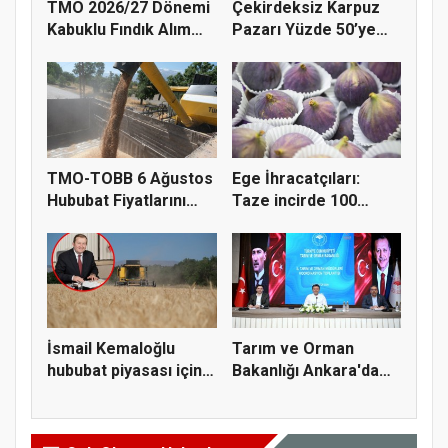
TMO 2026/27 Dönemi
Çekirdeksiz Karpuz
Kabuklu Fındık Alım
Pazarı Yüzde 50’ye
Fiyatl...
Doğru K...
TMO-TOBB 6 Ağustos
Ege İhracatçıları:
Hububat Fiyatlarını
Taze incirde 100
Açıkla...
milyon do...
İsmail Kemaloğlu
Tarım ve Orman
hububat piyasası için 4
Bakanlığı Ankara'da
öner...
tarım sigo...