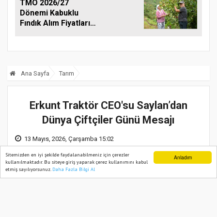
TMO 2026/27
Dönemi Kabuklu
Fındık Alım Fiyatlarını
Açıkladı
Ana Sayfa
Tarım
Erkunt Traktör CEO'su Saylan’dan
Dünya Çiftçiler Günü Mesajı
13 Mayıs, 2026, Çarşamba 15:02
Sitemizden en iyi şekilde faydalanabilmeniz için çerezler
Anladım
kullanılmaktadır. Bu siteye giriş yaparak çerez kullanımını kabul
etmiş sayılıyorsunuz.
Daha Fazla Bilgi Al
Ana Sayfa
Web TV
Foto Galeri
Yazarlar