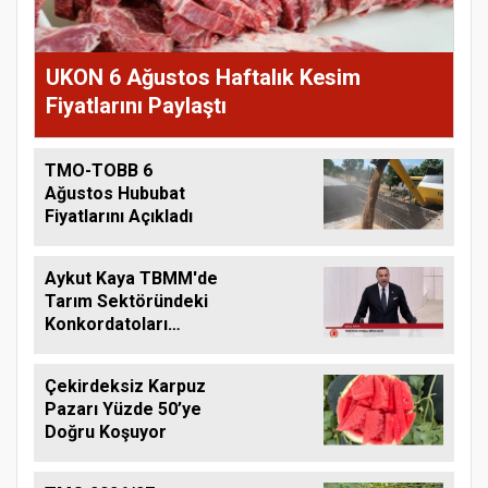
UKON 6 Ağustos Haftalık Kesim
Fiyatlarını Paylaştı
TMO-TOBB 6
Ağustos Hububat
Fiyatlarını Açıkladı
Aykut Kaya TBMM'de
Tarım Sektöründeki
Konkordatoları
Gündeme Taşıdı
Çekirdeksiz Karpuz
Pazarı Yüzde 50’ye
Doğru Koşuyor