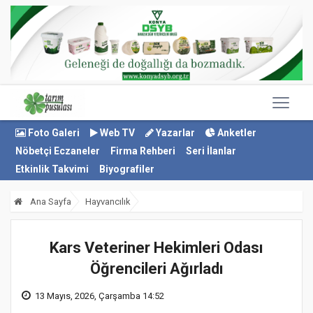
Foto Galeri
Web TV
Yazarlar
Anketler
Nöbetçi Eczaneler
Firma Rehberi
Seri İlanlar
Etkinlik Takvimi
Biyografiler
Ana Sayfa
Hayvancılık
Kars Veteriner Hekimleri Odası
Öğrencileri Ağırladı
13 Mayıs, 2026, Çarşamba 14:52