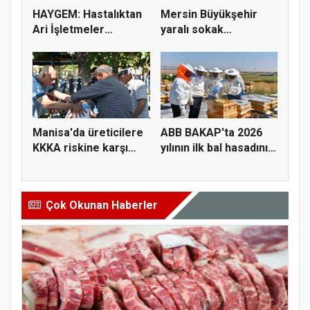
HAYGEM: Hastalıktan
Mersin Büyükşehir
Ari İşletmeler
yaralı sokak
Üreticiye...
hayvanlarını y...
Manisa'da üreticilere
ABB BAKAP'ta 2026
KKKA riskine karşı
yılının ilk bal hasadını
para...
ge...
Çok Okunan Haberler