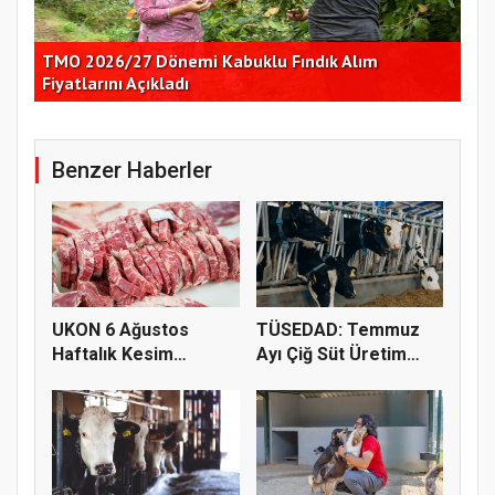
Çekirdeksiz Karpuz Pazarı Yüzde 50’ye Doğru
Ay
Koşuyor
Kon
Benzer Haberler
UKON 6 Ağustos
TÜSEDAD: Temmuz
Haftalık Kesim
Ayı Çiğ Süt Üretim
Fiyatlarını Pay...
Maliyeti 2...