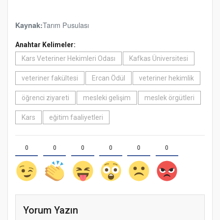
Tarım Pusulası
Kaynak:
Anahtar Kelimeler:
Kars Veteriner Hekimleri Odası
Kafkas Üniversitesi
veteriner fakültesi
Ercan Ödül
veteriner hekimlik
öğrenci ziyareti
mesleki gelişim
meslek örgütleri
Kars
eğitim faaliyetleri
0
0
0
0
0
0
Yorum Yazın