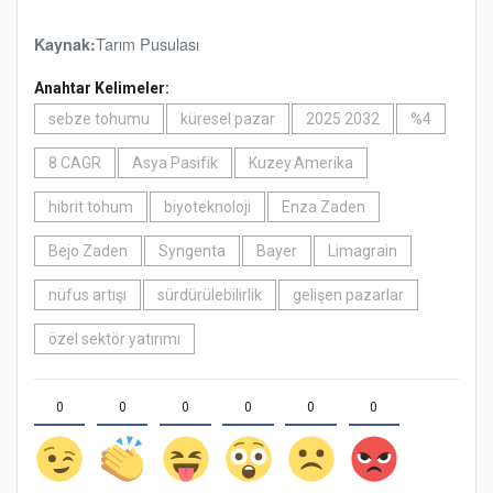
Tarım Pusulası
Kaynak:
Anahtar Kelimeler:
sebze tohumu
küresel pazar
2025 2032
%4
8 CAGR
Asya Pasifik
Kuzey Amerika
hibrit tohum
biyoteknoloji
Enza Zaden
Bejo Zaden
Syngenta
Bayer
Limagrain
nüfus artışı
sürdürülebilirlik
gelişen pazarlar
özel sektör yatırımı
0
0
0
0
0
0