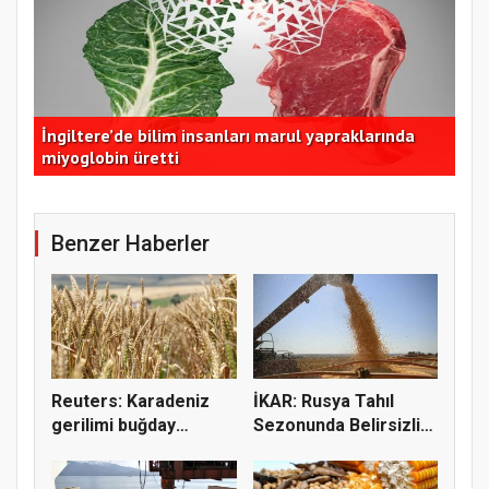
İzmir Büyükşehir Belediyesi, Torbalı’da kuru
Tek
domatesi destekliyor
de
Benzer Haberler
Reuters: Karadeniz
İKAR: Rusya Tahıl
gerilimi buğday
Sezonunda Belirsizlik
fiyatların...
ve Ri...