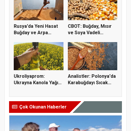
Rusya'da Yeni Hasat
CBOT: Buğday, Mısır
Buğday ve Arpa
ve Soya Vadeli
Fiyatların...
İşlemleri...
Ukroliyaprom:
Analistler: Polonya'da
Ukrayna Kanola Yağı
Karabuğdayı Sıcak
İhracatı 2,...
Hava...
Çok Okunan Haberler