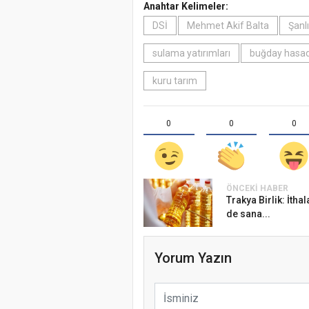
Anahtar Kelimeler:
DSİ
Mehmet Akif Balta
Şanl
sulama yatırımları
buğday hasad
kuru tarım
0
0
0
ÖNCEKI HABER
Trakya Birlik: İthal
de sana...
Yorum Yazın