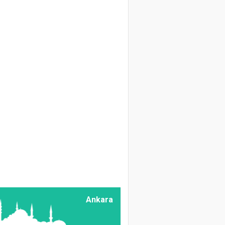
Zir. Müh. Abdulkerim
Dörtkardeş
Geçmişten Bugüne
Bağcılık
Doç. Dr. Ali Vaiz
Garipoğlu
Kaba Yem
Muhafazasında
Alternatif Bir
Yaklaşım: Mikrobiyel
Preparatların
Kullanılması
Prof. Dr. Hüseyin
KARATAŞ
Üzümün İnsan
Ankara
Beslenmesindeki
Önemi