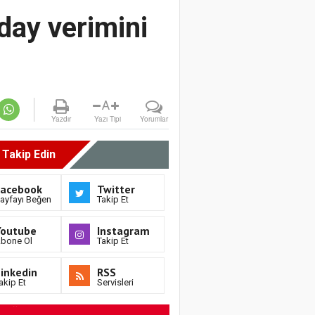
day verimini
A
Yazdır
Yazı Tipi
Yorumlar
i Takip Edin
Facebook
Twitter
ayfayı Beğen
Takip Et
Youtube
Instagram
bone Ol
Takip Et
inkedin
RSS
akip Et
Servisleri