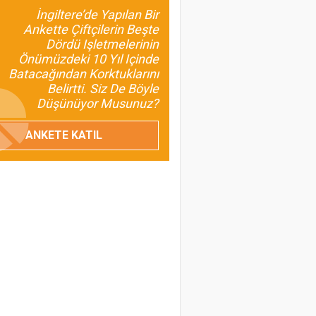
İnsan ve Kalkınma
İngiltere’de Yapılan Bir
Odaklı Olması da
Ankette Çiftçilerin Beşte
Dördü Işletmelerinin
Gerekir?
Önümüzdeki 10 Yıl Içinde
Batacağından Korktuklarını
Umut Özdil
Belirtti. Siz De Böyle
Tarımda Havza
Düşünüyor Musunuz?
Başkanlıkları Geliyor
ANKETE KATIL
Prof. Dr. Turan Civelek
Buzağı Kayıpları
Ülkemiz İçin Ciddi Bir
Sorun
Prof. Dr. Melahat Avcı
Birsin
Baklagillerin Önemini
Bilmeliyiz