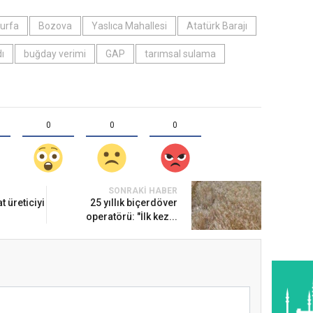
ıurfa
Bozova
Yaslıca Mahallesi
Atatürk Barajı
ı
buğday verimi
GAP
tarımsal sulama
0
0
0
SONRAKI HABER
at üreticiyi
25 yıllık biçerdöver
operatörü: "İlk kez...