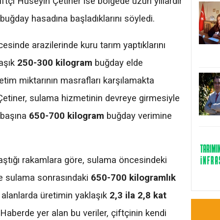
ftçi Hüseyin Çetiner ise bölgede uzun yıllardır
ve buğday hasadına başladıklarını söyledi.
cesinde arazilerinde kuru tarım yaptıklarını
laşık
250-300 kilogram
buğday elde
üretim miktarının masrafları karşılamakta
n Çetiner, sulama hizmetinin devreye girmesiyle
m başına
650-700 kilogram
buğday verimine
laştığı rakamlara göre, sulama öncesindeki
le sulama sonrasındaki
650-700 kilogramlık
ı alanlarda üretimin yaklaşık
2,3 ila 2,8 kat
. Haberde yer alan bu veriler, çiftçinin kendi