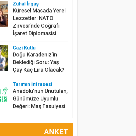
Zühal İrgaş
Küresel Masada Yerel
Lezzetler: NATO
Zirvesi’nde Coğrafi
İşaret Diplomasisi
Gazi Kutlu
Doğu Karadeniz’in
Beklediği Soru: Yaş
Çay Kaç Lira Olacak?
Tarımın İnfrasesi
Anadolu’nun Unutulan,
Günümüze Uyumlu
Değeri: Maş Fasulyesi
Prof.Dr. Bülent
Gülçubuk
ANKET
Şura Kararlarının