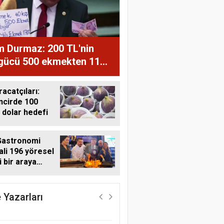
m Durmaz: 200 TL'nin
 gücü 500 ekmekten 11
ğe düştü
racatçıları:
ncirde 100
 dolar hedefi
Gastronomi
ali 196 yöresel
i bir araya
Harun Göksel
i
Geleceğin Pamuğu:
Doğal, İzlenebilir ve
 Yazarları
Sürdürülebilir