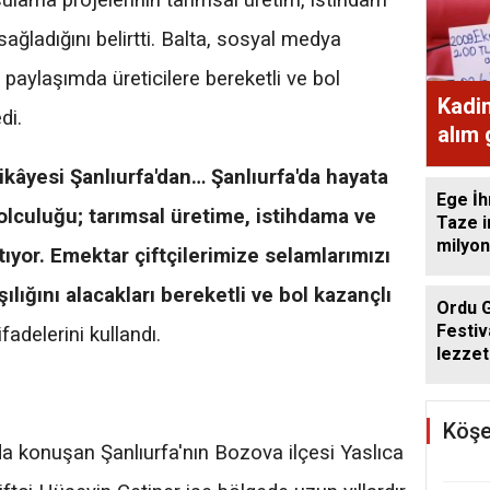
sulama projelerinin tarımsal üretim, istihdam
ağladığını belirtti. Balta, sosyal medya
paylaşımda üreticilere bereketli ve bol
Kadi
di.
alım
ekme
ikâyesi Şanlıurfa'dan… Şanlıurfa'da hayata
Ege İh
yolculuğu; tarımsal üretime, istihdama ve
Taze i
milyon
ıyor. Emektar çiftçilerimize selamlarımızı
ılığını alacakları bereketli ve bol kazançlı
Ordu 
Festiv
ifadelerini kullandı.
lezzet
getird
Köşe
a konuşan Şanlıurfa'nın Bozova ilçesi Yaslıca