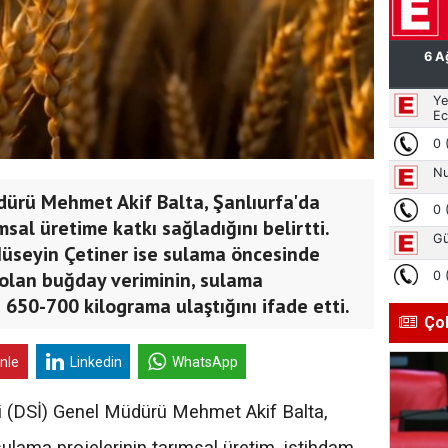
dürü Mehmet Akif Balta, Şanlıurfa'da
msal üretime katkı sağladığını belirtti.
 Hüseyin Çetiner ise sulama öncesinde
olan buğday veriminin, sulama
 650-700 kilograma ulaştığını ifade etti.
Ço
inle
Linkedin
WhatsApp
ri (DSİ) Genel Müdürü Mehmet Akif Balta,