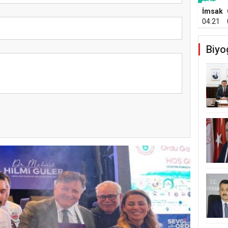
İmsak
04:21
Biyo