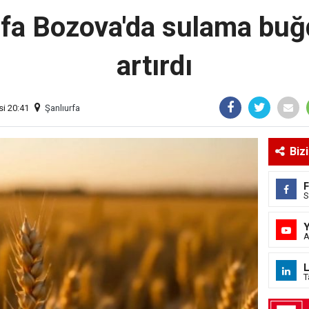
rfa Bozova'da sulama buğ
artırdı
i 20:41
Şanlıurfa
Biz
S
A
L
T