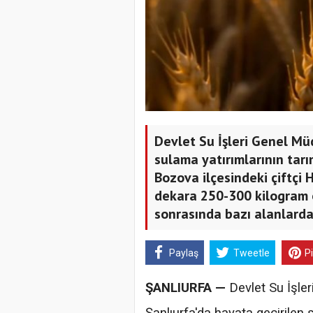
Devlet Su İşleri Genel Mü
sulama yatırımlarının tarı
Bozova ilçesindeki çiftçi
dekara 250-300 kilogram 
sonrasında bazı alanlarda
Paylaş
Tweetle
P
ŞANLIURFA —
Devlet Su İşle